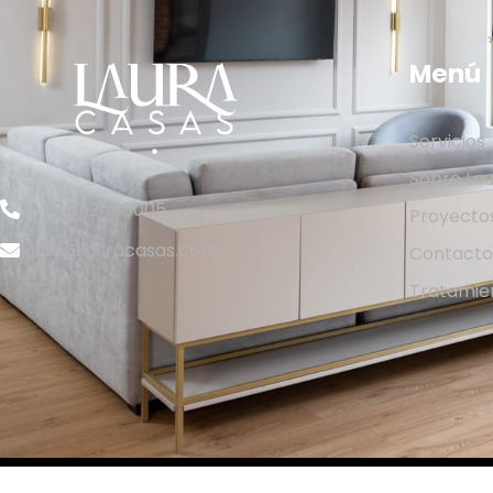
Menú
Servicios
Sobre La
+57 3112488005
Proyecto
info@lauracasas.com
Contact
Tratamie