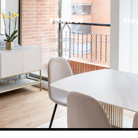
Follow Us
Pro
Instagram
ura
LinkedIn
s
Youtube
o
nto de Datos