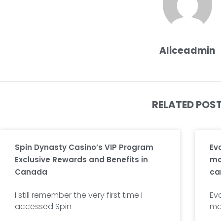
Aliceadmin
RELATED POS
Spin Dynasty Casino’s VIP Program
Ev
Exclusive Rewards and Benefits in
mo
Canada
ca
I still remember the very first time I
Ev
accessed Spin
mo