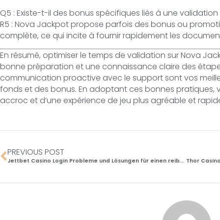
Q5 : Existe-t-il des bonus spécifiques liés à une validation
R5 : Nova Jackpot propose parfois des bonus ou promotio
complète, ce qui incite à fournir rapidement les documen
En résumé, optimiser le temps de validation sur Nova Jac
bonne préparation et une connaissance claire des étapes 
communication proactive avec le support sont vos meilleu
fonds et des bonus. En adoptant ces bonnes pratiques, 
accroc et d’une expérience de jeu plus agréable et rapid
PREVIOUS POST
Jettbet Casino Login Probleme und Lösungen für einen reibungslosen Zugang