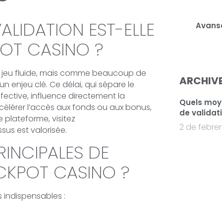
ALIDATION EST-ELLE
Avanse
OT CASINO ?
e jeu fluide, mais comme beaucoup de
ARCHIV
 enjeu clé. Ce délai, qui sépare le
ective, influence directement la
Quels moy
célérer l’accès aux fonds ou aux bonus,
de validat
te plateforme, visitez
2 de febre
sus est valorisée.
RINCIPALES DE
CKPOT CASINO ?
 indispensables :