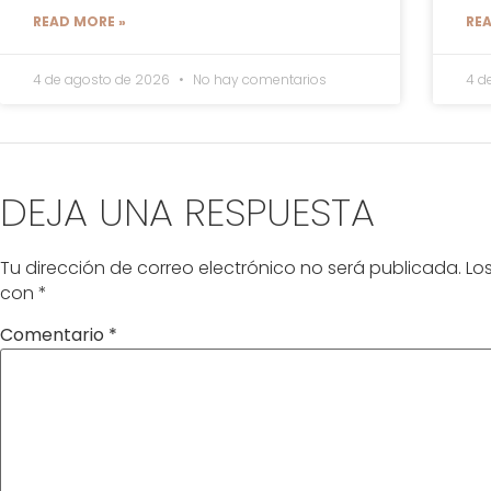
READ MORE »
RE
4 de agosto de 2026
No hay comentarios
4 d
DEJA UNA RESPUESTA
Tu dirección de correo electrónico no será publicada.
Lo
con
*
Comentario
*