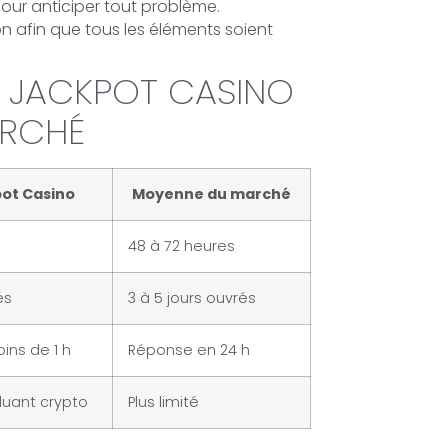
ur anticiper tout problème.
n afin que tous les éléments soient
A JACKPOT CASINO
ARCHÉ
ot Casino
Moyenne du marché
48 à 72 heures
és
3 à 5 jours ouvrés
ns de 1 h
Réponse en 24 h
cluant crypto
Plus limité