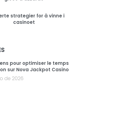
rte strategier for å vinne i
casinoet
ES
ens pour optimiser le temps
ion sur Nova Jackpot Casino
ro de 2026