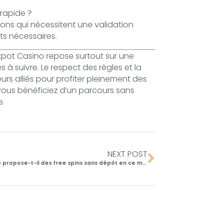
 rapide ?
ns qui nécessitent une validation
ts nécessaires.
kpot Casino repose surtout sur une
à suivre. Le respect des règles et la
rs alliés pour profiter pleinement des
vous bénéficiez d’un parcours sans
e.
NEXT POST
Thor Casino propose-t-il des free spins sans dépôt en ce moment ?