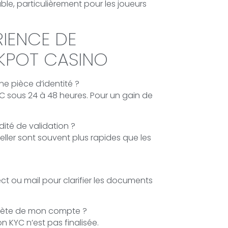
e, particulièrement pour les joueurs
RIENCE DE
KPOT CASINO
e pièce d’identité ?
YC sous 24 à 48 heures. Pour un gain de
ité de validation ?
teller sont souvent plus rapides que les
ct ou mail pour clarifier les documents
plète de mon compte ?
on KYC n’est pas finalisée.