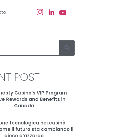
cto
NT POST
nasty Casino’s VIP Program
ive Rewards and Benefits in
Canada
ione tecnologica nei casinò
ome il futuro sta cambiando il
gioco d'azzardo