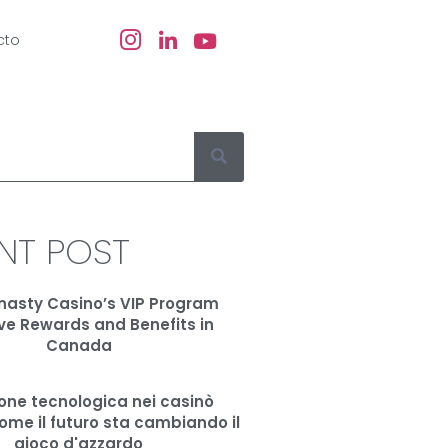
cto
NT POST
nasty Casino’s VIP Program
ive Rewards and Benefits in
Canada
ione tecnologica nei casinò
ome il futuro sta cambiando il
gioco d'azzardo