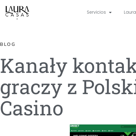
Servicios
Laur
BLOG
Kanały kontak
graczy z Polsk
Casino