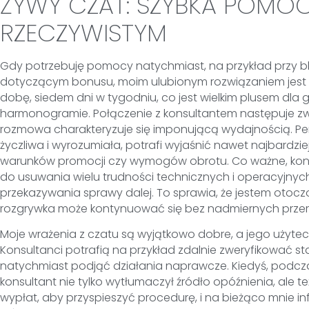
ŻYWY CZAT: SZYBKA POMOC
RZECZYWISTYM
Gdy potrzebuję pomocy natychmiast, na przykład przy blo
dotyczącym bonusu, moim ulubionym rozwiązaniem jest c
dobę, siedem dni w tygodniu, co jest wielkim plusem dl
harmonogramie. Połączenie z konsultantem następuje zw
rozmowa charakteryzuje się imponującą wydajnością. Pers
życzliwa i wyrozumiała, potrafi wyjaśnić nawet najbard
warunków promocji czy wymogów obrotu. Co ważne, kon
do usuwania wielu trudności technicznych i operacyjnyc
przekazywania sprawy dalej. To sprawia, że jestem otocz
rozgrywka może kontynuować się bez nadmiernych przer
Moje wrażenia z czatu są wyjątkowo dobre, a jego użyte
Konsultanci potrafią na przykład zdalnie zweryfikować stan mo
natychmiast podjąć działania naprawcze. Kiedyś, podcz
konsultant nie tylko wytłumaczył źródło opóźnienia, ale te
wypłat, aby przyspieszyć procedurę, i na bieżąco mnie 