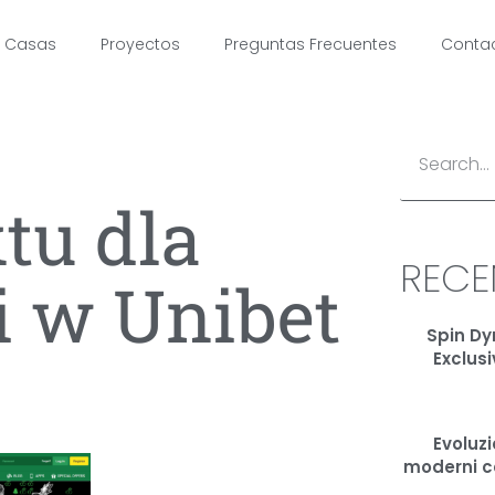
a Casas
Proyectos
Preguntas Frecuentes
Conta
tu dla
RECE
i w Unibet
Spin Dy
Exclus
Evoluz
moderni c