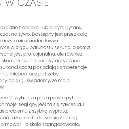
 W CZASIE
kadzie transakcji lub pilnym pytaniu
zat na żywo. Dostępny jest przez całą
a graczy o niestandardowym
ykle w ciągu parunastu sekund, a sama
onel jest profesjonalna, ale również
ziej skomplikowane sprawy dotyczące
sultanci czatu posiadają kompetencje
h na miejscu, bez potrzeby
ony opieką i świadomy, że moja
w.
czność wykracza poza proste pytania.
jej sesji gry, jeśli ta się zawiesiła, i
as problemu z szybką wypłatą,
ż od razu skontaktował się z sekcją
informował. To skala zaangażowania,