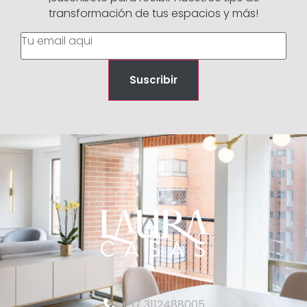
transformación de tus espacios y más!
+57 3112488005