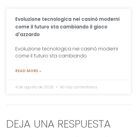
Evoluzione tecnologica nei casinò moderni
come il futuro sta cambiando il gioco
d'azzardo
Evoluzione tecnologica nei casinò moderni
come il futuro sta cambiando
READ MORE »
4 de agosto de 2026
No hay comentarios
DEJA UNA RESPUESTA