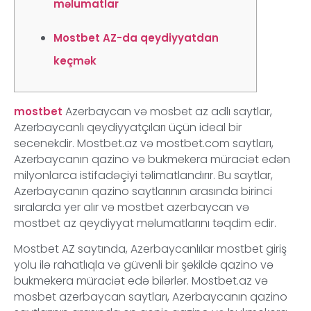
məlumatlar
Mostbet AZ-da qeydiyyatdan
keçmək
Azerbaycan və mosbet az adlı saytlar,
mostbet
Azerbaycanlı qeydiyyatçıları üçün ideal bir
secenekdir. Mostbet.az və mostbet.com saytları,
Azerbaycanın qazino və bukmekera müraciət edən
milyonlarca istifadəçiyi təlimatlandırır. Bu saytlar,
Azerbaycanın qazino saytlarının arasında birinci
sıralarda yer alır və mostbet azerbaycan və
mostbet az qeydiyyat məlumatlarını təqdim edir.
Mostbet AZ saytında, Azerbaycanlılar mostbet giriş
yolu ilə rahatlıqla və güvenli bir şəkildə qazino və
bukmekera müraciət edə bilərlər. Mostbet.az və
mosbet azerbaycan saytları, Azerbaycanın qazino