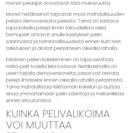
monet pelaajat arvostavat tätä mukavuutta.
Monet nettikasinot tarjoavat myös mahdollisuuden
pelata demoversioita peleistä. Tämä on loistava
tapa kokeilla pelejä ilman taloudellista riskiä.
Demopelit antavat sinulle käsityksen pelin
säännöistä ja toiminnallisuudesta ennen kuin teet
talletuksen ja aloitat pelaamisen oikealla rahalla.
Erilaisten pelien kokeileminen on tapa selvittää,
mitkä pelit todella kiinnostavat. Nettikasinoilla on
usein tarjolla demoversioneita, joissa voit testata
pelejä ilmaiseksi ennen oikealla rahalla pelaamista.
Tämä mahdollistaa riskittömän kokeilun ja auttaa
sinua ymmärtämään pelin sääntöjä ja mekaniikkaa
ennen sitoutumista.
KUINKA PELIVALIKOIMA
VOI MUUTTAA