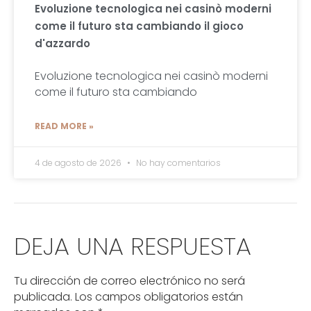
Evoluzione tecnologica nei casinò moderni
come il futuro sta cambiando il gioco
d'azzardo
Evoluzione tecnologica nei casinò moderni
come il futuro sta cambiando
READ MORE »
4 de agosto de 2026
No hay comentarios
DEJA UNA RESPUESTA
Tu dirección de correo electrónico no será
publicada.
Los campos obligatorios están