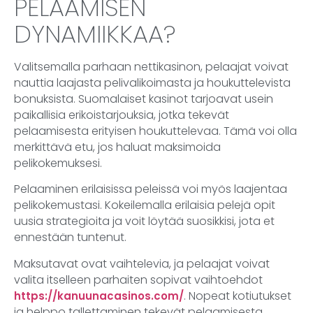
PELAAMISEN
DYNAMIIKKAA?
Valitsemalla parhaan nettikasinon, pelaajat voivat
nauttia laajasta pelivalikoimasta ja houkuttelevista
bonuksista. Suomalaiset kasinot tarjoavat usein
paikallisia erikoistarjouksia, jotka tekevät
pelaamisesta erityisen houkuttelevaa. Tämä voi olla
merkittävä etu, jos haluat maksimoida
pelikokemuksesi.
Pelaaminen erilaisissa peleissä voi myös laajentaa
pelikokemustasi. Kokeilemalla erilaisia pelejä opit
uusia strategioita ja voit löytää suosikkisi, jota et
ennestään tuntenut.
Maksutavat ovat vaihtelevia, ja pelaajat voivat
valita itselleen parhaiten sopivat vaihtoehdot
. Nopeat kotiutukset
https://kanuunacasinos.com/
ja helppo tallettaminen tekevät pelaamisesta