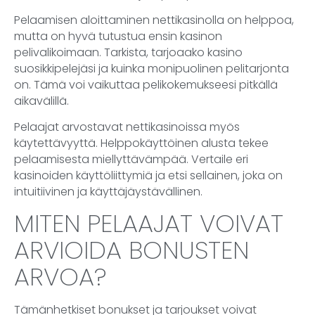
Pelaamisen aloittaminen nettikasinolla on helppoa,
mutta on hyvä tutustua ensin kasinon
pelivalikoimaan. Tarkista, tarjoaako kasino
suosikkipelejäsi ja kuinka monipuolinen pelitarjonta
on. Tämä voi vaikuttaa pelikokemukseesi pitkällä
aikavälillä.
Pelaajat arvostavat nettikasinoissa myös
käytettävyyttä. Helppokäyttöinen alusta tekee
pelaamisesta miellyttävämpää. Vertaile eri
kasinoiden käyttöliittymiä ja etsi sellainen, joka on
intuitiivinen ja käyttäjäystävällinen.
MITEN PELAAJAT VOIVAT
ARVIOIDA BONUSTEN
ARVOA?
Tämänhetkiset bonukset ja tarjoukset voivat