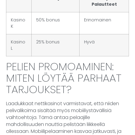
Palautteet
Kasino
50% bonus
Erinomainen
K
Kasino
25% bonus
Hyvä
L
PELIEN PROMOAMINEN:
MITEN LÖYTÄÄ PARHAAT
TARJOUKSET?
Laadukkaat nettikasinot varmistavat, että niiden
pelivalikoima sisältää myös mobiiliystävällisiä
vaihtoehtoja. Tämä antaa pelaajille
mahdollisuuden nauttia pelistään liikkeellä
ollessaan. Mobiilipelaaminen kasvaa jatkuvasti, ja