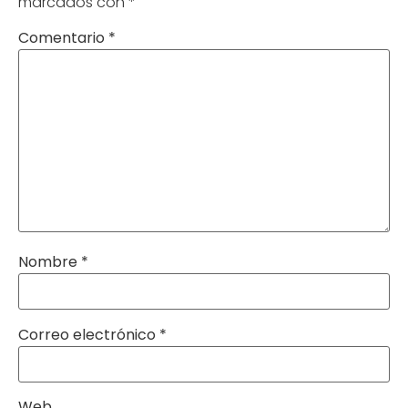
marcados con
*
Comentario
*
Nombre
*
Correo electrónico
*
Web