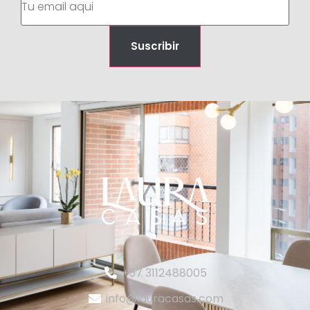
+57 3112488005
info@lauracasas.com