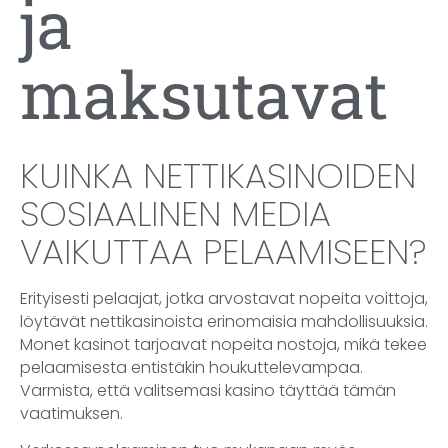
ja
maksutavat
KUINKA NETTIKASINOIDEN
SOSIAALINEN MEDIA
VAIKUTTAA PELAAMISEEN?
Erityisesti pelaajat, jotka arvostavat nopeita voittoja,
löytävät nettikasinoista erinomaisia mahdollisuuksia.
Monet kasinot tarjoavat nopeita nostoja, mikä tekee
pelaamisesta entistäkin houkuttelevampaa.
Varmista, että valitsemasi kasino täyttää tämän
vaatimuksen.