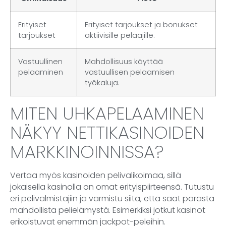
Erityiset
Erityiset tarjoukset ja bonukset
tarjoukset
aktiivisille pelaajille.
Vastuullinen
Mahdollisuus käyttää
pelaaminen
vastuullisen pelaamisen
työkaluja.
MITEN UHKAPELAAMINEN
NÄKYY NETTIKASINOIDEN
MARKKINOINNISSA?
Vertaa myös kasinoiden pelivalikoimaa, sillä
jokaisella kasinolla on omat erityispiirteensä. Tutustu
eri pelivalmistajiin ja varmistu siitä, että saat parasta
mahdollista pelielämystä. Esimerkiksi jotkut kasinot
erikoistuvat enemmän jackpot-peleihin.