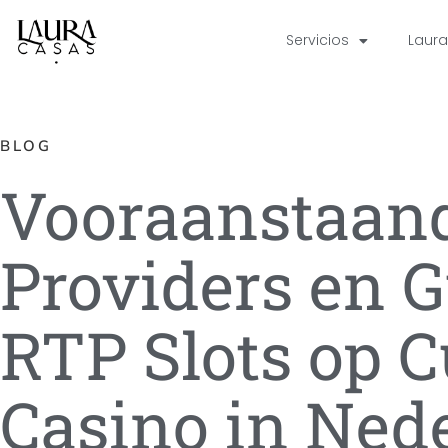
Servicios
Laur
BLOG
Vooraanstaan
Providers en 
RTP Slots op C
Casino in Ned