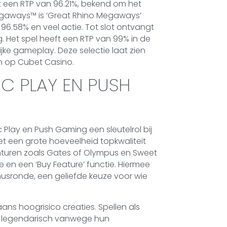
et een RTP van 96.21%, bekend om het
Megaways™ is ‘Great Rhino Megaways’
96.58% en veel actie. Tot slot ontvangt
. Het spel heeft een RTP van 99% in de
jke gameplay. Deze selectie laat zien
n op Cubet Casino.
C PLAY EN PUSH
 Play en Push Gaming een sleutelrol bij
t een grote hoeveelheid topkwaliteit
onturen zoals Gates of Olympus en Sweet
e en een ‘Buy Feature’ functie. Hiermee
sronde, een geliefde keuze voor wie
ns hoogrisico creaties. Spellen als
ls legendarisch vanwege hun