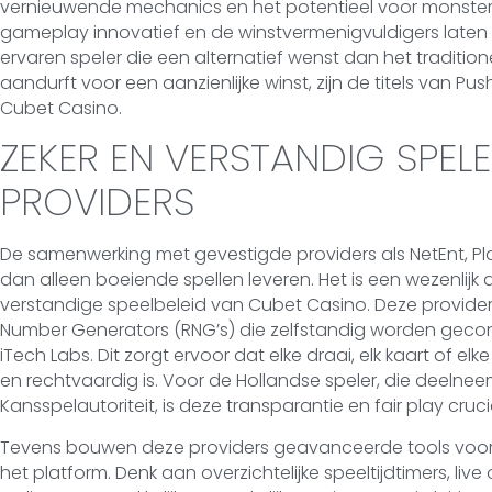
vernieuwende mechanics en het potentieel voor monsterwi
gameplay innovatief en de winstvermenigvuldigers laten
ervaren speler die een alternatief wenst dan het traditione
aandurft voor een aanzienlijke winst, zijn de titels van
Cubet Casino.
ZEKER EN VERSTANDIG SPEL
PROVIDERS
De samenwerking met gevestigde providers als NetEnt, P
dan alleen boeiende spellen leveren. Het is een wezenlijk
verstandige speelbeleid van Cubet Casino. Deze provi
Number Generators (RNG’s) die zelfstandig worden gecon
iTech Labs. Dit zorgt ervoor dat elke draai, elk kaart of e
en rechtvaardig is. Voor de Hollandse speler, die deeln
Kansspelautoriteit, is deze transparantie en fair play cruci
Tevens bouwen deze providers geavanceerde tools voor g
het platform. Denk aan overzichtelijke speeltijdtimers, li