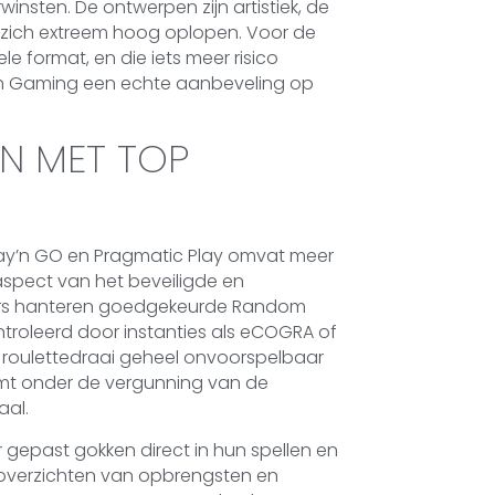
nsten. De ontwerpen zijn artistiek, de
 zich extreem hoog oplopen. Voor de
le format, en die iets meer risico
 Push Gaming een echte aanbeveling op
EN MET TOP
lay’n GO en Pragmatic Play omvat meer
 aspect van het beveiligde en
ders hanteren goedgekeurde Random
troleerd door instanties als eCOGRA of
lke roulettedraai geheel onvoorspelbaar
eemt onder de vergunning van de
aal.
epast gokken direct in hun spellen en
ve overzichten van opbrengsten en