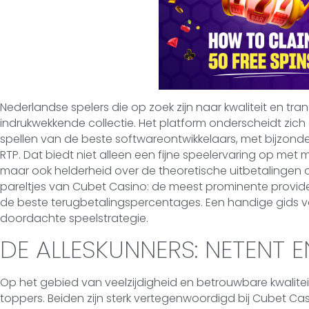
Nederlandse spelers die op zoek zijn naar kwaliteit en tra
indrukwekkende collectie. Het platform onderscheidt z
spellen van de beste softwareontwikkelaars, met bijzon
RTP. Dat biedt niet alleen een fijne speelervaring op met
maar ook helderheid over de theoretische uitbetalingen op 
pareltjes van Cubet Casino: de meest prominente providers
de beste terugbetalingspercentages. Een handige gids v
doordachte speelstrategie.
DE ALLESKUNNERS: NETENT E
Op het gebied van veelzijdigheid en betrouwbare kwalite
toppers. Beiden zijn sterk vertegenwoordigd bij Cubet Ca