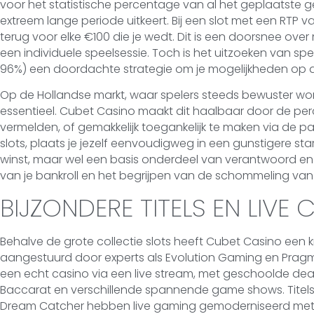
voor het statistische percentage van al het geplaatste 
extreem lange periode uitkeert. Bij een slot met een RTP v
terug voor elke €100 die je wedt. Dit is een doorsnee over
een individuele speelsessie. Toch is het uitzoeken van s
96%) een doordachte strategie om je mogelijkheden op de
Op de Hollandse markt, waar spelers steeds bewuster wor
essentieel. Cubet Casino maakt dit haalbaar door de perc
vermelden, of gemakkelijk toegankelijk te maken via de pa
slots, plaats je jezelf eenvoudigweg in een gunstigere sta
winst, maar wel een basis onderdeel van verantwoord en 
van je bankroll en het begrijpen van de schommeling van 
BIJZONDERE TITELS EN LIV
Behalve de grote collectie slots heeft Cubet Casino een k
aangestuurd door experts als Evolution Gaming en Pragmati
een echt casino via een live stream, met geschoolde deale
Baccarat en verschillende spannende game shows. Titels 
Dream Catcher hebben live gaming gemoderniseerd me