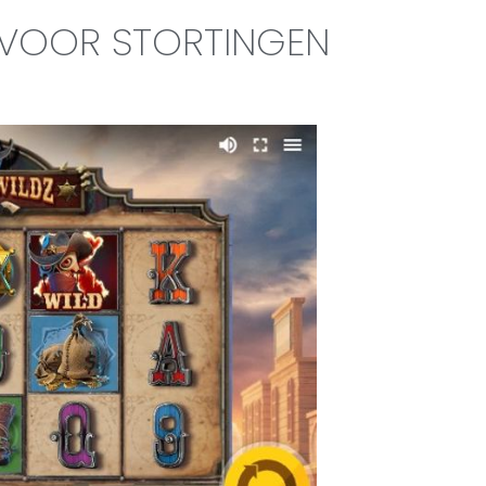
E VOOR STORTINGEN