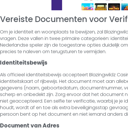
Vereiste Documenten voor Verif
Om je identiteit en woonplaats te bewijzen, zal Blazing
vragen. Deze vallen in twee primaire categorieën: identite
Nederlandse speler zijn de toegestane opties duidelijk om
precies te naleven om terugsturen te vermijden.
Identiteitsbewijs
Als officieel identiteitsbewijs accepteert Blazingwildz C
identiteitskaart of rijbewijs. Het document moet aan allebe
gegevens (naam, geboortedatum, documentnummer, ver
scherp en onbedekt zijn. Zorg ervoor dat het document no
niet geaccepteerd. Een selfie ter verificatie, waarbij je je
houdt, wordt af en toe als extra beveiligingsstap gevraagd.
persoon bent op het document en niet iemand anders die
Document van Adres