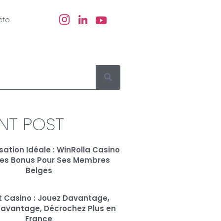
cto
NT POST
sation Idéale : WinRolla Casino
Ses Bonus Pour Ses Membres
Belges
 Casino : Jouez Davantage,
avantage, Décrochez Plus en
France