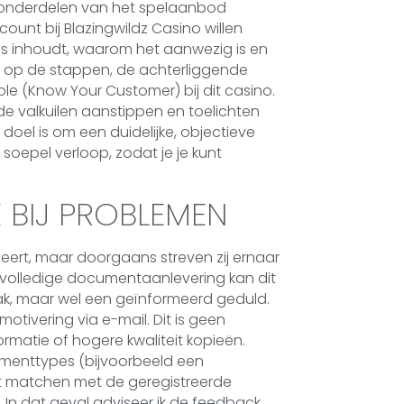
, onderdelen van het spelaanbod
count bij Blazingwildz Casino willen
es inhoudt, waarom het aanwezig is en
p in op de stappen, de achterliggende
 (Know Your Customer) bij dit casino.
e valkuilen aanstippen en toelichten
 doel is om een duidelijke, objectieve
 soepel verloop, zodat je je kunt
 BIJ PROBLEMEN
rieert, maar doorgaans streven zij ernaar
 onvolledige documentaanlevering kan dit
aak, maar wel een geïnformeerd geduld.
motivering via e-mail. Dit is geen
rmatie of hogere kwaliteit kopieën.
cumenttypes (bijvoorbeeld een
et matchen met de geregistreerde
In dat geval adviseer ik de feedback