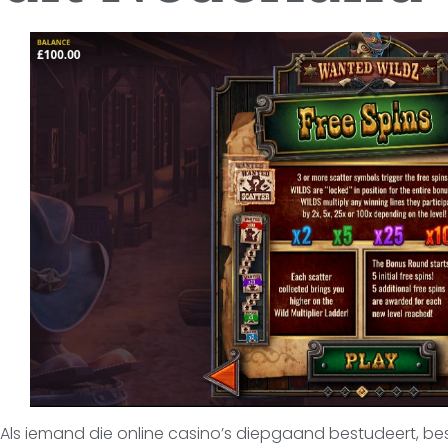
Als iemand die online casino’s diepgaand bestudeert, bes