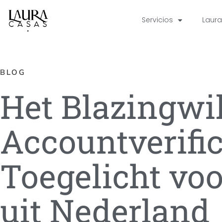
Servicios
Laur
BLOG
Het Blazingwi
Accountverific
Toegelicht voo
uit Nederland