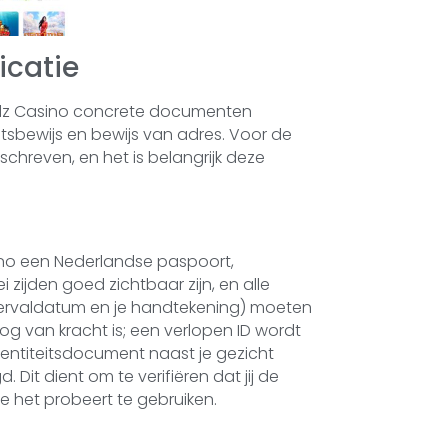
icatie
wildz Casino concrete documenten
itsbewijs en bewijs van adres. Voor de
schreven, en het is belangrijk deze
asino een Nederlandse paspoort,
i zijden goed zichtbaar zijn, en alle
valdatum en je handtekening) moeten
g van kracht is; een verlopen ID wordt
 identiteitsdocument naast je gezicht
 Dit dient om te verifiëren dat jij de
 het probeert te gebruiken.