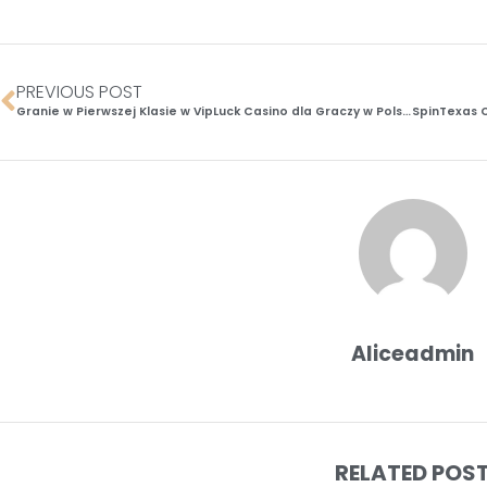
PREVIOUS POST
Granie w Pierwszej Klasie w VipLuck Casino dla Graczy w Polsce
Aliceadmin
RELATED POS