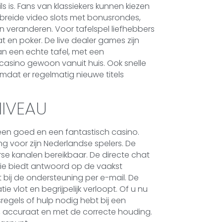
s is. Fans van klassiekers kunnen kiezen
ebreide video slots met bonusrondes,
n veranderen. Voor tafelspel liefhebbers
at en poker. De live dealer games zijn
n een echte tafel, met een
 casino gewoon vanuit huis. Ook snelle
Omdat er regelmatig nieuwe titels
IVEAU
 een goed en een fantastisch casino.
ng voor zijn Nederlandse spelers. De
rse kanalen bereikbaar. De directe chat
ctie biedt antwoord op de vaakst
 bij de ondersteuning per e-mail. De
e vlot en begrijpelijk verloopt. Of u nu
egels of hulp nodig hebt bij een
nt, accuraat en met de correcte houding.