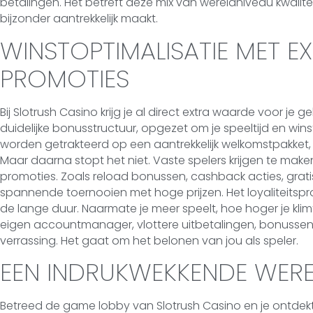
betalingen. Het betreft deze mix van wereldniveau kwalitei
bijzonder aantrekkelijk maakt.
WINSTOPTIMALISATIE MET E
PROMOTIES
Bij Slotrush Casino krijg je al direct extra waarde voor je 
duidelijke bonusstructuur, opgezet om je speeltijd en win
worden getrakteerd op een aantrekkelijk welkomstpakket, 
Maar daarna stopt het niet. Vaste spelers krijgen te mak
promoties. Zoals reload bonussen, cashback acties, grati
spannende toernooien met hoge prijzen. Het loyaliteitspr
de lange duur. Naarmate je meer speelt, hoe hoger je klim
eigen accountmanager, vlottere uitbetalingen, bonussen 
verrassing. Het gaat om het belonen van jou als speler.
EEN INDRUKWEKKENDE WERE
Betreed de game lobby van Slotrush Casino en je ontdekt