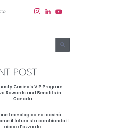
cto
NT POST
nasty Casino’s VIP Program
ive Rewards and Benefits in
Canada
ione tecnologica nei casinò
ome il futuro sta cambiando il
gioco d'azzardo