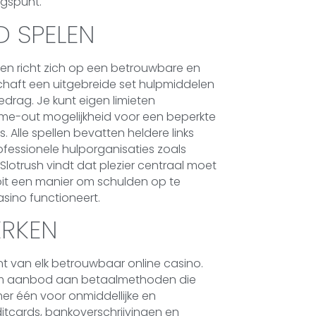
ngspunt.
 SPELEN
 en richt zich op een betrouwbare en
chaft een uitgebreide set hulpmiddelen
drag. Je kunt eigen limieten
 time-out mogelijkheid voor een beperkte
. Alle spellen bevatten heldere links
ofessionele hulporganisaties zoals
Slotrush vindt dat plezier centraal moet
t een manier om schulden op te
casino functioneert.
ERKEN
nt van elk betrouwbaar online casino.
n ruim aanbod aan betaalmethoden die
mer één voor onmiddellijke en
ditcards, bankoverschrijvingen en