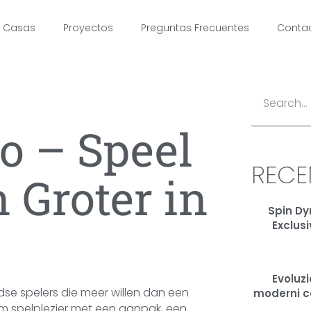
a Casas
Proyectos
Preguntas Frecuentes
Conta
o – Speel
RECE
n Groter in
Spin Dy
Exclus
Evoluz
dse spelers die meer willen dan een
moderni c
 om spelplezier met een aanpak, een