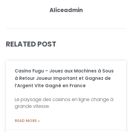
Aliceadmin
RELATED POST
Casino Fugu – Jouez aux Machines à Sous
à Retour Joueur Important et Gagnez de
l’Argent Vite Gagné en France
Le paysage des casinos en ligne change à
grande vitesse.
READ MORE »