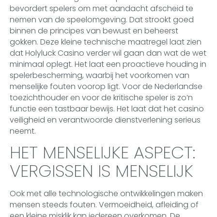
bevordert spelers om met aandacht afscheid te
nemen van de speelomgeving. Dat strookt goed
binnen de principes van bewust en beheerst
gokken. Deze kleine technische maatregel laat zien
dat Holyluck Casino verder wil gaan dan wat de wet
minimaal oplegt. Het laat een proactieve houding in
spelerbescherming, waarbij het voorkomen van
menselijke fouten voorop ligt. Voor de Nederlandse
toezichthouder en voor de kritische speler is zo’n
functie een tastbaar bewijs. Het laat dat het casino
veiligheid en verantwoorde dienstverlening serieus
neemt.
HET MENSELIJKE ASPECT:
VERGISSEN IS MENSELIJK
Ook met alle technologische ontwikkelingen maken
mensen steeds fouten. Vermoeidheid, afleiding of
een kleine misklik kan iedereen overkomen. De