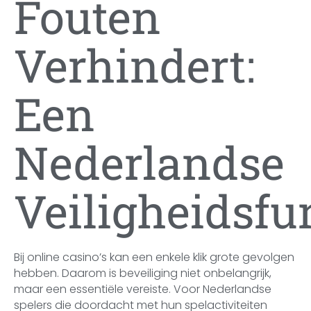
Fouten
Verhindert:
Een
Nederlandse
Veiligheidsfu
Bij online casino’s kan een enkele klik grote gevolgen
hebben. Daarom is beveiliging niet onbelangrijk,
maar een essentiële vereiste. Voor Nederlandse
spelers die doordacht met hun spelactiviteiten