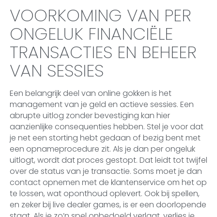
VOORKOMING VAN PER
ONGELUK FINANCIËLE
TRANSACTIES EN BEHEER
VAN SESSIES
Een belangrijk deel van online gokken is het
management van je geld en actieve sessies. Een
abrupte uitlog zonder bevestiging kan hier
aanzienlijke consequenties hebben. Stel je voor dat
je net een storting hebt gedaan of bezig bent met
een opnameprocedure zit. Als je dan per ongeluk
uitlogt, wordt dat proces gestopt. Dat leidt tot twijfel
over de status van je transactie. Soms moet je dan
contact opnemen met de klantenservice om het op
te lossen, wat oponthoud oplevert. Ook bij spellen,
en zeker bij live dealer games, is er een doorlopende
staat. Als je zo’n spel onbedoeld verlaat, verlies je