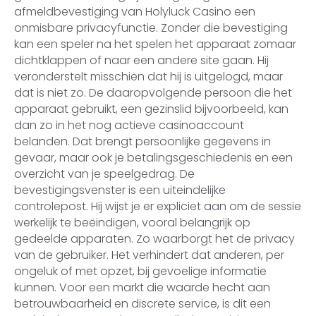
afmeldbevestiging van Holyluck Casino een
onmisbare privacyfunctie. Zonder die bevestiging
kan een speler na het spelen het apparaat zomaar
dichtklappen of naar een andere site gaan. Hij
veronderstelt misschien dat hij is uitgelogd, maar
dat is niet zo. De daaropvolgende persoon die het
apparaat gebruikt, een gezinslid bijvoorbeeld, kan
dan zo in het nog actieve casinoaccount
belanden. Dat brengt persoonlijke gegevens in
gevaar, maar ook je betalingsgeschiedenis en een
overzicht van je speelgedrag. De
bevestigingsvenster is een uiteindelijke
controlepost. Hij wijst je er expliciet aan om de sessie
werkelijk te beëindigen, vooral belangrijk op
gedeelde apparaten. Zo waarborgt het de privacy
van de gebruiker. Het verhindert dat anderen, per
ongeluk of met opzet, bij gevoelige informatie
kunnen. Voor een markt die waarde hecht aan
betrouwbaarheid en discrete service, is dit een