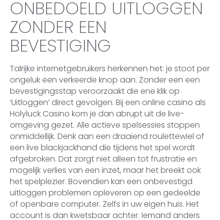
ONBEDOELD UITLOGGEN
ZONDER EEN
BEVESTIGING
Talrijke internetgebruikers herkennen het: je stoot per
ongeluk een verkeerde knop aan. Zonder een een
bevestigingsstap veroorzaakt die ene klik op
‘Uitloggen’ direct gevolgen. Bij een online casino als
Holyluck Casino kom je dan abrupt uit de live-
omgeving gezet. Alle actieve spelsessies stoppen
onmiddellijk. Denk aan een draaiend roulettewiel of
een live blackjackhand die tijdens het spel wordt
afgebroken. Dat zorgt niet alleen tot frustratie en
mogelijk verlies van een inzet, maar het breekt ook
het spelplezier. Bovendien kan een onbevestigd
uitloggen problemen opleveren op een gedeelde
of openbare computer. Zelfs in uw eigen huis. Het
account is dan kwetsbaar achter. Iemand anders