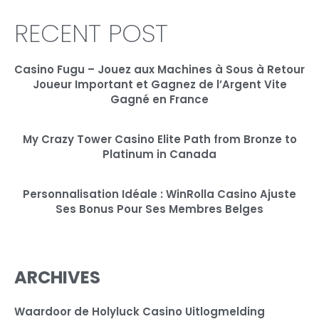
RECENT POST
Casino Fugu – Jouez aux Machines à Sous à Retour
Joueur Important et Gagnez de l’Argent Vite
Gagné en France
My Crazy Tower Casino Elite Path from Bronze to
Platinum in Canada
Personnalisation Idéale : WinRolla Casino Ajuste
Ses Bonus Pour Ses Membres Belges
ARCHIVES
Waardoor de Holyluck Casino Uitlogmelding