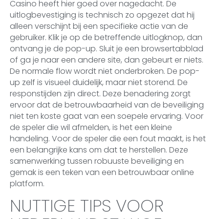
Casino heeft hier goed over nagedacht. De
uitlogbevestiging is technisch zo opgezet dat hij
alleen verschijnt bij een specifieke actie van de
gebruiker. Klik je op de betreffende uitlogknop, dan
ontvang je de pop-up. Sluit je een browsertabblad
of ga je naar een andere site, dan gebeurt er niets.
De normale flow wordt niet onderbroken. De pop-
up zelf is visueel duidelijk, maar niet storend. De
responstijden zijn direct. Deze benadering zorgt
ervoor dat de betrouwbaarheid van de beveiliging
niet ten koste gaat van een soepele ervaring. Voor
de speler die wil afmelden, is het een kleine
handeling. Voor de speler die een fout maakt, is het
een belangrijke kans om dat te herstellen. Deze
samenwerking tussen robuuste beveiliging en
gemak is een teken van een betrouwbaar online
platform.
NUTTIGE TIPS VOOR