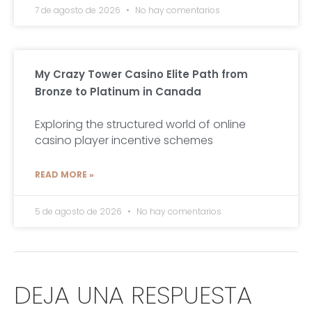
7 de agosto de 2026
No hay comentarios
My Crazy Tower Casino Elite Path from
Bronze to Platinum in Canada
Exploring the structured world of online
casino player incentive schemes
READ MORE »
5 de agosto de 2026
No hay comentarios
DEJA UNA RESPUESTA