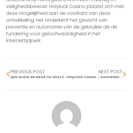
veiligheidsbewust. Holyluck Casino plaatst zich met
deze mogelijkheid aan de voorkant van deze
ontwikkeling. Het onderkent het gewicht van
preventie en autonomie van de gebruiker als de
fundering voor geloofwaardigheid in het
internettijdperk.
PREVIOUS POST
NEXT POST
Spin Gratis de Need for Slots Esta Semana para Participantes de España
Fatpirate Casino – Aanmeldingsgids