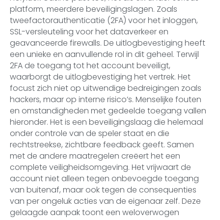
platform, meerdere beveiligingslagen. Zoals
tweefactorauthenticatie (2FA) voor het inloggen,
SSL-versleuteling voor het dataverkeer en
geavanceerde firewalls. De uitlogbevestiging heeft
een unieke en aanvullende rol in dit geheel. Terwijl
2FA de toegang tot het account beveiligt,
waarborgt de uitlogbevestiging het vertrek. Het
focust zich niet op uitwendige bedreigingen zoals
hackers, maar op interne risico’s. Menselijke fouten
en omstandigheden met gedeelde toegang vallen
hieronder. Het is een beveiligingslaag die helemaal
onder controle van de speler staat en die
rechtstreekse, zichtbare feedback geeft. Samen
met de andere maatregelen creëert het een
complete veiligheidsomgeving. Het vrijwaart de
account niet alleen tegen onbevoegde toegang
van buitenaf, maar ook tegen de consequenties
van per ongeluk acties van de eigenaar zelf. Deze
gelaagde aanpak toont een weloverwogen