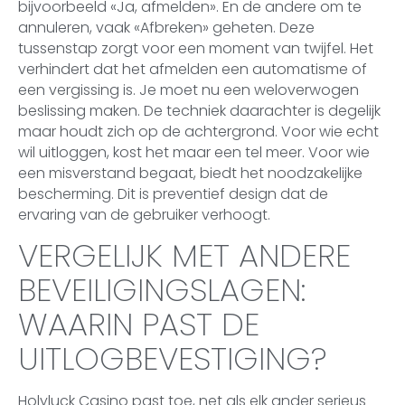
bijvoorbeeld «Ja, afmelden». En de andere om te
annuleren, vaak «Afbreken» geheten. Deze
tussenstap zorgt voor een moment van twijfel. Het
verhindert dat het afmelden een automatisme of
een vergissing is. Je moet nu een weloverwogen
beslissing maken. De techniek daarachter is degelijk
maar houdt zich op de achtergrond. Voor wie echt
wil uitloggen, kost het maar een tel meer. Voor wie
een misverstand begaat, biedt het noodzakelijke
bescherming. Dit is preventief design dat de
ervaring van de gebruiker verhoogt.
VERGELIJK MET ANDERE
BEVEILIGINGSLAGEN:
WAARIN PAST DE
UITLOGBEVESTIGING?
Holyluck Casino past toe, net als elk ander serieus