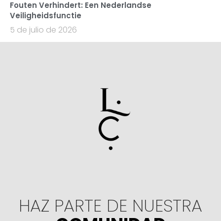
Fouten Verhindert: Een Nederlandse
Veiligheidsfunctie
5 de julio de 2026
HAZ PARTE DE NUESTRA