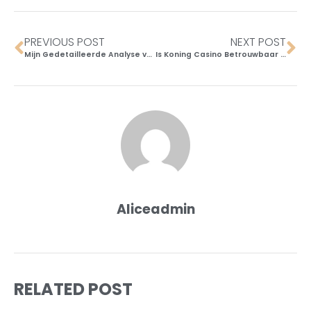
PREVIOUS POST
NEXT POST
Mijn Gedetailleerde Analyse van CasinoLab Casino Paytable Displays
Is Koning Casino Betrouwbaar voor Stortingen in Nederland?
Aliceadmin
RELATED POST