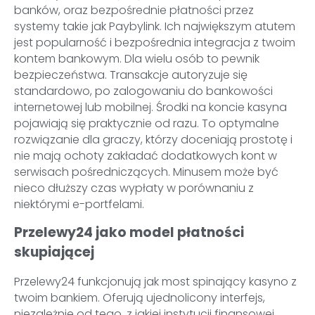
banków, oraz bezpośrednie płatności przez
systemy takie jak Paybylink. Ich największym atutem
jest popularność i bezpośrednia integracja z twoim
kontem bankowym. Dla wielu osób to pewnik
bezpieczeństwa. Transakcje autoryzuje się
standardowo, po zalogowaniu do bankowości
internetowej lub mobilnej. Środki na koncie kasyna
pojawiają się praktycznie od razu. To optymalne
rozwiązanie dla graczy, którzy doceniają prostotę i
nie mają ochoty zakładać dodatkowych kont w
serwisach pośredniczących. Minusem może być
nieco dłuższy czas wypłaty w porównaniu z
niektórymi e-portfelami.
Przelewy24 jako model płatności
skupiającej
Przelewy24 funkcjonują jak most spinający kasyno z
twoim bankiem. Oferują ujednolicony interfejs,
niezależnie od tego, z jakiej instytucji finansowej