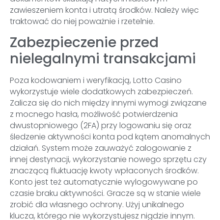
zawieszeniem konta i utratą środków. Należy więc
traktować do niej poważnie i rzetelnie.
Zabezpieczenie przed
nielegalnymi transakcjami
Poza kodowaniem i weryfikacją, Lotto Casino
wykorzystuje wiele dodatkowych zabezpieczeń.
Zalicza się do nich między innymi wymogi związane
z mocnego hasła, możliwość potwierdzenia
dwustopniowego (2FA) przy logowaniu się oraz
śledzenie aktywności konta pod kątem anomalnych
działań. System może zauważyć zalogowanie z
innej destynacji, wykorzystanie nowego sprzętu czy
znaczącą fluktuację kwoty wpłaconych środków.
Konto jest też automatycznie wylogowywane po
czasie braku aktywności. Gracze są w stanie wiele
zrobić dla własnego ochrony. Użyj unikalnego
klucza, którego nie wykorzystujesz nigdzie innym.