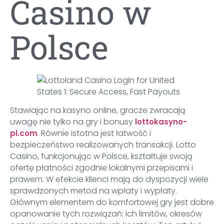
Casino w
Polsce
Stawiając na kasyno online, gracze zwracają
uwagę nie tylko na gry i bonusy
lottokasyno-
. Równie istotna jest łatwość i
pl.com
bezpieczeństwo realizowanych transakcji. Lotto
Casino, funkcjonując w Polsce, kształtuje swoją
ofertę płatności zgodnie lokalnymi przepisami i
prawem. W efekcie klienci mają do dyspozycji wiele
sprawdzonych metod na wpłaty i wypłaty.
Głównym elementem do komfortowej gry jest dobre
opanowanie tych rozwiązań: ich limitów, okresów