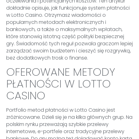
oczekiwania i potencjalnych kosztów. Ten artykuł
dokładnie opisuje, jak funkcjonuje system płatności
w Lotto Casino. Otrzymasz wiadomości o
popularnych metodach elektronicznych i
bankowych, a także o maksymalnych wpłatach,
które stanowią istotną część polityki bezpiecznej
gry. Świadomość tych reguł pozwala graczom lepiej
zarządzać swoim budżetem i cieszyć się rozgrywką,
bez dodatkowych trosk o finanse.
OFEROWANE METODY
PŁATNOŚCI W LOTTO
CASINO
Portfolio metod płatności w Lotto Casino jest
zróżnicowane. Dzieli się je na kilka głównych grup. Na
polskim rynku przeważają szybkie przelewy
internetowe, e-portfele oraz tradycyjne przelewy
bankowe. Do gry można też doładować konto kartą