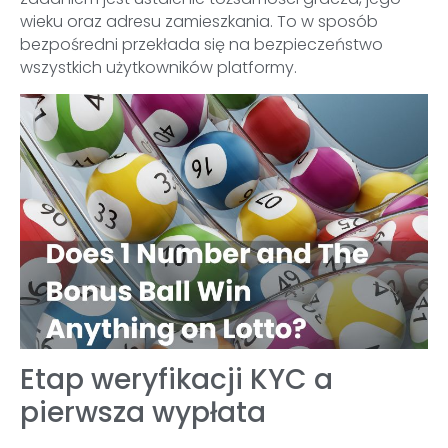
wieku oraz adresu zamieszkania. To w sposób
bezpośredni przekłada się na bezpieczeństwo
wszystkich użytkowników platformy.
Etap weryfikacji KYC a
pierwsza wypłata