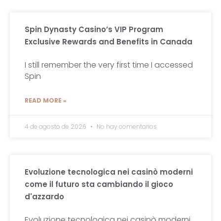
Spin Dynasty Casino’s VIP Program
Exclusive Rewards and Benefits in Canada
I still remember the very first time I accessed
Spin
READ MORE »
4 de agosto de 2026
No hay comentarios
Evoluzione tecnologica nei casinò moderni
come il futuro sta cambiando il gioco
d'azzardo
Evoluzione tecnologica nei casinò moderni