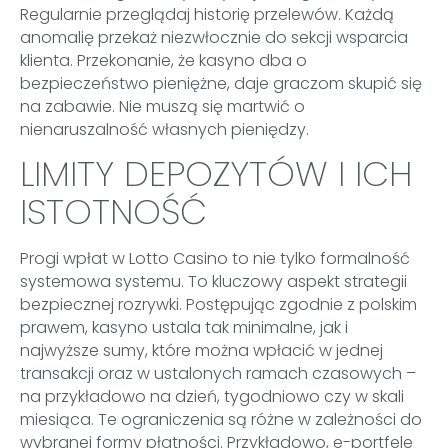
Regularnie przeglądaj historię przelewów. Każdą
anomalię przekaż niezwłocznie do sekcji wsparcia
klienta. Przekonanie, że kasyno dba o
bezpieczeństwo pieniężne, daje graczom skupić się
na zabawie. Nie muszą się martwić o
nienaruszalność własnych pieniędzy.
LIMITY DEPOZYTÓW I ICH
ISTOTNOŚĆ
Progi wpłat w Lotto Casino to nie tylko formalność
systemowa systemu. To kluczowy aspekt strategii
bezpiecznej rozrywki. Postępując zgodnie z polskim
prawem, kasyno ustala tak minimalne, jak i
najwyższe sumy, które można wpłacić w jednej
transakcji oraz w ustalonych ramach czasowych –
na przykładowo na dzień, tygodniowo czy w skali
miesiąca. Te ograniczenia są różne w zależności do
wybranej formy płatności. Przykładowo, e-portfele