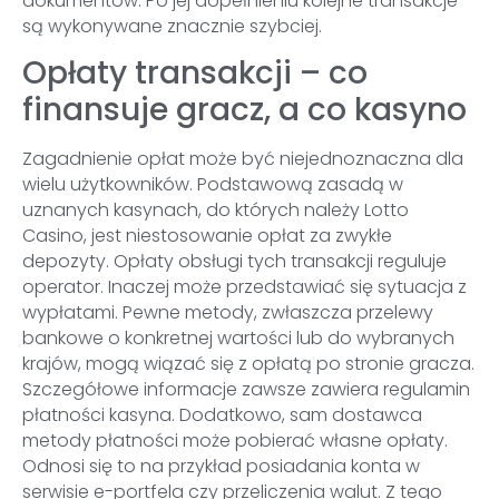
dokumentów. Po jej dopełnieniu kolejne transakcje
są wykonywane znacznie szybciej.
Opłaty transakcji – co
finansuje gracz, a co kasyno
Zagadnienie opłat może być niejednoznaczna dla
wielu użytkowników. Podstawową zasadą w
uznanych kasynach, do których należy Lotto
Casino, jest niestosowanie opłat za zwykłe
depozyty. Opłaty obsługi tych transakcji reguluje
operator. Inaczej może przedstawiać się sytuacja z
wypłatami. Pewne metody, zwłaszcza przelewy
bankowe o konkretnej wartości lub do wybranych
krajów, mogą wiązać się z opłatą po stronie gracza.
Szczegółowe informacje zawsze zawiera regulamin
płatności kasyna. Dodatkowo, sam dostawca
metody płatności może pobierać własne opłaty.
Odnosi się to na przykład posiadania konta w
serwisie e-portfela czy przeliczenia walut. Z tego