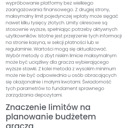
wypróbowanie platformy bez wielkiego
zaangażowania finansowego. Z drugiej strony,
maksymalny limit pojedynczej wpłaty może sięgać
nawet kilku tysięcy złotych. Limity okresowe są
stosownie wyższe, spełniając potrzeby aktywnych
użytkowników. Istotne jest przejrzenie tych informacji
na stronie kasyna, w sekcji płatności lub w
regulaminie. Wartości mogą się aktualizować.
Wybór metody o zbyt niskim limicie maksymalnym
może być uciążliwy dla gracza wybierającego
wyższe stawki. Z kolei metoda z wysokim minimum
może nie być odpowiednia u osób obracających
się okazjonalnie i małymi kwotami. Świadomość
tych parametrów to fundament sprawnego
zarządzania depozytami.
Znaczenie limitów na
planowanie budżetem
gracza