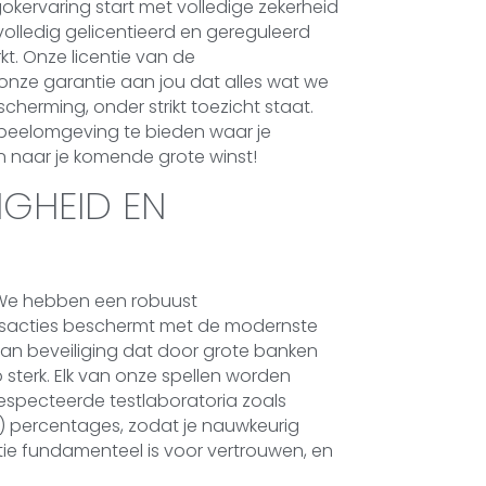
okervaring start met volledige zekerheid
olledig gelicentieerd en gereguleerd
t. Onze licentie van de
s onze garantie aan jou dat alles wat we
herming, onder strikt toezicht staat.
e speelomgeving te bieden waar je
 naar je komende grote winst!
IGHEID EN
e. We hebben een robuust
nsacties beschermt met de modernste
 van beveiliging dat door grote banken
o sterk. Elk van onze spellen worden
specteerde testlaboratoria zoals
) percentages, zodat je nauwkeurig
tie fundamenteel is voor vertrouwen, en