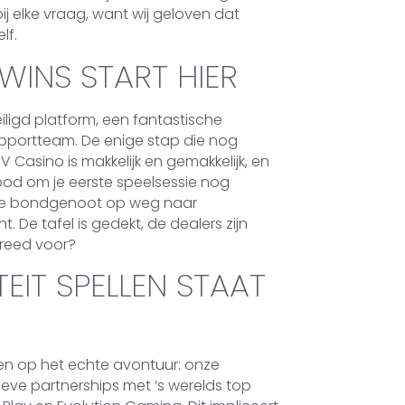
j elke vraag, want wij geloven dat
lf.
WINS START HIER
iligd platform, een fantastische
upportteam. De enige stap die nog
 NV Casino is makkelijk en gemakkelijk, en
bod om je eerste speelsessie nog
ijn je bondgenoot op weg naar
De tafel is gedekt, de dealers zijn
gereed voor?
EIT SPELLEN STAAT
ten op het echte avontuur: onze
ieve partnerships met ‘s werelds top