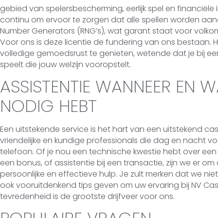
gebied van spelersbescherming, eerlijk spel en financiële 
continu om ervoor te zorgen dat alle spellen worden a
Number Generators (RNG’s), wat garant staat voor volkome
Voor ons is deze licentie de fundering van ons bestaan. He
volledige gemoedsrust te genieten, wetende dat je bij e
speelt die jouw welzijn vooropstelt.
ASSISTENTIE WANNEER EN W
NODIG HEBT
Een uitstekende service is het hart van een uitstekend c
vriendelijke en kundige professionals die dag en nacht voo
telefoon. Of je nou een technische kwestie hebt over een
een bonus, of assistentie bij een transactie, zijn we er om 
persoonlijke en effectieve hulp. Je zult merken dat we ni
ook vooruitdenkend tips geven om uw ervaring bij NV 
tevredenheid is de grootste drijfveer voor ons.