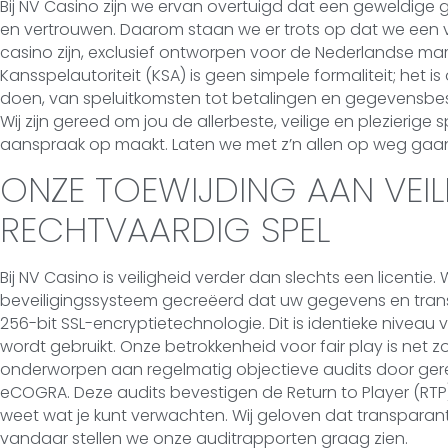
Bij NV Casino zijn we ervan overtuigd dat een geweldige g
en vertrouwen. Daarom staan we er trots op dat we een v
casino zijn, exclusief ontworpen voor de Nederlandse mark
Kansspelautoriteit (KSA) is geen simpele formaliteit; het i
doen, van speluitkomsten tot betalingen en gegevensbesc
Wij zijn gereed om jou de allerbeste, veilige en plezierig
aanspraak op maakt. Laten we met z’n allen op weg gaan
ONZE TOEWIJDING AAN VEIL
RECHTVAARDIG SPEL
Bij NV Casino is veiligheid verder dan slechts een licenti
beveiligingssysteem gecreëerd dat uw gegevens en tra
256-bit SSL-encryptietechnologie. Dit is identieke niveau
wordt gebruikt. Onze betrokkenheid voor fair play is net z
onderworpen aan regelmatig objectieve audits door gere
eCOGRA. Deze audits bevestigen de Return to Player (RTP
weet wat je kunt verwachten. Wij geloven dat transparan
vandaar stellen we onze auditrapporten graag zien.