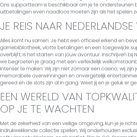
Ons supportteam is beschikbaar om je te ondersteunen bi
uitbetalingen even naadloos moeten zijn als het spelen ze
JE REIS NAAR NEDERLANDSE 
Alles komt nu samen. Je hebt een officieel erkend en beve
gamebibliotheek, vlotte betalingen en een toegewijde s
overblijft, is het starten van jouw avontuur. Inschrijven bij
we begroeten je graag met een verleidelijk welkomstaan
intenser te maken. Wij zijn niet zomaar een casino; wij z
memorabele overwinningen en onvergetelijk entertainment. 
gereed en de slots zijn al in gang. Weet jij en je geluk er 
EEN WERELD VAN TOPKWALIT
OP JE TE WACHTEN
Met de zekerheid van een veilige omgeving, kun je je rich
indrukwekkende collectie spellen. Wij onderhouden exclus