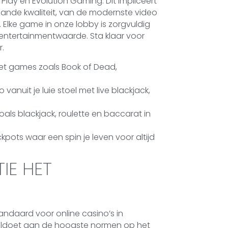
Play en Evolution Gaming. Dit impliceert
aande kwaliteit, van de modernste video
. Elke game in onze lobby is zorgvuldig
, entertainmentwaarde. Sta klaar voor
r.
met games zoals Book of Dead,
anuit je luie stoel met live blackjack,
zoals blackjack, roulette en baccarat in
pots waar een spin je leven voor altijd
IE HET
andaard voor online casino’s in
voldoet aan de hoogste normen op het