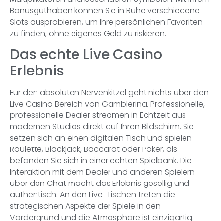
Bonusguthaben können Sie in Ruhe verschiedene
Slots ausprobieren, um Ihre persönlichen Favoriten
zu finden, ohne eigenes Geld zu riskieren.
Das echte Live Casino
Erlebnis
Für den absoluten Nervenkitzel geht nichts über den
Live Casino Bereich von Gamblerina. Professionelle,
professionelle Dealer streamen in Echtzeit aus
modernen Studios direkt auf Ihren Bildschirm. Sie
setzen sich an einen digitalen Tisch und spielen
Roulette, Blackjack, Baccarat oder Poker, als
befänden Sie sich in einer echten Spielbank. Die
Interaktion mit dem Dealer und anderen Spielern
über den Chat macht das Erlebnis gesellig und
authentisch. An den Live-Tischen treten die
strategischen Aspekte der Spiele in den
Vordergrund und die Atmosphäre ist einzigartig.