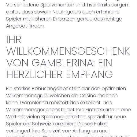
Verschiedene Spielvarianten und Tischlimits sorgen
dafür, dass sowohl Neulinge als auch erfahrene
Spieler mit höheren Einsätzen genau das richtige
Angebot finden.
IHR
WILLKOMMENSGESCHENK
VON GAMBLERINA: EIN
HERZLICHER EMPFANG
Ein starkes Bonusangebot stellt dar den optimalen
Willkommensgruß, welchen ein Casino machen
kann. Gamblerina meistert das exzellent. Das
Willkommensgeschenk bildet Ihre Eintrittskarte in eine
Welt mit vielen Spielmöglichkeiten, speziell für neue
Spieler der Schweiz konzipiert. Dieses Paket
verlängert Ihre Spielzeit von Anfang an und