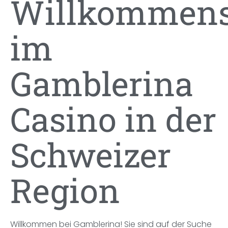
Willkommens
im
Gamblerina
Casino in der
Schweizer
Region
Willkommen bei Gamblerina! Sie sind auf der Suche