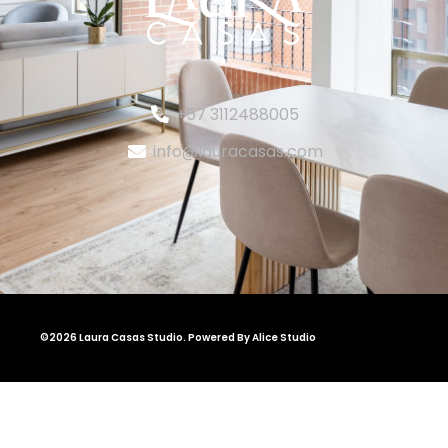
+57 3112488005
info@lauracasas.com
©2026 Laura Casas Studio. Powered By Alice Studio