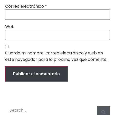
Correo electrónico
*
Web
Guarda mi nombre, correo electrónico y web en
este navegador para la próxima vez que comente.