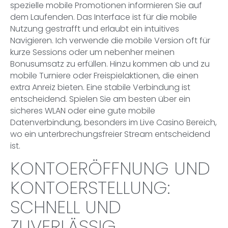
spezielle mobile Promotionen informieren Sie auf
dem Laufenden. Das Interface ist für die mobile
Nutzung gestrafft und erlaubt ein intuitives
Navigieren. Ich verwende die mobile Version oft für
kurze Sessions oder um nebenher meinen
Bonusumsatz zu erfüllen. Hinzu kommen ab und zu
mobile Turniere oder Freispielaktionen, die einen
extra Anreiz bieten. Eine stabile Verbindung ist
entscheidend. Spielen Sie am besten über ein
sicheres WLAN oder eine gute mobile
Datenverbindung, besonders im Live Casino Bereich,
wo ein unterbrechungsfreier Stream entscheidend
ist.
KONTOERÖFFNUNG UND
KONTOERSTELLUNG:
SCHNELL UND
ZUVERLÄSSIG