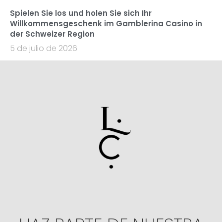
Spielen Sie los und holen Sie sich Ihr
Willkommensgeschenk im Gamblerina Casino in
der Schweizer Region
5 de julio de 2026