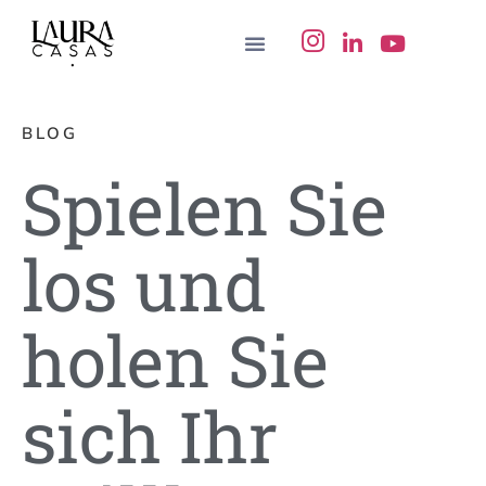
BLOG
Spielen Sie
los und
holen Sie
sich Ihr