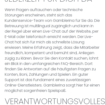
Wenn Fragen auftauchen oder technische
Störungen erscheinen, steht sich das
Kundenservice-Team von Gamblerina für Sie da. Die
Betreuung ist multilingual zugänglich und kann in
der Regel über einen Live-Chat auf der Website, per
E-Mail oder telefonisch erreicht werden. Der Live-
Chat hat sich für mich als schnellste Lösung
erwiesen. Meine Erfahrung zeigt, dass die Mitarbeiter
freundlich, kompetent und bemüht sind, Anliegen
zügig zu klären. Bevor Sie den Kontakt suchen, lohnt
ein Blick in den umfangreichen FAQ-Bereich. Dort
finden Sie Antworten auf die häufigsten Fragen zu
Konten, Boni, Zahlungen und Spielen. Ein guter
Support ist das Fundament eines zuverlässigen
Online-Dienstleisters. Gamblerina sorgt hier für einen
möglichst sorgenfreien Spielspaß.
VERANTWORTUNGSVOLLES