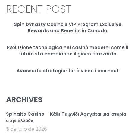
RECENT POST
Spin Dynasty Casino’s VIP Program Exclusive
Rewards and Benefits in Canada
Evoluzione tecnologica nei casinò moderni come il
futuro sta cambiando il gioco d'azzardo
Avanserte strategier for å vinne i casinoet
ARCHIVES
Spinalto Casino – Κάθε Παιχνίδι Αφηγείται μια Ιστορία
στην Ελλάδα
5 de julio de 2026