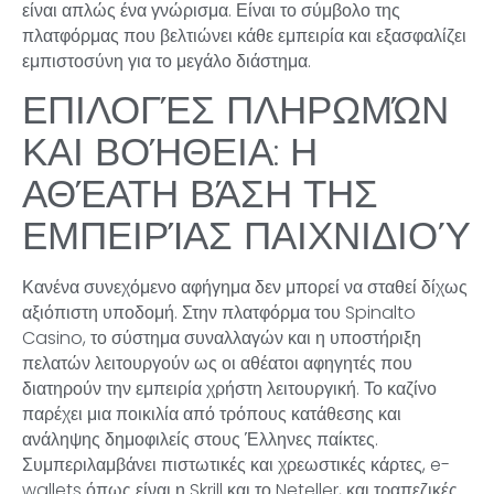
είναι απλώς ένα γνώρισμα. Είναι το σύμβολο της
πλατφόρμας που βελτιώνει κάθε εμπειρία και εξασφαλίζει
εμπιστοσύνη για το μεγάλο διάστημα.
ΕΠΙΛΟΓΈΣ ΠΛΗΡΩΜΏΝ
ΚΑΙ ΒΟΉΘΕΙΑ: Η
ΑΘΈΑΤΗ ΒΆΣΗ ΤΗΣ
ΕΜΠΕΙΡΊΑΣ ΠΑΙΧΝΙΔΙΟΎ
Κανένα συνεχόμενο αφήγημα δεν μπορεί να σταθεί δίχως
αξιόπιστη υποδομή. Στην πλατφόρμα του Spinalto
Casino, το σύστημα συναλλαγών και η υποστήριξη
πελατών λειτουργούν ως οι αθέατοι αφηγητές που
διατηρούν την εμπειρία χρήστη λειτουργική. Το καζίνο
παρέχει μια ποικιλία από τρόπους κατάθεσης και
ανάληψης δημοφιλείς στους Έλληνες παίκτες.
Συμπεριλαμβάνει πιστωτικές και χρεωστικές κάρτες, e-
wallets όπως είναι η Skrill και το Neteller, και τραπεζικές