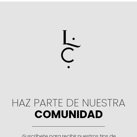
HAZ PARTE DE NUESTRA
COMUNIDAD
¡Suscríbete para recibir nuestros tips de