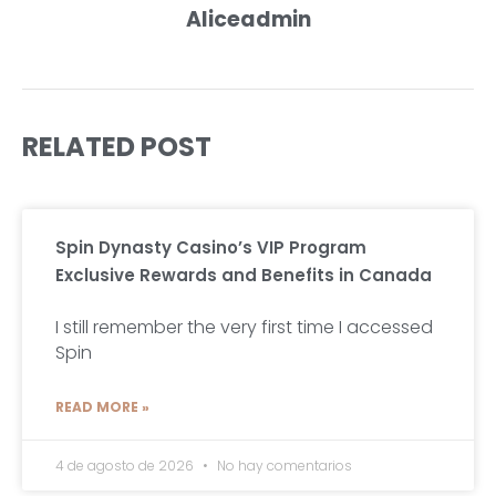
Aliceadmin
RELATED POST
Spin Dynasty Casino’s VIP Program
Exclusive Rewards and Benefits in Canada
I still remember the very first time I accessed
Spin
READ MORE »
4 de agosto de 2026
No hay comentarios