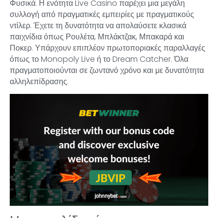
Φυσικά. Η ενότητα Live Casino παρέχει μια μεγάλη
συλλογή από πραγματικές εμπειρίες με πραγματικούς
ντίλερ. Έχετε τη δυνατότητα να απολαύσετε κλασικά
παιχνίδια όπως Ρουλέτα, Μπλάκτζακ, Μπακαρά και
Ποκερ. Υπάρχουν επιπλέον πρωτοποριακές παραλλαγές
όπως το Monopoly Live ή το Dream Catcher. Όλα
πραγματοποιούνται σε ζωντανό χρόνο και με δυνατότητα
αλληλεπίδρασης.