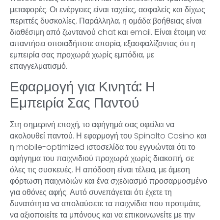
μεταφορές. Οι ενέργειες είναι ταχείες, ασφαλείς και δίχως
περιττές δυσκολίες. Παράλληλα, η ομάδα βοήθειας είναι
διαθέσιμη από ζωντανού chat και email. Είναι έτοιμη να
απαντήσει οποιαδήποτε απορία, εξασφαλίζοντας ότι η
εμπειρία σας προχωρά χωρίς εμπόδια, με
επαγγελματισμό.
Εφαρμογή για Κινητά: Η
Εμπειρία Σας Παντού
Στη σημερινή εποχή, το αφήγημά σας οφείλει να
ακολουθεί παντού. Η εφαρμογή του Spinalto Casino και
η mobile-optimized ιστοσελίδα του εγγυώνται ότι το
αφήγημα του παιχνιδιού προχωρά χωρίς διακοπή, σε
όλες τις συσκευές. Η απόδοση είναι τέλεια, με άμεση
φόρτωση παιχνιδιών και ένα σχεδιασμό προσαρμοσμένο
για οθόνες αφής. Αυτό συνεπάγεται ότι έχετε τη
δυνατότητα να απολαύσετε τα παιχνίδια που προτιμάτε,
να αξιοποιείτε τα μπόνους και να επικοινωνείτε με την