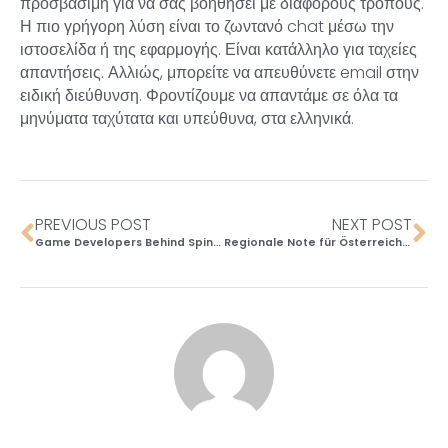
προσβάσιμη για να σας βοηθήσει με διάφορους τρόπους.
Η πιο γρήγορη λύση είναι το ζωντανό chat μέσω την
ιστοσελίδα ή της εφαρμογής. Είναι κατάλληλο για ταχείες
απαντήσεις. Αλλιώς, μπορείτε να απευθύνετε email στην
ειδική διεύθυνση. Φροντίζουμε να απαντάμε σε όλα τα
μηνύματα ταχύτατα και υπεύθυνα, στα ελληνικά.
PREVIOUS POST
NEXT POST
Game Developers Behind Spin Dynasty Casino Slots for Canada
Regionale Note für Österreich: Gambloria Casino stimmt Plattform an heimische Präferenzen an