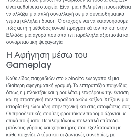
είναι αυθαίρετα στοιχεία. Είναι μια ηθελημένη προσπάθεια
να αλλάξει μια απλή συναλλαγή σε μια συναισθηματικά
γεμάτη αλληλεπίδραση. Ο στόχος είναι να κατανοήσουμε
πώς αυτή η μέθοδος ευνοεί πραγματικά τον παίκτη στην
Ελλάδα, μια αγορά που απαιτεί παράλληλα αξιοπιστία και
συναρπαστική ψυχαγωγία.
Η Αφήγηση μέσω του
Gameplay
Κάθε είδος παιχνιδιών στο Spinalto ενεργοποιεί μια
ιδιαίτερη αφηγηματική γραμμή. Τα επιτραπέζια παιχνίδια,
όπως η μπλάκτζακ και η ρουλέτα, μεταφέρουν την ένταση
και τη στρατηγική των παραδοσιακών καζίνο. Χτίζουν μια
ιστορία θεμελιωμένη στην τεχνική και στις αποφάσεις σας.
Οι προοδευτικές σουίτες φρουτάκων παρομοιάζονται με
επικά ποιήματα. Περιλαμβάνουν πολλαπλά επίπεδα,
μπόνους γύρους και χαρακτήρες που εξελίσσονται με
κάθε παιχνίδι. Ακόμα και οι ζωντανές συνεδρίες, με