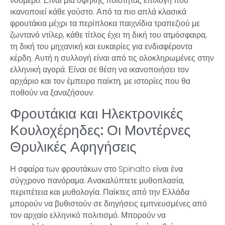
νούμερο. Είναι μια υψηλής ποιότητας επιλογή που
ικανοποιεί κάθε γούστο. Από τα πιο απλά κλασικά
φρουτάκια μέχρι τα περίπλοκα παιχνίδια τραπεζιού με
ζωντανό ντίλερ, κάθε τίτλος έχει τη δική του ατμόσφαιρα,
τη δική του μηχανική και ευκαιρίες για ενδιαφέροντα
κέρδη. Αυτή η συλλογή είναι από τις ολοκληρωμένες στην
ελληνική αγορά. Είναι σε θέση να ικανοποιήσει τον
αρχάριο και τον έμπειρο παίκτη, με ιστορίες που θα
ποθούν να ξαναζήσουν.
Φρουτάκια και Ηλεκτρονικές
Κουλοχέρηδες: Οι Μοντέρνες
Θρυλικές Αφηγήσεις
Η σφαίρα των φρουτάκων στο Spinalto είναι ένα
σύγχρονο πανόραμα. Ανακαλύπτετε μυθοπλασία,
περιπέτεια και μυθολογία. Παίκτες από την Ελλάδα
μπορούν να βυθιστούν σε διηγήσεις εμπνευσμένες από
τον αρχαίο ελληνικό πολιτισμό. Μπορούν να