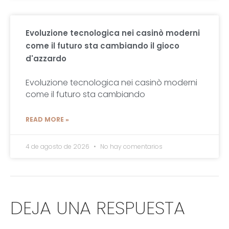
Evoluzione tecnologica nei casinò moderni
come il futuro sta cambiando il gioco
d'azzardo
Evoluzione tecnologica nei casinò moderni
come il futuro sta cambiando
READ MORE »
4 de agosto de 2026
No hay comentarios
DEJA UNA RESPUESTA