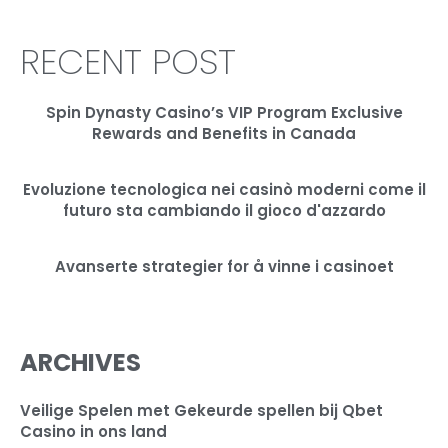
RECENT POST
Spin Dynasty Casino’s VIP Program Exclusive
Rewards and Benefits in Canada
Evoluzione tecnologica nei casinò moderni come il
futuro sta cambiando il gioco d'azzardo
Avanserte strategier for å vinne i casinoet
ARCHIVES
Veilige Spelen met Gekeurde spellen bij Qbet
Casino in ons land