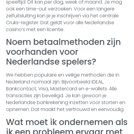
speeltijd. Dit kan per dag, week of maand. Je mag
ook een time-out verzoeken. Voor een langere
zelfuitsluiting kan je je inschrijven via het centrale
Cruks-register. Dat geldt voor alle Nederlandse
casino’s met een licentie.
Noem betaalmethoden zijn
voorhanden voor
Nederlandse spelers?
We hebben populaire en veilige methoden die in
Nederland normaal zijn. Bijvoorbeeld iDEAL,
Bankcontact, Visa, Mastercard en e-wallets. Alle
transacties zijn beveiligd. Je kan gewoon je
Nederlandse bankrekening inzetten voor storten en
opnemen. Dat maakt het vertrouwd en eenvoudig.
Wat moet ik ondernemen als
ik een probleem ervaar met