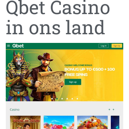
Qbet Casino
in ons land