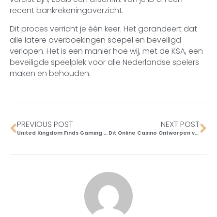
recent bankrekeningoverzicht.
Dit proces verricht je één keer. Het garandeert dat
alle latere overboekingen soepel en beveiligd
verlopen. Het is een manier hoe wij, met de KSA, een
beveiligde speelplek voor alle Nederlandse spelers
maken en behouden.
PREVIOUS POST
NEXT POST
United Kingdom Finds Gaming Flow with Zeppelin Crash Game
Dit Online Casino Ontworpen voor Overwinnaars in België is Roulettino Casino