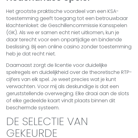
Het grootste praktische voordeel van een KSA-
toestemming geeft toegang tot een betrouwbaar
klachtenloket: de Geschillencommissie Kansspelen
(GK). Als we er samen echt niet uitkomen, kun je
daar terecht voor een onpartijdige en bindende
beslissing. Bij een online casino zonder toestemming
heb je dat recht niet.
Daarnaast zorgt de licentie voor duidelijke
spelregels en duidelijkheid over de theoretische RTP-
cijfers van elk spel. Je weet precies wat je kunt
verwachten. Voor mij als deskundige is dat een
geruststellende overweging. Elke draai aan de slots
of elke gedeelde kaart vindt plaats binnen dit
beschermde systeem.
DE SELECTIE VAN
GEKEURDE