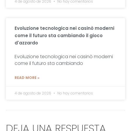
4 de agosto de 2026
No hay comentarios
Evoluzione tecnologica nei casinò moderni
come il futuro sta cambiando il gioco
d'azzardo
Evoluzione tecnologica nei casinò moderni
come il futuro sta cambiando
READ MORE »
4 de agosto de 2026
No hay comentarios
DEJA UNA RESPUESTA