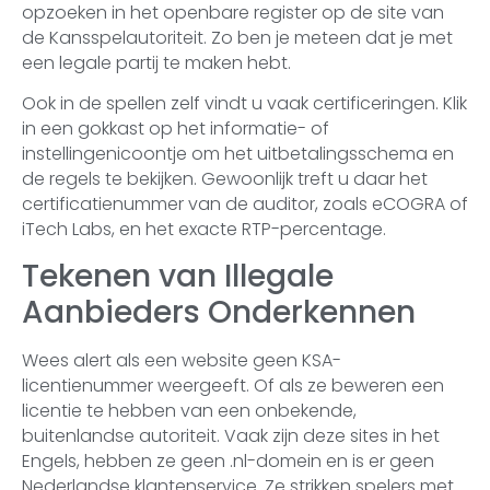
opzoeken in het openbare register op de site van
de Kansspelautoriteit. Zo ben je meteen dat je met
een legale partij te maken hebt.
Ook in de spellen zelf vindt u vaak certificeringen. Klik
in een gokkast op het informatie- of
instellingenicoontje om het uitbetalingsschema en
de regels te bekijken. Gewoonlijk treft u daar het
certificatienummer van de auditor, zoals eCOGRA of
iTech Labs, en het exacte RTP-percentage.
Tekenen van Illegale
Aanbieders Onderkennen
Wees alert als een website geen KSA-
licentienummer weergeeft. Of als ze beweren een
licentie te hebben van een onbekende,
buitenlandse autoriteit. Vaak zijn deze sites in het
Engels, hebben ze geen .nl-domein en is er geen
Nederlandse klantenservice. Ze strikken spelers met