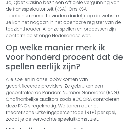
Ja, Qbet Casino bezit een officiële vergunning van
de Kansspelautoriteit (KSA). Ons KSA-
licentienummer is te vinden duidelijk op de website.
Je kan het nagaan in het openbare register van de
toezichthouder. Al onze spellen en processen zijn
conform de strenge Nederlandse wet.
Op welke manier merk ik
voor honderd procent dat de
spellen eerlijk zijn?
Alle spellen in onze lobby komen van
gecertificeerde providers. Ze gebruiken een
gecontroleerde Random Number Generator (RNG).
Onafhankelijke auditors zoals eCOGRA controleren
deze RNG’s regelmatig. We tonen ook het
theoretische uitkeringspercentage (RTP) per spel,
zodat je de verwachte speeluitkomst ziet.