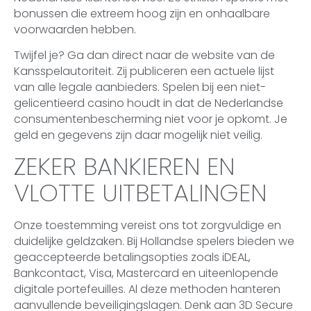
bonussen die extreem hoog zijn en onhaalbare
voorwaarden hebben.
Twijfel je? Ga dan direct naar de website van de
Kansspelautoriteit. Zij publiceren een actuele lijst
van alle legale aanbieders. Spelen bij een niet-
gelicentieerd casino houdt in dat de Nederlandse
consumentenbescherming niet voor je opkomt. Je
geld en gegevens zijn daar mogelijk niet veilig.
ZEKER BANKIEREN EN
VLOTTE UITBETALINGEN
Onze toestemming vereist ons tot zorgvuldige en
duidelijke geldzaken. Bij Hollandse spelers bieden we
geaccepteerde betalingsopties zoals iDEAL,
Bankcontact, Visa, Mastercard en uiteenlopende
digitale portefeuilles. Al deze methoden hanteren
aanvullende beveiligingslagen. Denk aan 3D Secure