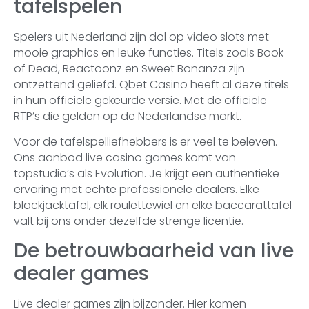
tafelspelen
Spelers uit Nederland zijn dol op video slots met
mooie graphics en leuke functies. Titels zoals Book
of Dead, Reactoonz en Sweet Bonanza zijn
ontzettend geliefd. Qbet Casino heeft al deze titels
in hun officiële gekeurde versie. Met de officiële
RTP’s die gelden op de Nederlandse markt.
Voor de tafelspelliefhebbers is er veel te beleven.
Ons aanbod live casino games komt van
topstudio’s als Evolution. Je krijgt een authentieke
ervaring met echte professionele dealers. Elke
blackjacktafel, elk roulettewiel en elke baccarattafel
valt bij ons onder dezelfde strenge licentie.
De betrouwbaarheid van live
dealer games
Live dealer games zijn bijzonder. Hier komen