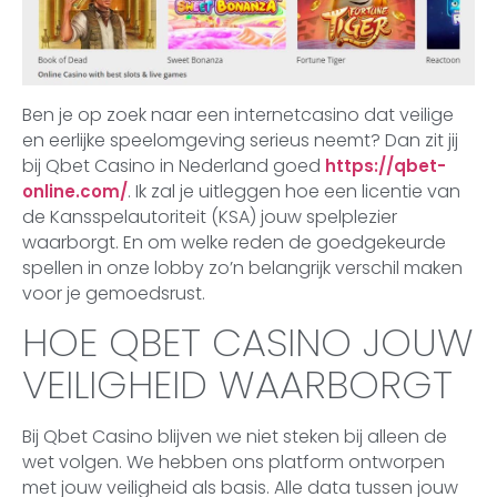
Ben je op zoek naar een internetcasino dat veilige
en eerlijke speelomgeving serieus neemt? Dan zit jij
bij Qbet Casino in Nederland goed
https://qbet-
. Ik zal je uitleggen hoe een licentie van
online.com/
de Kansspelautoriteit (KSA) jouw spelplezier
waarborgt. En om welke reden de goedgekeurde
spellen in onze lobby zo’n belangrijk verschil maken
voor je gemoedsrust.
HOE QBET CASINO JOUW
VEILIGHEID WAARBORGT
Bij Qbet Casino blijven we niet steken bij alleen de
wet volgen. We hebben ons platform ontworpen
met jouw veiligheid als basis. Alle data tussen jouw