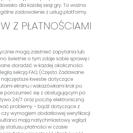
wisko dla każdej sesji gry. To ważna
ogólne zadowolenie z usług platformy.
W Z PŁATNOŚCIAMI
cznie mogą zaistnieć zapytania lub
no świetnie o tym zdaje sobie sprawę i
ane doradzić w każdej okoliczności.
zległą sekcją FAQ (Często Zadawane
 najczęstsze kwestie dotyczące
zutami ekranu i wskazówkami krok po
tanie porozumieć się z obsługującym po
 żywo 24/7 oraz pocztę elektroniczną.
kować problemy – bądź dotyczące z
 czy wymogiem dodatkowej weryfikacji
sultanci mają natychmiastowy wgląd
ję statusu płatności w czasie