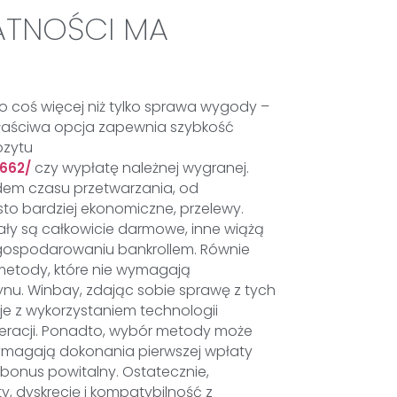
ATNOŚCI MA
o coś więcej niż tylko sprawa wygody –
 właściwa opcja zapewnia szybkość
ozytu
czy wypłatę należnej wygranej.
/662/
em czasu przetwarzania, od
to bardziej ekonomiczne, przelewy.
ały są całkowicie darmowe, inne wiążą
y gospodarowaniu bankrollem. Równie
 metody, które nie wymagają
u. Winbay, zdając sobie sprawę z tych
 je z wykorzystaniem technologii
peracji. Ponadto, wybór metody może
magają dokonania pierwszej wpłaty
onus powitalny. Ostatecznie,
ty, dyskrecję i kompatybilność z