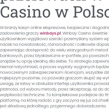
Casino w Pols
W branży kasyn online ekspresowe, bezpieczne i dogodne
zadowolenia graczy
. Winbay Casino świetnie
winbays.pl
użytkownikom wyjątkowo szeroki i przemyślany system wpł
nacisk na nowatorskość, różnorodność i całkowite dopa
zapewniając dostępność do wielu wiarygodnych metod p
bankowych, przez błyskawiczne e-portfele, po powszechn
znajdzie tu opcję idealną dla siebie. To strategia zapewni
niemal natychmiast, a proces wypłaty wygranych będzie k
nowoczesnym zabezpieczeniom i licencjom, wszystkie dz
najlepszym poziomie, co pozwala graczom skupić się wył
uwagę, że łatwy w obsłudze interfejs użytkownika prowad
płatności, od wyboru metody, przez akceptację, aż do do
wątpliwości techniczne. To kompleksowe podejście do f
platformą, na której radość z gry zaczyna się już od chwi
jest składową jednolitego, przyjemnego doświadczenia.