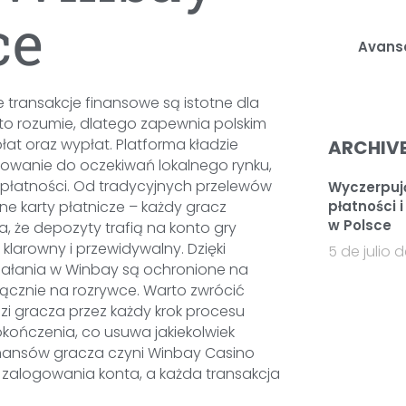
ce
Avanse
 transakcje finansowe są istotne dla
 to rozumie, dlatego zapewnia polskim
at oraz wypłat. Platforma kładzie
ARCHIV
sowanie do oczekiwań lokalnego rynku,
łatności. Od tradycyjnych przelewów
Wyczerpuj
e karty płatnicze – każdy gracz
płatności 
w Polsce
a, że depozyty trafią na konto gry
larowny i przewidywalny. Dzięki
5 de julio 
iałania w Winbay są ochronione na
ącznie na rozrywce. Warto zwrócić
zi gracza przez każdy krok procesu
kończenia, co usuwa jakiekolwiek
inansów gracza czyni Winbay Casino
li zalogowania konta, a każda transakcja