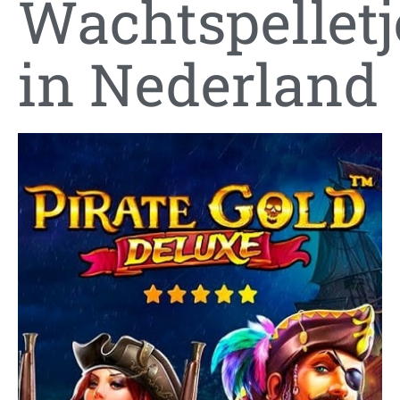
Wachtspelletj
in Nederland