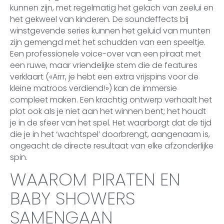
kunnen zijn, met regelmatig het gelach van zeelui en
het gekweel van kinderen. De soundeffects bij
winstgevende series kunnen het geluid van munten
zijn gemengd met het schudden van een speeltje.
Een professionele voice-over van een piraat met
een ruwe, maar vriendelijke stem die de features
verklaart («Arrr, je hebt een extra vrijspins voor de
kleine matroos verdiend!») kan de immersie
compleet maken. Een krachtig ontwerp verhaalt het
plot ook als je niet aan het winnen bent; het houdt
je in de sfeer van het spel. Het waarborgt dat de tijd
die je in het ‘wachtspel’ doorbrengt, aangenaam is,
ongeacht de directe resultaat van elke afzonderlijke
spin.
WAAROM PIRATEN EN
BABY SHOWERS
SAMENGAAN