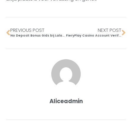
PREVIOUS POST
NEXT POST
No Deposit Bonus Gids bij LalaBet Casino voor Bezoekers uit Nederland
FieryPlay Casino Account Verification Procedure Outlined for UK-based players
Aliceadmin