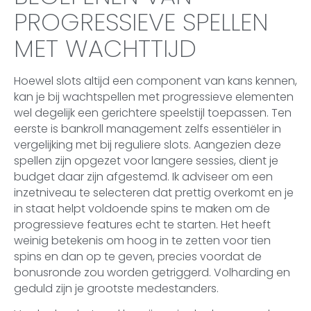
PROGRESSIEVE SPELLEN
MET WACHTTIJD
Hoewel slots altijd een component van kans kennen,
kan je bij wachtspellen met progressieve elementen
wel degelijk een gerichtere speelstijl toepassen. Ten
eerste is bankroll management zelfs essentiëler in
vergelijking met bij reguliere slots. Aangezien deze
spellen zijn opgezet voor langere sessies, dient je
budget daar zijn afgestemd. Ik adviseer om een
inzetniveau te selecteren dat prettig overkomt en je
in staat helpt voldoende spins te maken om de
progressieve features echt te starten. Het heeft
weinig betekenis om hoog in te zetten voor tien
spins en dan op te geven, precies voordat de
bonusronde zou worden getriggerd. Volharding en
geduld zijn je grootste medestanders.