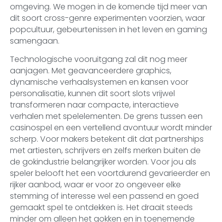
omgeving. We mogen in de komende tijd meer van
dit soort cross-genre experimenten voorzien, waar
popcultuur, gebeurtenissen in het leven en gaming
samengaan.
Technologische vooruitgang zal dit nog meer
aanjagen. Met geavanceerdere graphics,
dynamische verhaalsystemen en kansen voor
personalisatie, kunnen dit soort slots vrijwel
transformeren naar compacte, interactieve
verhalen met spelelementen. De grens tussen een
casinospel en een vertellend avontuur wordt minder
scherp. Voor makers betekent dit dat partnerships
met artiesten, schrijvers en zelfs merken buiten de
de gokindustrie belangrijker worden. Voor jou als
speler belooft het een voortdurend gevarieerder en
rijker aanbod, waar er voor zo ongeveer elke
stemming of interesse wel een passend en goed
gemaakt spel te ontdekken is. Het draait steeds
minder om alleen het gokken en in toenemende