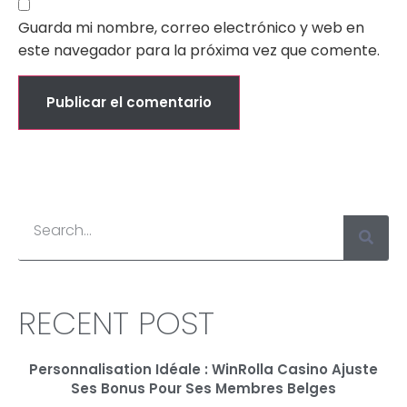
Guarda mi nombre, correo electrónico y web en
este navegador para la próxima vez que comente.
RECENT POST
Personnalisation Idéale : WinRolla Casino Ajuste
Ses Bonus Pour Ses Membres Belges