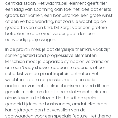
centraal staan. Het wachtspel-element geeft hier
een laag van spanning aan toe; het idee dat er iets
groots kan komen, een bonusronde, een grote winst
of een verhaalwending, net zoals je wacht op de
geboorte van een kind. Dit zorgt voor een grotere
betrokkenheid die veel verder gaat dan een
eenvoudig gokje wagen.
In de praktijk merk je dat dergelijke thema’s vaak zijn
samengesteld rond progressieve elementen.
Misschien moet je bepaalde symbolen verzamelen
om een ‘baby shower cadeau’ te openen, of een
schatkist van de piraat kapitein onthullen. Het
wachten is dan niet passief, maar een actief
onderdeel van het spelmechanisme. Ik vind dit een
geniale manier om traditionele slot-mechanieken
nieuw leven in te blazen. Het houdt de speler
geboeid tijdens de basisrondes, omdat elke draai
kan bijdragen aan het vervullen van de
voorwaarden voor een speciale feature. Het thema