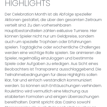
HIGHLIGHTS
Der Celebration Month ist als Abfolge spezieller
Aktionen gestaltet, die über den gesamten Zeitraum
verteilt sind. Zu den vorhersehbaren
Hauptbestandteilen zählen exklusive Turniere. Hier
können Spieler nicht nur um Geldpreise, sondern
auch um spezielle Trophäen oder Erfahrungen
spielen. Tagtägliche oder wöchentliche Challenges
werden eine wichtige Rolle spielen. Sie animieren die
Spieler, regelmäßig einzuloggen und bestimmte
Spiele oder Aufgaben zu erledigen. Aus Sicht eines
Beobachters ist Transparenz ausschlaggebend. Die
Teilnahmebedingungen für diese Highlights sollen
klar, fair und einfach verständlich kommuniziert
werden. So können sich Enttäuschungen verhindern.
Roulettino wird vermutlich eine Mischung aus
etablierten Formaten und einigen Überraschungen
bereithalten. Damit spricht das Casino sowohl