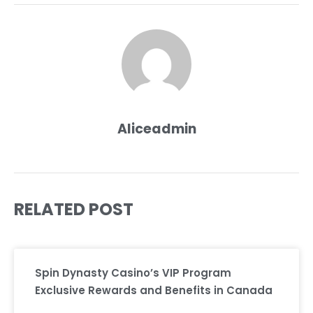
Aliceadmin
RELATED POST
Spin Dynasty Casino’s VIP Program
Exclusive Rewards and Benefits in Canada