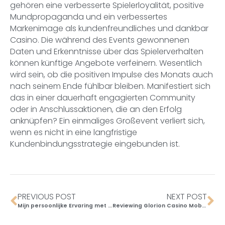
gehören eine verbesserte Spielerloyalität, positive
Mundpropaganda und ein verbessertes
Markenimage als kundenfreundliches und dankbar
Casino. Die während des Events gewonnenen
Daten und Erkenntnisse über das Spielerverhalten
können künftige Angebote verfeinern. Wesentlich
wird sein, ob die positiven Impulse des Monats auch
nach seinem Ende fühlbar bleiben. Manifestiert sich
das in einer dauerhaft engagierten Community
oder in Anschlussaktionen, die an den Erfolg
anknüpfen? Ein einmaliges Großevent verliert sich,
wenn es nicht in eine langfristige
Kundenbindungsstrategie eingebunden ist.
PREVIOUS POST
NEXT POST
Mijn persoonlijke Ervaring met het Refresh Gedrag van Nyxbets Casino in Nederland
Reviewing Glorion Casino Mobile App Comprehensive Assessment for Canada Users