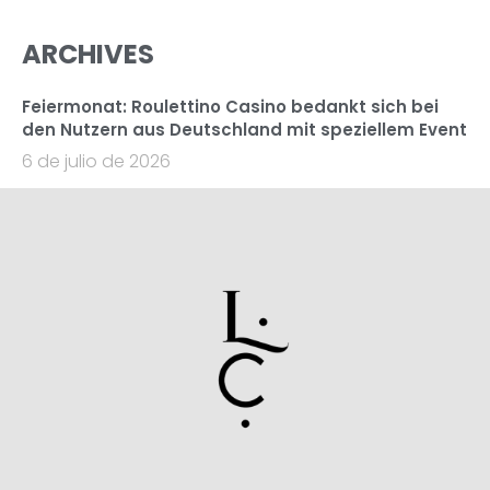
ARCHIVES
Feiermonat: Roulettino Casino bedankt sich bei
den Nutzern aus Deutschland mit speziellem Event
6 de julio de 2026