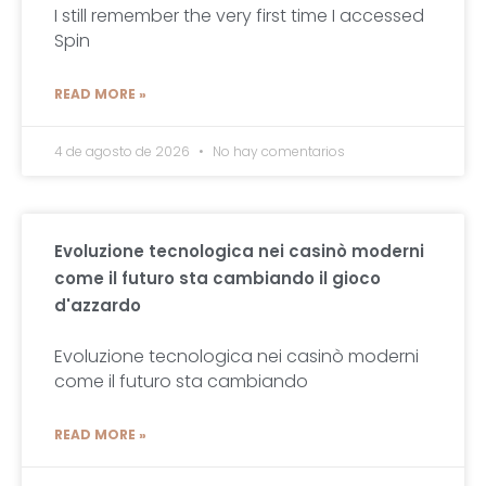
I still remember the very first time I accessed
Spin
READ MORE »
4 de agosto de 2026
No hay comentarios
Evoluzione tecnologica nei casinò moderni
come il futuro sta cambiando il gioco
d'azzardo
Evoluzione tecnologica nei casinò moderni
come il futuro sta cambiando
READ MORE »