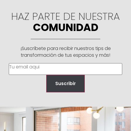
HAZ PARTE DE NUESTRA
COMUNIDAD
¡Suscríbete para recibir nuestros tips de
transformación de tus espacios y más!