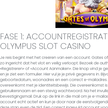
FASE 1: ACCOUNTREGISTRATI
OLYMPUS SLOT CASINO
Je reis begint met het creëren van een account. Gates of
zo ingericht dat het vlot en veilig verloopt. Bezoek de a
«Registreren» of «Account Aanmaken». Die knop vind je ge
en je ziet een formulier. Hier vul je je privé gegevens in. 
geboortedatum, woonadres en een correct e-mailadres. L
overeenkomt met je identiteitsbewijs. Die overeenkomst is l
gebruikersnaam en een stevig wachtwoord. Na het invulle
bevestigingsmail. Druk op de link in die mail om je e-maila
account echt actief en kun je door naar de eerstvolgend
deze stap even de tijd. Een correct ingevuld account vo