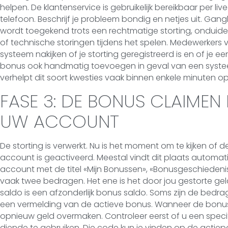
helpen. De klantenservice is gebruikelijk bereikbaar per li
telefoon. Beschrijf je probleem bondig en netjes uit. Gan
wordt toegekend trots een rechtmatige storting, onduidel
of technische storingen tijdens het spelen. Medewerkers 
systeem nakijken of je storting geregistreerd is en of je 
bonus ook handmatig toevoegen in geval van een systeem
verhelpt dit soort kwesties vaak binnen enkele minuten op
FASE 3: DE BONUS CLAIMEN 
UW ACCOUNT
De storting is verwerkt. Nu is het moment om te kijken o
account is geactiveerd. Meestal vindt dit plaats automat
account met de titel «Mijn Bonussen», «Bonusgeschiedenis» 
vaak twee bedragen. Het ene is het door jou gestorte geld
saldo is een afzonderlijk bonus saldo. Soms zijn de bedr
een vermelding van de actieve bonus. Wanneer de bonus ni
opnieuw geld overmaken. Controleer eerst of u een spec
diende te gebruiken. Die code kun je vinden op de actiep