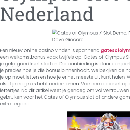
Nederland
Een nieuw online casino vinden is spannend
gatesofolym
een welkomstbonus vaak twijfels op. Gates of Olympus Sl
je gelijk goed kunt starten. Die aanbieding is daar een per
je precies hoe je die bonus binnenhaalt. We bekijken de h
je op moet letten en hoe je er het meeste uit kunt halen.
alsof je nog niks hebt ondernomen. Van een account open
lettertjes. Na dit artikel weet je genoeg om vol vertrouwe
gebruiken voor het Gates of Olympus slot of andere games
extra tegoed.