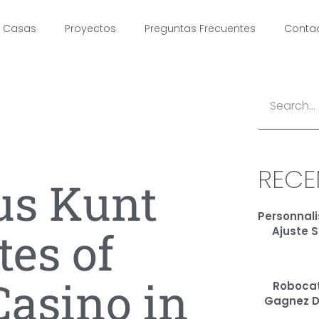
a Casas
Proyectos
Preguntas Frecuentes
Conta
RECE
s Kunt
Personnali
tes of
Ajuste 
Casino in
Robocat
Gagnez D