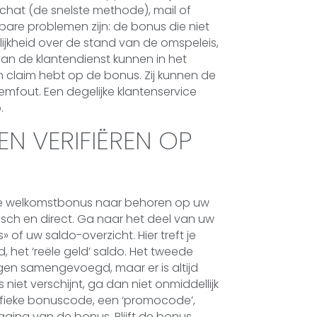
vechat (de snelste methode), mail of
gbare problemen zijn: de bonus die niet
ijkheid over de stand van de omspeleis,
van de klantendienst kunnen in het
een claim hebt op de bonus. Zij kunnen de
fout. Een degelijke klantenservice
.
EN VERIFIËREN OP
f de welkomstbonus naar behoren op uw
isch en direct. Ga naar het deel van uw
of uw saldo-overzicht. Hier treft je
, het ‘reële geld’ saldo. Het tweede
agen samengevoegd, maar er is altijd
et verschijnt, ga dan niet onmiddellijk
ifieke bonuscode, een ‘promocode’,
agina van de bonus. Blijft de bonus