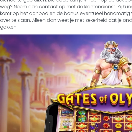
weg? Neem dan contact op met de klantendienst. Zij kun
komt op het aanbod en de bonus eventueel handmatig to
over te slaan. Alleen dan weet je met zekerheid dat je 
gokken.