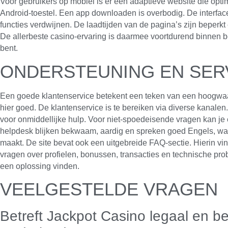
Voor gebruikers op mobiel is er een adaptieve website die optim
Android-toestel. Een app downloaden is overbodig. De interfac
functies verdwijnen. De laadtijden van de pagina’s zijn beperkt 
De allerbeste casino-ervaring is daarmee voortdurend binnen b
bent.
ONDERSTEUNING EN SER
Een goede klantenservice betekent een teken van een hoogwaa
hier goed. De klantenservice is te bereiken via diverse kanalen.
voor onmiddellijke hulp. Voor niet-spoedeisende vragen kan j
helpdesk blijken bekwaam, aardig en spreken goed Engels, wa
maakt. De site bevat ook een uitgebreide FAQ-sectie. Hierin vi
vragen over profielen, bonussen, transacties en technische prob
een oplossing vinden.
VEELGESTELDE VRAGEN
Betreft Jackpot Casino legaal en b