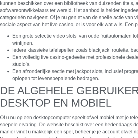
kunnen beschikken over een bibliotheek van duizenden titels,
softwareontwikkelaars ter wereld. Het aanbod is helder ingedee
categorieën navigeert. Of je nu geniet van de snelle actie van vid
sociale aspect van het live casino, er is voor elk wat wils. Een
Een grote selectie video slots, van oude fruitautomaten 
winlijnen.
Iedere klassieke tafelspellen zoals blackjack, roulette, ba
Een volledig live casino-gedeelte met professionele deale
studio’s.
Een afzonderlijke sectie met jackpot slots, inclusief pro
oplopen tot levensbepalende bedragen.
DE ALGEHELE GEBRUIKE
DESKTOP EN MOBIEL
Of u nu op een desktopcomputer speelt ofwel mobiel met je tel
soepele ervaring. De website beschikt over een hedendaags des
manier vindt u makkelijk een spel, beheer je je account ofwel n