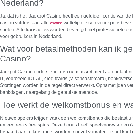
Nederland?
Ja, dat is het. Jackpot Casino heeft een geldige licentie van d
casino voldoet aan alle
zware
wettelijke eisen voor spelerbevei
spelen. Alle transacties worden beveiligd met professionele encr
voor gebruikers in Nederland.
Wat voor betaalmethoden kan ik geb
Casino?
Jackpot Casino ondersteunt een ruim assortiment aan betaalmet
Bijvoorbeeld iDEAL, creditcards (Visa/Mastercard), bankoverschr
Stortingen worden in de regel direct verwerkt. Opnametijden ver
bankdagen, naargelang de gebruikte methode.
Hoe werkt de welkomstbonus en wa
Nieuwe spelers krijgen vaak een welkomstbonus die bestaat uit
en een reeks free spins. Deze bonus heeft speelvoorwaarden (
bepaald aantal keer moet worden ingezet vooraleer je het kunt