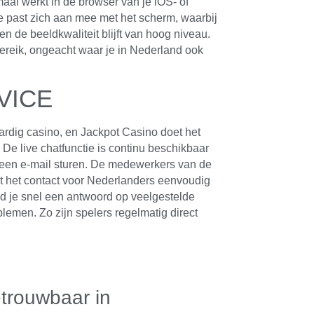
aal werkt in de browser van je iOS- of
e past zich aan mee met het scherm, waarbij
en de beeldkwaliteit blijft van hoog niveau.
ereik, ongeacht waar je in Nederland ook
VICE
rdig casino, en Jackpot Casino doet het
 De live chatfunctie is continu beschikbaar
e een e-mail sturen. De medewerkers van de
t het contact voor Nederlanders eenvoudig
nd je snel een antwoord op veelgestelde
lemen. Zo zijn spelers regelmatig direct
etrouwbaar in