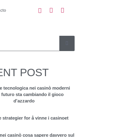
cto
ENT POST
e tecnologica nei casinò moderni
 futuro sta cambiando il gioco
d'azzardo
 strategier for å vinne i casinoet
à nei casinò cosa sapere davvero sul