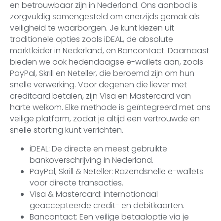
en betrouwbaar zijn in Nederland. Ons aanbod is
zorgvuldig samengesteld om enerzijds gemak als
veiligheid te waarborgen. Je kunt kiezen uit
traditionele opties zoals iDEAL, de absolute
marktleider in Nederland, en Bancontact. Daarnaast
bieden we ook hedendaagse e-wallets aan, zoals
PayPal, Skrill en Neteller, die beroemd zijn om hun
snelle verwerking. Voor degenen die liever met
creditcard betalen, zijn Visa en Mastercard van
harte welkom. Elke methode is geïntegreerd met ons
veilige platform, zodat je altijd een vertrouwde en
snelle storting kunt verrichten.
iDEAL: De directe en meest gebruikte
bankoverschrijving in Nederland.
PayPal, Skrill & Neteller: Razendsnelle e-wallets
voor directe transacties.
Visa & Mastercard: Internationaal
geaccepteerde credit- en debitkaarten.
Bancontact: Een veilige betaaloptie via je