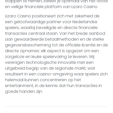
stappen te nemen, beleef je optimaal van het vlotte
en veilige financiële platform van Lizaro Casino.
Lizaro Casino positioneert zich met zekerheid als
een geloofwaardige partner voor Nederlandse
spelers, waarbij beveiligde en directe financiële
transacties centraal staan. Van het brede aanbod
aan gewaardeerde betaalmethoden en de sterke
gegevensbescherming tot de officiële licentie en de
directe opnames: elk aspect is opgezet om een
zorgeloze en leuke spelervaring te leveren. Wij
verenigen technologische innovatie met een
uitgebreid begrip van de regionale markt, wat
resulteert in een casino-omgeving waar spelers zich
helemaal kunnen concentreren op het
entertainment, in de kennis dat hun transacties in
goede handen zijn.