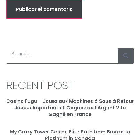
RECENT POST
Casino Fugu – Jouez aux Machines à Sous à Retour
Joueur Important et Gagnez de l’Argent Vite
Gagné en France
My Crazy Tower Casino Elite Path from Bronze to
Platinum in Canada