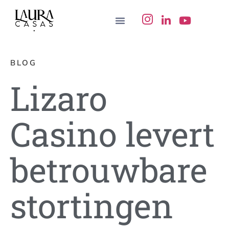
BLOG
Lizaro
Casino levert
betrouwbare
stortingen