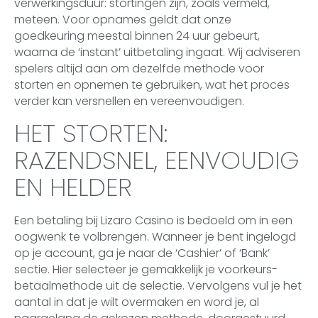
verwerkingsduur: stortingen zijn, zoals vermeld,
meteen. Voor opnames geldt dat onze
goedkeuring meestal binnen 24 uur gebeurt,
waarna de ‘instant’ uitbetaling ingaat. Wij adviseren
spelers altijd aan om dezelfde methode voor
storten en opnemen te gebruiken, wat het proces
verder kan versnellen en vereenvoudigen.
HET STORTEN:
RAZENDSNEL, EENVOUDIG
EN HELDER
Een betaling bij Lizaro Casino is bedoeld om in een
oogwenk te volbrengen. Wanneer je bent ingelogd
op je account, ga je naar de ‘Cashier’ of ‘Bank’
sectie. Hier selecteer je gemakkelijk je voorkeurs-
betaalmethode uit de selectie. Vervolgens vul je het
aantal in dat je wilt overmaken en word je, al