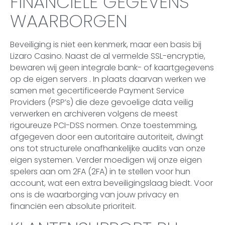
FINANCIËLE GEGEVENS
WAARBORGEN
Beveiliging is niet een kenmerk, maar een basis bij
Lizaro Casino. Naast de al vermelde SSL-encryptie,
bewaren wij geen integrale bank- of kaartgegevens
op de eigen servers . In plaats daarvan werken we
samen met gecertificeerde Payment Service
Providers (PSP’s) die deze gevoelige data veilig
verwerken en archiveren volgens de meest
rigoureuze PCI-DSS normen. Onze toestemming,
afgegeven door een autoritaire autoriteit, dwingt
ons tot structurele onafhankelijke audits van onze
eigen systemen. Verder moedigen wij onze eigen
spelers aan om 2FA (2FA) in te stellen voor hun
account, wat een extra beveiligingslaag biedt. Voor
ons is de waarborging van jouw privacy en
financiën een absolute prioriteit.