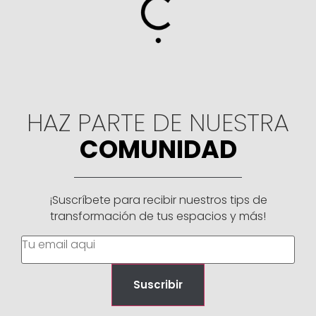
HAZ PARTE DE NUESTRA
COMUNIDAD
¡Suscríbete para recibir nuestros tips de
transformación de tus espacios y más!