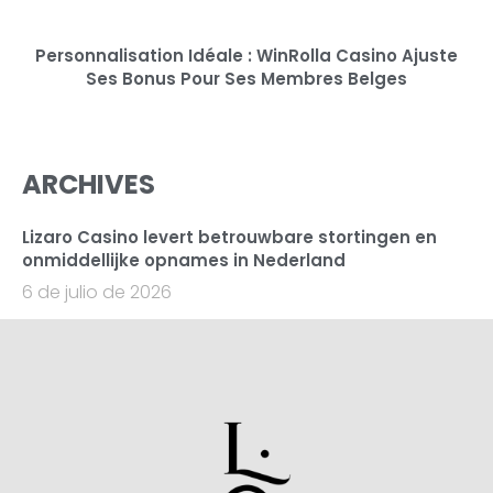
Personnalisation Idéale : WinRolla Casino Ajuste
Ses Bonus Pour Ses Membres Belges
ARCHIVES
Lizaro Casino levert betrouwbare stortingen en
onmiddellijke opnames in Nederland
6 de julio de 2026