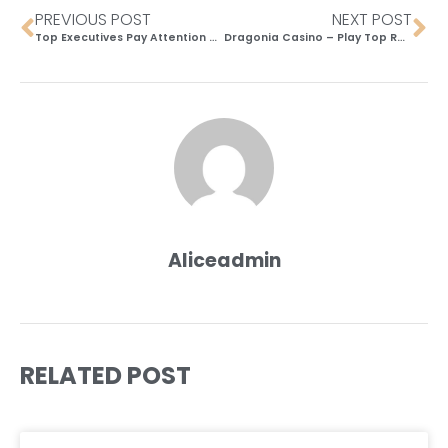
PREVIOUS POST
NEXT POST
Top Executives Pay Attention as Dragonia Casino Arrives in Canada
Dragonia Casino – Play Top Rated Online Slots in the UK Only
Aliceadmin
RELATED POST