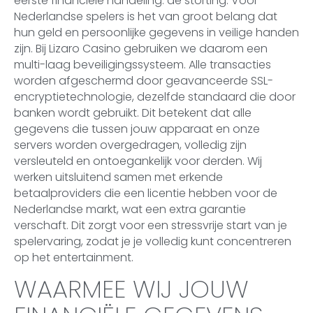
eerste financiële handeling: de storting. Voor
Nederlandse spelers is het van groot belang dat
hun geld en persoonlijke gegevens in veilige handen
zijn. Bij Lizaro Casino gebruiken we daarom een
multi-laag beveiligingssysteem. Alle transacties
worden afgeschermd door geavanceerde SSL-
encryptietechnologie, dezelfde standaard die door
banken wordt gebruikt. Dit betekent dat alle
gegevens die tussen jouw apparaat en onze
servers worden overgedragen, volledig zijn
versleuteld en ontoegankelijk voor derden. Wij
werken uitsluitend samen met erkende
betaalproviders die een licentie hebben voor de
Nederlandse markt, wat een extra garantie
verschaft. Dit zorgt voor een stressvrije start van je
spelervaring, zodat je je volledig kunt concentreren
op het entertainment.
WAARMEE WIJ JOUW