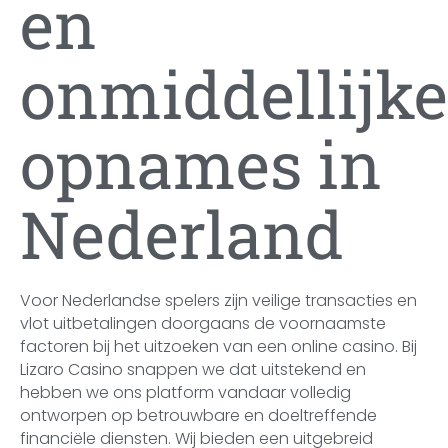
en
onmiddellijke
opnames in
Nederland
Voor Nederlandse spelers zijn veilige transacties en
vlot uitbetalingen doorgaans de voornaamste
factoren bij het uitzoeken van een online casino. Bij
Lizaro Casino snappen we dat uitstekend en
hebben we ons platform vandaar volledig
ontworpen op betrouwbare en doeltreffende
financiële diensten. Wij bieden een uitgebreid