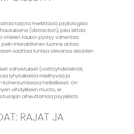
attaa tarjota merkittäviä psykologisia
autuksena (distraction), joka siirtää
ämä «mielen tauko» pystyy vähentää
i pelin interaktiivinen luonne antaa
n jäsen saattaa tuntea olevansa asioiden
set vahvistukset (voittoyhdistelmät,
aa lyhytaikaista mielihyvää ja
 kohentumisessa hetkellisesti. On
hyen viihdykkeen muoto, ei
dotusajan aiheuttamaa psyykkistä
AT: RAJAT JA