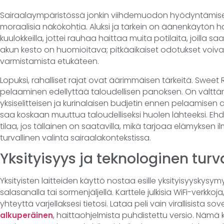
Sairaalaympäristössä jonkin viihdemuodon hyödyntämiseen li
moraalisia näkökohtia. Aluksi ja tärkein on äänenkäytön hallin
kuulokkeilla, jottei rauhaa haittaa muita potilaita, joilla s
akun kesto on huomioitava; pitkäaikaiset odotukset voiva
varmistamista etukäteen.
Lopuksi, rahalliset rajat ovat äärimmäisen tärkeitä. Sweet
pelaaminen edellyttää taloudellisen panoksen. On välttäm
yksiselitteisen ja kurinalaisen budjetin ennen pelaamisen 
saa koskaan muuttua taloudelliseksi huolen lähteeksi.
tilaa, jos tällainen on saatavilla, mikä tarjoaa elämyksen
turvallinen valinta sairaalakontekstissa.
Yksityisyys ja teknologinen turv
Yksityisten laitteiden käyttö nostaa esille yksityisyyskysymyk
salasanalla tai sormenjäljellä. Karttele julkisia WiFi-verkko
yhteyttä varjellaksesi tietosi. Lataa peli vain virallisista s
, haittaohjelmista puhdistettu versio. Nämä
alkuperäinen