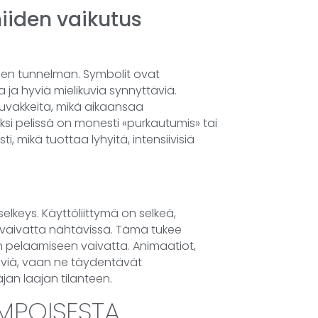
iiden vaikutus
sen tunnelman. Symbolit ovat
a ja hyviä mielikuvia synnyttäviä.
kuvakkeita, mikä aikaansaa
si pelissä on monesti «purkautumis» tai
, mikä tuottaa lyhyitä, intensiivisiä
selkeys. Käyttöliittymä on selkeä,
 vaivatta nähtävissä. Tämä tukee
ään pelaamiseen vaivatta. Animaatiot,
tseviä, vaan ne täydentävät
jän laajan tilanteen.
MPOISESTA