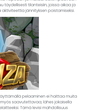
täydellisesti tilanteisiin, joissa aikaa ja
 aktiviteettia jännityksen poistamiseksi.
käyttämällä pelaaminen ei haittaa muita
 myös saavutettavaa; lähes jokaisella
laitteeksi. Tämä levisi mahdollisuus