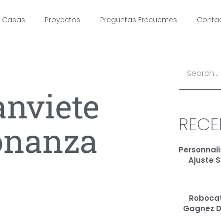
a Casas
Proyectos
Preguntas Frecuentes
Conta
anviete
RECE
onanza
Personnali
Ajuste 
Robocat
Gagnez D