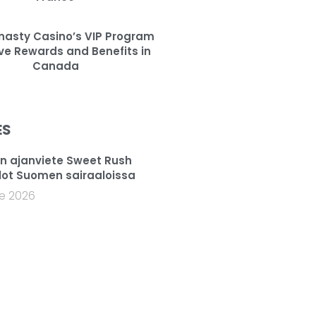
nasty Casino’s VIP Program
ive Rewards and Benefits in
Canada
ES
n ajanviete Sweet Rush
lot Suomen sairaaloissa
de 2026