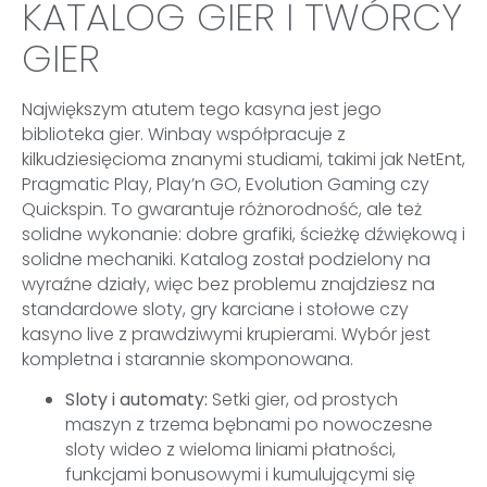
KATALOG GIER I TWÓRCY
GIER
Największym atutem tego kasyna jest jego
biblioteka gier. Winbay współpracuje z
kilkudziesięcioma znanymi studiami, takimi jak NetEnt,
Pragmatic Play, Play’n GO, Evolution Gaming czy
Quickspin. To gwarantuje różnorodność, ale też
solidne wykonanie: dobre grafiki, ścieżkę dźwiękową i
solidne mechaniki. Katalog został podzielony na
wyraźne działy, więc bez problemu znajdziesz na
standardowe sloty, gry karciane i stołowe czy
kasyno live z prawdziwymi krupierami. Wybór jest
kompletna i starannie skomponowana.
Sloty i automaty:
Setki gier, od prostych
maszyn z trzema bębnami po nowoczesne
sloty wideo z wieloma liniami płatności,
funkcjami bonusowymi i kumulującymi się