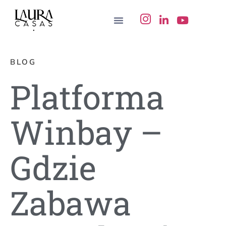
BLOG
Platforma
Winbay –
Gdzie
Zabawa