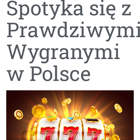
Spotyka się z
Prawdziwym
Wygranymi
w Polsce