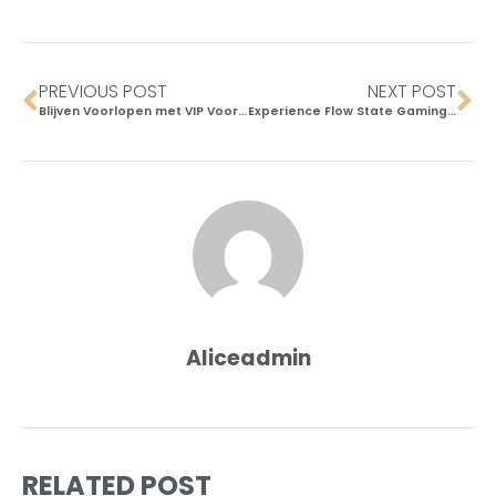
PREVIOUS POST
NEXT POST
Blijven Voorlopen met VIP Voordelen van Blazingwildz Casino in Nederland
Experience Flow State Gaming with Spaceman Game in UK
Aliceadmin
RELATED POST