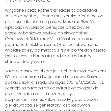
Wygodne i bezpieczne transakcje to podstawa
zaufania. Winbay Casino ma szeroką ofertę metod
płatności dla polskich graczy. Masz możliwość
wpłacać i wypłacać pieniądze przez zwykłe
przelewy bankowe, szybkie przelewy online
(Przelewy24, BLIK), karty Visa i Mastercard oraz
portmonetki elektroniczne. Okres oczekiwania na
wypłatę zależy od metody. Przy e-portfelach często
jest to kwestia kilkunastu godzin, co w branży
stanowi dobry wynik.
Każda transakcja objęta jest ochroną szyfrowaniem
SSL, które ochrania twoje dane finansowe. Kasyno
posiada licencji rządu Curaçao (8048/JAZ2020-13).
Licencja ta nakłada na operatora obowiązek do
przestrzegania zasad uczciwej gry i
bezpieczeństwa. Niezależne audyty dostawców
gier dowodzą, że generatory liczb losowych
działają prawidłowo. Platforma oferuje też