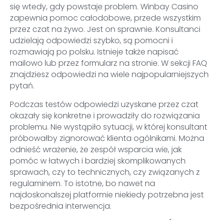
się wtedy, gdy powstaje problem. Winbay Casino
zapewnia pomoc całodobowe, przede wszystkim
przez czat na żywo. Jest on sprawnie. Konsultanci
udzielają odpowiedzi szybko, są pomocni i
rozmawiają po polsku. Istnieje także napisać
mailowo lub przez formularz na stronie. W sekcji FAQ
znajdziesz odpowiedzi na wiele najpopularniejszych
pytań.
Podczas testów odpowiedzi uzyskane przez czat
okazały się konkretne i prowadziły do rozwiązania
problemu. Nie wystąpiło sytuacji, w której konsultant
próbowałby zignorować klienta ogólnikami. Można
odnieść wrażenie, że zespół wsparcia wie, jak
pomóc w łatwych i bardziej skomplikowanych
sprawach, czy to technicznych, czy związanych z
regulaminem. To istotne, bo nawet na
najdoskonalszej platformie niekiedy potrzebna jest
bezpośrednia interwencja.