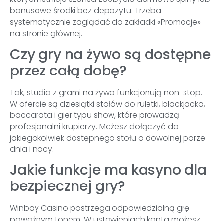
bonusowe środki bez depozytu. Trzeba
systematycznie zaglądać do zakładki «Promocje»
na stronie głównej.
Czy gry na żywo są dostępne
przez całą dobę?
Tak, studia z grami na żywo funkcjonują non-stop.
W ofercie są dziesiątki stołów do ruletki, blackjacka,
baccarata i gier typu show, które prowadzą
profesjonalni krupierzy. Możesz dołączyć do
jakiegokolwiek dostępnego stołu o dowolnej porze
dnia i nocy.
Jakie funkcje ma kasyno dla
bezpiecznej gry?
Winbay Casino postrzega odpowiedzialną grę
poważnym tonem. W ustawieniach konta możesz