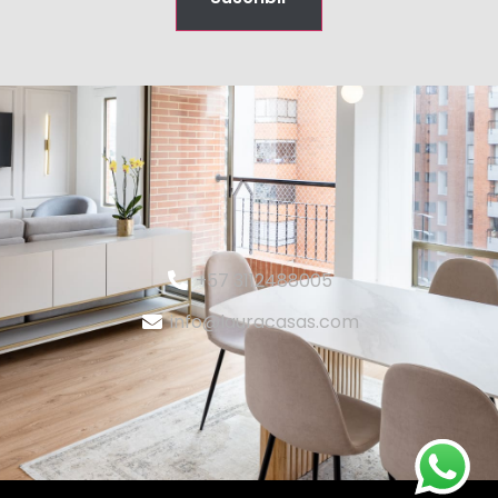
+57 3112488005
info@lauracasas.com