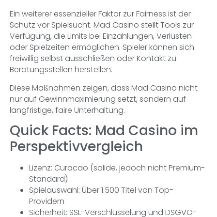
Ein weiterer essenzieller Faktor zur Fairness ist der
Schutz vor Spielsucht. Mad Casino stellt Tools zur
Verfügung, die Limits bei Einzahlungen, Verlusten
oder Spielzeiten ermöglichen. Spieler können sich
freiwillig selbst ausschließen oder Kontakt zu
Beratungsstellen herstellen.
Diese Maßnahmen zeigen, dass Mad Casino nicht
nur auf Gewinnmaximierung setzt, sondern auf
langfristige, faire Unterhaltung.
Quick Facts: Mad Casino im
Perspektivvergleich
Lizenz: Curacao (solide, jedoch nicht Premium-
Standard)
Spielauswahl: Über 1.500 Titel von Top-
Providern
Sicherheit: SSL-Verschlüsselung und DSGVO-