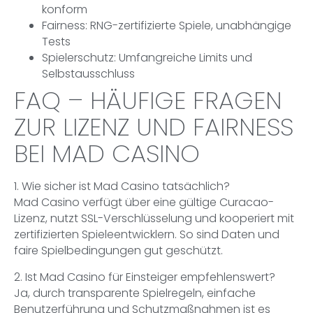
konform
Fairness: RNG-zertifizierte Spiele, unabhängige
Tests
Spielerschutz: Umfangreiche Limits und
Selbstausschluss
FAQ – HÄUFIGE FRAGEN
ZUR LIZENZ UND FAIRNESS
BEI MAD CASINO
1. Wie sicher ist Mad Casino tatsächlich?
Mad Casino verfügt über eine gültige Curacao-
Lizenz, nutzt SSL-Verschlüsselung und kooperiert mit
zertifizierten Spieleentwicklern. So sind Daten und
faire Spielbedingungen gut geschützt.
2. Ist Mad Casino für Einsteiger empfehlenswert?
Ja, durch transparente Spielregeln, einfache
Benutzerführung und Schutzmaßnahmen ist es