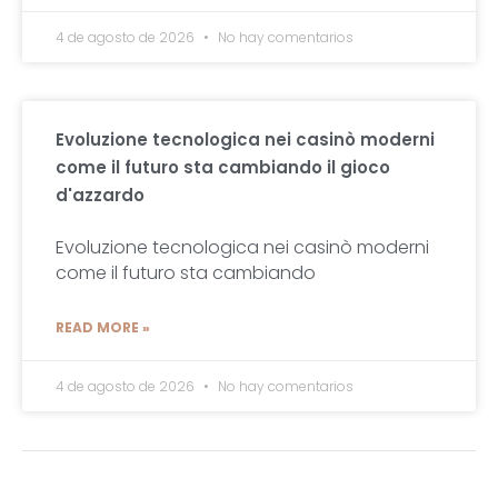
4 de agosto de 2026
No hay comentarios
Evoluzione tecnologica nei casinò moderni
come il futuro sta cambiando il gioco
d'azzardo
Evoluzione tecnologica nei casinò moderni
come il futuro sta cambiando
READ MORE »
4 de agosto de 2026
No hay comentarios