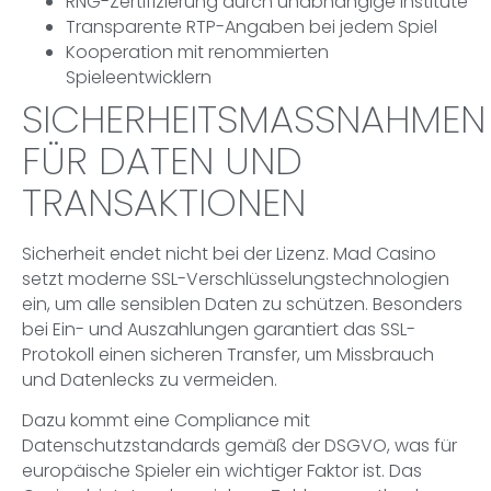
RNG-Zertifizierung durch unabhängige Institute
Transparente RTP-Angaben bei jedem Spiel
Kooperation mit renommierten
Spieleentwicklern
SICHERHEITSMASSNAHMEN F
ÜR DATEN UND T
RANSAKTIONEN
Sicherheit endet nicht bei der Lizenz. Mad Casino
setzt moderne SSL-Verschlüsselungstechnologien
ein, um alle sensiblen Daten zu schützen. Besonders
bei Ein- und Auszahlungen garantiert das SSL-
Protokoll einen sicheren Transfer, um Missbrauch
und Datenlecks zu vermeiden.
Dazu kommt eine Compliance mit
Datenschutzstandards gemäß der DSGVO, was für
europäische Spieler ein wichtiger Faktor ist. Das