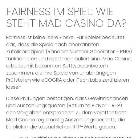
FAIRNESS IM SPIEL: WIE
STEHT MAD CASINO DA?
Fairness ist keine leere Floskel. Für Spieler bedeutet
das, dass die Spiele nach anerkannten
Zufallsprinzipien (Random Number Generator – RNG)
funktionieren und nicht manipuliert sind. Mad Casino
arbeitet mit bekannten Softwareanbietern
zusammen, die ihre Spiele von unabhängigen
Prüfstellen wie eCOGRA oder iTech Labs zertifizieren
lassen.
Diese Prüfungen bestätigen, dass Gewinnchancen
und Auszahlungsquoten (Return to Player – RTP)
den Vorgaben entsprechen. Zudem veröffentlicht
Mad Casino regelmäßig Auszahlungsberichte, die
Einblick in die tatsächlichen RTP-Werte geben.