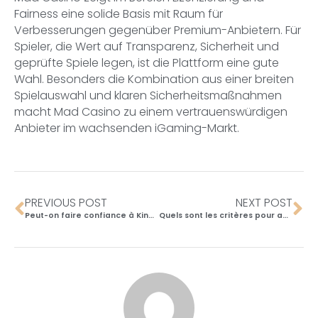
Fairness eine solide Basis mit Raum für
Verbesserungen gegenüber Premium-Anbietern. Für
Spieler, die Wert auf Transparenz, Sicherheit und
geprüfte Spiele legen, ist die Plattform eine gute
Wahl. Besonders die Kombination aus einer breiten
Spielauswahl und klaren Sicherheitsmaßnahmen
macht Mad Casino zu einem vertrauenswürdigen
Anbieter im wachsenden iGaming-Markt.
PREVIOUS POST
NEXT POST
Peut-on faire confiance à King Chance Casino pour le jeu responsable ?
Quels sont les critères pour accéder au programme VIP Spin Million Casino