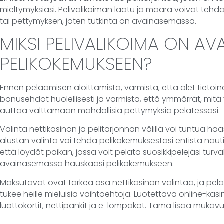
mieltymyksiäsi. Pelivalikoiman laatu ja määrä voivat te
tai pettymyksen, joten tutkinta on avainasemassa.
MIKSI PELIVALIKOIMA ON AV
PELIKOKEMUKSEEN?
Ennen pelaamisen aloittamista, varmista, että olet tietoi
bonusehdot huolellisesti ja varmista, että ymmärrät, mit
auttaa välttämään mahdollisia pettymyksiä pelatessasi.
Valinta nettikasinon ja pelitarjonnan välillä voi tuntua h
alustan valinta voi tehdä pelikokemuksestasi entistä na
että löydät paikan, jossa voit pelata suosikkipelejäsi turvall
avainasemassa hauskaasi pelikokemukseen.
Maksutavat ovat tärkeä osa nettikasinon valintaa, ja pela
tukee heille mieluisia vaihtoehtoja. Luotettava online-ka
luottokortit, nettipankit ja e-lompakot. Tämä lisää mukavu