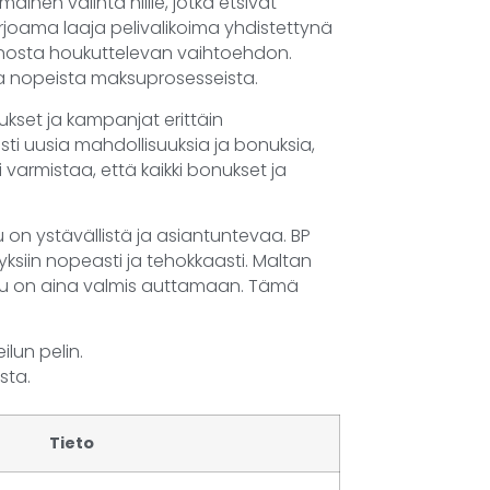
nen valinta niille, jotka etsivät
rjoama laaja pelivalikoima yhdistettynä
sinosta houkuttelevan vaihtoehdon.
ja nopeista maksuprosesseista.
ukset ja kampanjat erittäin
esti uusia mahdollisuuksia ja bonuksia,
 varmistaa, että kaikki bonukset ja
 on ystävällistä ja asiantuntevaa. BP
ksiin nopeasti ja tehokkaasti. Maltan
velu on aina valmis auttamaan. Tämä
ilun pelin.
sta.
Tieto