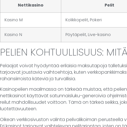
Nettikasino
Pelit
Kasino M
Kolikkopelit, Pokeri
Kasino N
Pöytäpelit, Live-kasino
PELIEN KOHTUULLISUUS: MIT
Pelaajat voivat hyödyntää erilaisia maksutapoja talletuksi
tarjoavat joustavia vaihtoehtoja, kuten verkkopankkimaks
rahansiirroista käteviä ja turvallisia.
Kasinopelien maailmassa on tärkeää muistaa, että pelien tu
nettikasinot käyttävät satunnaisluku-generoivia ohjelmist
reilut mahdollisuudet voittoon. Tämä on tärkeä seikka, jo
luotettavuuteen.
Oikean verkkosivuston valinta pelivalikoiman perusteella v
Eri kasinot tarjoavat vaihtelevaa pelitarjontaa, joten on t