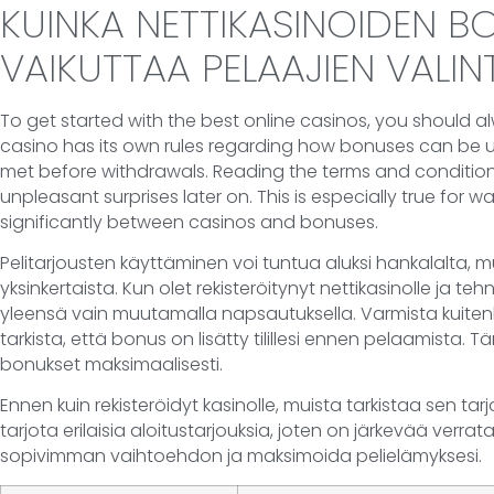
KUINKA NETTIKASINOIDEN B
VAIKUTTAA PELAAJIEN VALIN
To get started with the best online casinos, you should 
casino has its own rules regarding how bonuses can be
met before withdrawals. Reading the terms and condition
unpleasant surprises later on. This is especially true for 
significantly between casinos and bonuses.
Pelitarjousten käyttäminen voi tuntua aluksi hankalalta, m
yksinkertaista. Kun olet rekisteröitynyt nettikasinolle ja te
yleensä vain muutamalla napsautuksella. Varmista kuitenki
tarkista, että bonus on lisätty tilillesi ennen pelaamista.
bonukset maksimaalisesti.
Ennen kuin rekisteröidyt kasinolle, muista tarkistaa sen ta
tarjota erilaisia aloitustarjouksia, joten on järkevää verrata 
sopivimman vaihtoehdon ja maksimoida pelielämyksesi.