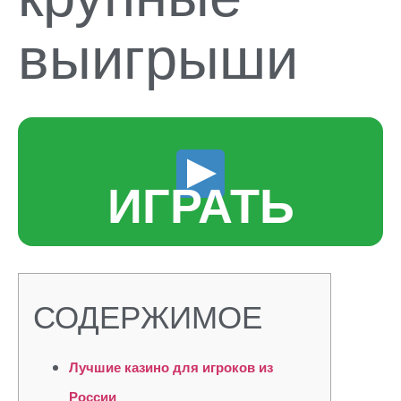
выигрыши
ИГРАТЬ
СОДЕРЖИМОЕ
Лучшие казино для игроков из
России