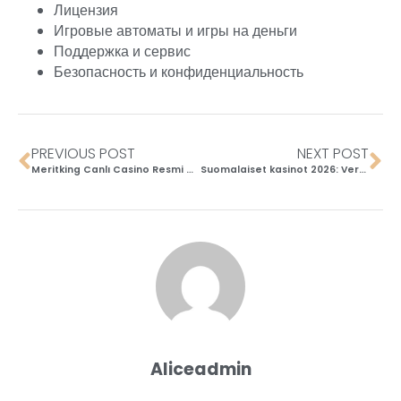
Лицензия
Игровые автоматы и игры на деньги
Поддержка и сервис
Безопасность и конфиденциальность
PREVIOUS POST
NEXT POST
Meritking Canlı Casino Resmi Giriş (2026)
Suomalaiset kasinot 2026: Verovapaat voitot ja bonustarjoukset
Aliceadmin