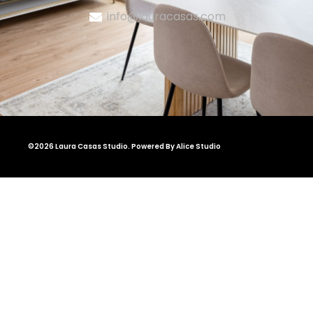
info@lauracasas.com
©2026 Laura Casas Studio. Powered By Alice Studio