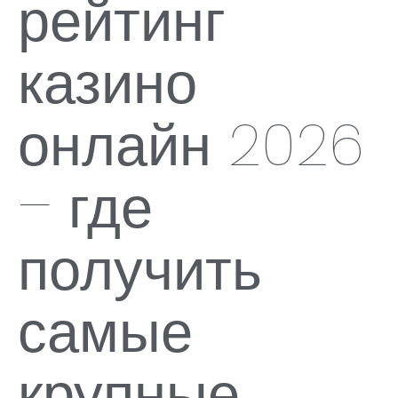
рейтинг
казино
онлайн 2026
– где
получить
самые
крупные