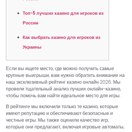
Топ-5 лучших казино для игроков из
России
Как выбрать казино для игроков из
Украины
Если вы ищете место, где можно получить самые
крупные выигрыши, вам нужно обратить внимание на
наш эксклюзивный рейтинг казино онлайн 2026. Мы
провели тщательный анализ лучших онлайн-казино,
чтобы помочь вам найти идеальное место для игры.
В рейтинге мы включили только те казино, которые
имеют репутацию и обеспечивают безопасные и
честные игры. Мы также оценили качество игр,
которые они предлагают, включая игровые автоматы,