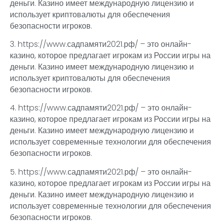
деньги. Казино имеет международную лицензию и
использует криптовалюты для обеспечения
безопасности игроков.
3. https://www.садпамяти2021.рф/ – это онлайн-
казино, которое предлагает игрокам из России игры на
деньги. Казино имеет международную лицензию и
использует криптовалюты для обеспечения
безопасности игроков.
4. https://www.садпамяти2021.рф/ – это онлайн-
казино, которое предлагает игрокам из России игры на
деньги. Казино имеет международную лицензию и
использует современные технологии для обеспечения
безопасности игроков.
5. https://www.садпамяти2021.рф/ – это онлайн-
казино, которое предлагает игрокам из России игры на
деньги. Казино имеет международную лицензию и
использует современные технологии для обеспечения
безопасности игроков.