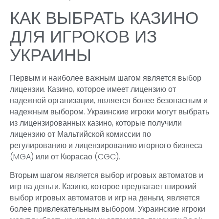
КАК ВЫБРАТЬ КАЗИНО
ДЛЯ ИГРОКОВ ИЗ
УКРАИНЫ
Первым и наиболее важным шагом является выбор
лицензии. Казино, которое имеет лицензию от
надежной организации, является более безопасным и
надежным выбором. Украинские игроки могут выбрать
из лицензированных казино, которые получили
лицензию от Мальтийской комиссии по
регулированию и лицензированию игорного бизнеса
(MGA) или от Кюрасао (CGC).
Вторым шагом является выбор игровых автоматов и
игр на деньги. Казино, которое предлагает широкий
выбор игровых автоматов и игр на деньги, является
более привлекательным выбором. Украинские игроки