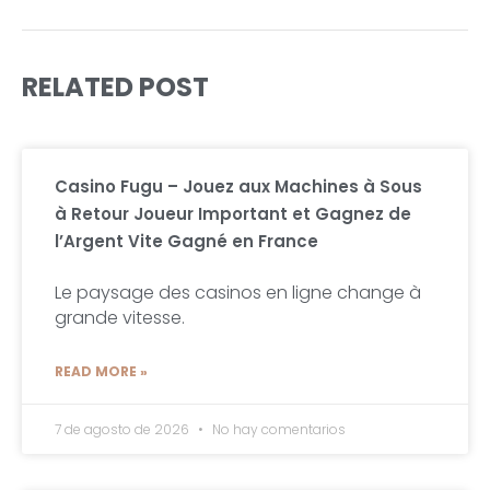
RELATED POST
Casino Fugu – Jouez aux Machines à Sous
à Retour Joueur Important et Gagnez de
l’Argent Vite Gagné en France
Le paysage des casinos en ligne change à
grande vitesse.
READ MORE »
7 de agosto de 2026
No hay comentarios