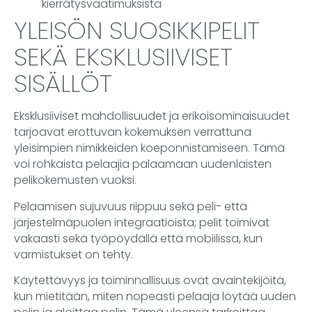
kierrätysvaatimuksista
YLEISÖN SUOSIKKIPELIT
SEKÄ EKSKLUSIIVISET
SISÄLLÖT
Eksklusiiviset mahdollisuudet ja erikoisominaisuudet
tarjoavat erottuvan kokemuksen verrattuna
yleisimpien nimikkeiden koeponnistamiseen. Tämä
voi rohkaista pelaajia palaamaan uudenlaisten
pelikokemusten vuoksi.
Pelaamisen sujuvuus riippuu sekä peli- että
järjestelmäpuolen integraatioista; pelit toimivat
vakaasti sekä työpöydällä että mobiilissa, kun
varmistukset on tehty.
Käytettävyys ja toiminnallisuus ovat avaintekijöitä,
kun mietitään, miten nopeasti pelaaja löytää uuden