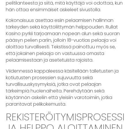
pelitilanteesta ja siitä, mitä käyttäjä voi odottaa, kun
hän ottaa ensimmäiset askeleet sivustolla.
Kokonaisuus asettaa esiin pelaamisen hallinnan
tärkeyden sekä käyttöliittymän helppouden. Rullat
Kasino pyrkii tarjoamaan nopean alun sekä suoran
pääsyn pelien pariin, jolloin 18-vuotias pelaaja voi
aloittaa turvallisesti. Tekstissä painottuu myös se,
että jokainen pelaaja on vastuussa omasta
pelaamisestaan ja asetetuista rajoista.
Viidennessä kappaleessa käsitellään talletusten ja
kotiutusten prosessien sujuvuutta sekä
turvallisuuskysymyksiä, jotka ovat pelaajan
tärkeimpiä huolenaiheita. Perehdytään sekä
käytännön askeliin että yleisiin varotoimiin, jotka
parantavat pelikokemusta.
REKISTERÖITYMISPROSESSI
JA HELPPO ALOITTAMINEN