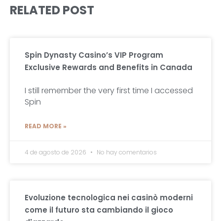
RELATED POST
Spin Dynasty Casino’s VIP Program
Exclusive Rewards and Benefits in Canada
I still remember the very first time I accessed
Spin
READ MORE »
4 de agosto de 2026
No hay comentarios
Evoluzione tecnologica nei casinò moderni
come il futuro sta cambiando il gioco