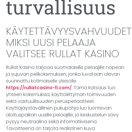
turvallisuus
KÄYTETTÄVYYSVAHVUUDET
MIKSI UUSI PELAAJA
VALITSEE RULLAT KASINO
Rullat Kasino tarjoaa suomalaisille pelaajille nopean
ja sujuvan pelikokemuksen, jonka luvataan olevan
suunnattu kotimaiselle yleisölle
. Tämä katsaus tuo
https://rullatcasino-fi.com/
yhteen kokemuksia, käyttöliittymän toimivuuden
sekä vastuullisuuden perusperiaatteet.
Käyttäjäystävällinen pukupohja luo luontevan
aloituspaikan uusille pelaajille, ja keskustelun sävy
pysyy neutraalina sekä informatiivisena.
Tavoitteena on tarjota realistinen kuva