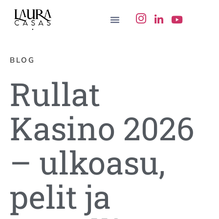
BLOG
Rullat
Kasino 2026
– ulkoasu,
pelit ja