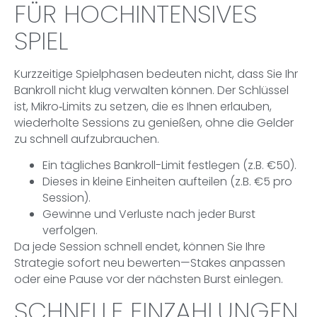
FÜR HOCHINTENSIVES
SPIEL
Kurzzeitige Spielphasen bedeuten nicht, dass Sie Ihr
Bankroll nicht klug verwalten können. Der Schlüssel
ist, Mikro‑Limits zu setzen, die es Ihnen erlauben,
wiederholte Sessions zu genießen, ohne die Gelder
zu schnell aufzubrauchen.
Ein tägliches Bankroll-Limit festlegen (z.B. €50).
Dieses in kleine Einheiten aufteilen (z.B. €5 pro
Session).
Gewinne und Verluste nach jeder Burst
verfolgen.
Da jede Session schnell endet, können Sie Ihre
Strategie sofort neu bewerten—Stakes anpassen
oder eine Pause vor der nächsten Burst einlegen.
SCHNELLE EINZAHLUNGEN