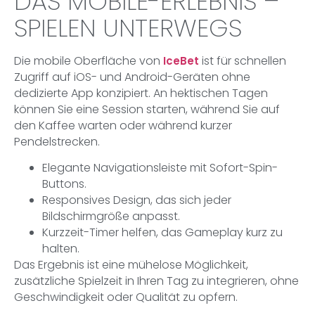
DAS MOBILE-ERLEBNIS –
SPIELEN UNTERWEGS
Die mobile Oberfläche von
ist für schnellen
IceBet
Zugriff auf iOS- und Android-Geräten ohne
dedizierte App konzipiert. An hektischen Tagen
können Sie eine Session starten, während Sie auf
den Kaffee warten oder während kurzer
Pendelstrecken.
Elegante Navigationsleiste mit Sofort-Spin-
Buttons.
Responsives Design, das sich jeder
Bildschirmgröße anpasst.
Kurzzeit-Timer helfen, das Gameplay kurz zu
halten.
Das Ergebnis ist eine mühelose Möglichkeit,
zusätzliche Spielzeit in Ihren Tag zu integrieren, ohne
Geschwindigkeit oder Qualität zu opfern.