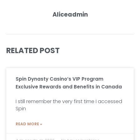
Aliceadmin
RELATED POST
Spin Dynasty Casino’s VIP Program
Exclusive Rewards and Benefits in Canada
I still remember the very first time I accessed
Spin
READ MORE »