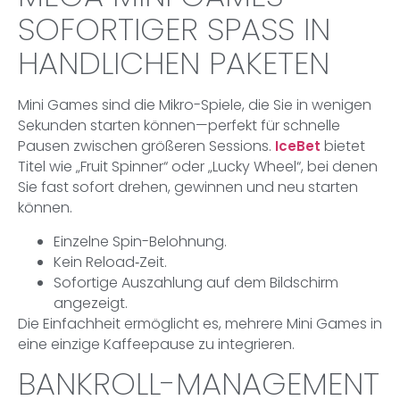
SOFORTIGER SPASS IN H
ANDLICHEN PAKETEN
Mini Games sind die Mikro-Spiele, die Sie in wenigen
Sekunden starten können—perfekt für schnelle
Pausen zwischen größeren Sessions.
bietet
IceBet
Titel wie „Fruit Spinner“ oder „Lucky Wheel“, bei denen
Sie fast sofort drehen, gewinnen und neu starten
können.
Einzelne Spin-Belohnung.
Kein Reload‑Zeit.
Sofortige Auszahlung auf dem Bildschirm
angezeigt.
Die Einfachheit ermöglicht es, mehrere Mini Games in
eine einzige Kaffeepause zu integrieren.
BANKROLL-MANAGEMENT