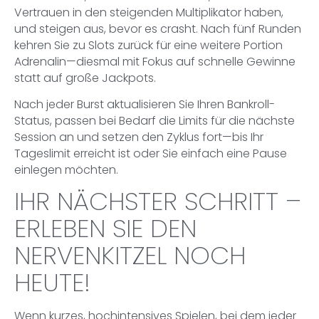
Vertrauen in den steigenden Multiplikator haben,
und steigen aus, bevor es crasht. Nach fünf Runden
kehren Sie zu Slots zurück für eine weitere Portion
Adrenalin—diesmal mit Fokus auf schnelle Gewinne
statt auf große Jackpots.
Nach jeder Burst aktualisieren Sie Ihren Bankroll-
Status, passen bei Bedarf die Limits für die nächste
Session an und setzen den Zyklus fort—bis Ihr
Tageslimit erreicht ist oder Sie einfach eine Pause
einlegen möchten.
IHR NÄCHSTER SCHRITT –
ERLEBEN SIE DEN
NERVENKITZEL NOCH
HEUTE!
Wenn kurzes, hochintensives Spielen, bei dem jeder