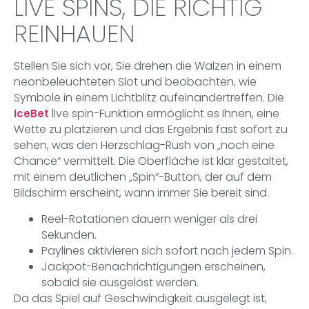
LIVE SPINS, DIE RICHTIG
REINHAUEN
Stellen Sie sich vor, Sie drehen die Walzen in einem
neonbeleuchteten Slot und beobachten, wie
Symbole in einem Lichtblitz aufeinandertreffen. Die
live spin-Funktion ermöglicht es Ihnen, eine
IceBet
Wette zu platzieren und das Ergebnis fast sofort zu
sehen, was den Herzschlag-Rush von „noch eine
Chance“ vermittelt. Die Oberfläche ist klar gestaltet,
mit einem deutlichen „Spin“-Button, der auf dem
Bildschirm erscheint, wann immer Sie bereit sind.
Reel-Rotationen dauern weniger als drei
Sekunden.
Paylines aktivieren sich sofort nach jedem Spin.
Jackpot-Benachrichtigungen erscheinen,
sobald sie ausgelöst werden.
Da das Spiel auf Geschwindigkeit ausgelegt ist,