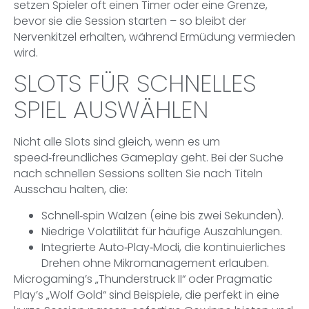
setzen Spieler oft einen Timer oder eine Grenze,
bevor sie die Session starten – so bleibt der
Nervenkitzel erhalten, während Ermüdung vermieden
wird.
SLOTS FÜR SCHNELLES
SPIEL AUSWÄHLEN
Nicht alle Slots sind gleich, wenn es um
speed‑freundliches Gameplay geht. Bei der Suche
nach schnellen Sessions sollten Sie nach Titeln
Ausschau halten, die:
Schnell‑spin Walzen (eine bis zwei Sekunden).
Niedrige Volatilität für häufige Auszahlungen.
Integrierte Auto‑Play‑Modi, die kontinuierliches
Drehen ohne Mikromanagement erlauben.
Microgaming’s „Thunderstruck II“ oder Pragmatic
Play’s „Wolf Gold“ sind Beispiele, die perfekt in eine