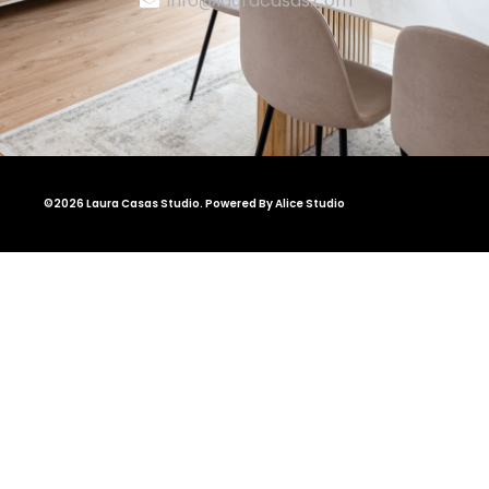
info@lauracasas.com
©2026 Laura Casas Studio. Powered By Alice Studio