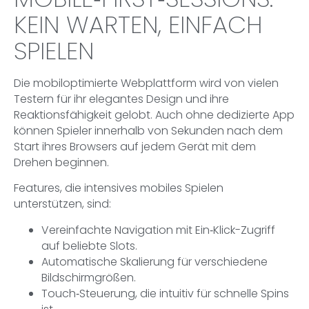
KEIN WARTEN, EINFACH
SPIELEN
Die mobiloptimierte Webplattform wird von vielen
Testern für ihr elegantes Design und ihre
Reaktionsfähigkeit gelobt. Auch ohne dedizierte App
können Spieler innerhalb von Sekunden nach dem
Start ihres Browsers auf jedem Gerät mit dem
Drehen beginnen.
Features, die intensives mobiles Spielen
unterstützen, sind:
Vereinfachte Navigation mit Ein‑Klick-Zugriff
auf beliebte Slots.
Automatische Skalierung für verschiedene
Bildschirmgrößen.
Touch‑Steuerung, die intuitiv für schnelle Spins