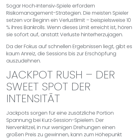
Sogar Hoch‑Intensiv‑Spiele erfordern
Risikomanagement-Strategien. Die meisten Spieler
setzen vor Beginn ein Verlustlimit – beispielsweise 10
% ihres Bankrolls. Wenn dieses Limit erreicht ist, hören
sie sofort auf, anstatt Verluste hinterherzujagen.
Da der Fokus auf schnellen Ergebnissen liegt, gibt es
kaum Anreiz, die Sessions bis zur Erschöpfung
auszudehnen.
JACKPOT RUSH – DER
SWEET SPOT DER
INTENSITÄT
Jackpots sorgen für eine zusätzliche Portion
Spannung bei Kurz‑Session-Spielern. Der
Nervenkitzel, in nur wenigen Drehungen einen
großen Preis zu gewinnen, kann zum Höhepunkt