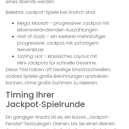
eines Abends werden.
Beliebte Jackpot-Spiele bei Snatch sind:
Mega Moolah
– progressiver Jackpot mit
lebensverändernden Auszahlungen.
Hall of Gods
– ein weiterer mehrstufiger
progressiver Jackpot mit sofortigem
Nervenkitzel.
Sizzling Hot
– klassisches Layout mit
Mini‑Jackpots für schnelle Gewinne.
Diese Titel haben oft niedrige Einsatzschwellen,
sodass Spieler große Belohnungen anstreben
können, ohne große Summen zu riskieren.
Timing Ihrer
Jackpot‑Spielrunde
Ein gängiger Ansatz ist es, ein kurzes „Jackpot-
Fenster“ festzulegen: Drehen, bis Sie einen kleinen