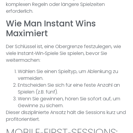
komplexen Regeln oder längere Spielzeiten
erforderlich.
Wie Man Instant Wins
Maximiert
Der Schlüssel ist, eine Obergrenze festzulegen, wie
viele Instant‑Win‑Spiele Sie spielen, bevor Sie
weitermachen:
Wählen Sie einen Spieltyp, um Ablenkung zu
vermeiden.
Entscheiden Sie sich für eine feste Anzahl an
Spielen (z.B. fünf).
Wenn Sie gewinnen, hören Sie sofort auf, um
Gewinne zu sichern.
Dieser disziplinierte Ansatz hält die Sessions kurz und
profitorientiert.
MOBILE‑FIRST‑SESSIONS: