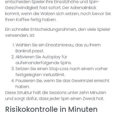
entscheiden Spieler ihre Einsatzhöhe und Spin-
Geschwindigkeit fast sofort. Der Adrenalinkick
kommt, wenn die Walzen sich setzen, noch bevor Sie
Ihren Kaffee fertig haben.
Ein schneller Entscheidungsrahmen, den viele Spieler
verwenden, ist:
Wählen Sie ein Einsatzniveau, das zu Ihrem
Bankroll passt.
Aktivieren Sie Autoplay für
aufeinanderfolgende Spins.
Setzen Sie einen Stop‑Loss nach einem vorher
festgelegten Verlustlimit.
Pausieren Sie, wenn Sie das Gewinnziel erreicht
haben.
Diese Struktur hält die Sessions unter zehn Minuten
und sorgt dafür, dass jeder Spin einen Zweck hat.
Risiko­kontrolle in Minuten