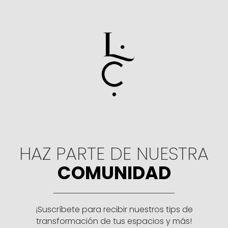
HAZ PARTE DE NUESTRA
COMUNIDAD
¡Suscríbete para recibir nuestros tips de
transformación de tus espacios y más!