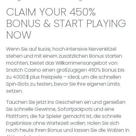
CLAIM YOUR 450%
BONUS & START PLAYING
NOW
Wenn Sie auf kurze, hoch‑intensive Nervenkitzel
stehen und mit einem zusätzlichen Bonus starten
möchten, bietet das Willkommensangebot von
Snatch Casino einen großzügigen 450% Bonus bis
zu 4 000 $ plus Freispiele – ideal, um die schnellen
Spin‑Slots zu testen, bevor Sie Ihre eigenen Limits
setzen.
Tauchen Sie jetzt ins Geschehen ein und genießen
Sie schnelle Gewinne, Sofortjackpots und eine
Plattform, die für Spieler gemacht ist, die schnelle
Ergebnisse ohne Wartezeit wollen. Holen Sie sich
noch heute Ihren Bonus und lassen Sie die Walzen in