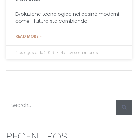
Evoluzione tecnologica nei casinò moderni
come il futuro sta cambiando
READ MORE »
4 de agosto de 2026
No hay comentarios
RECENT POST