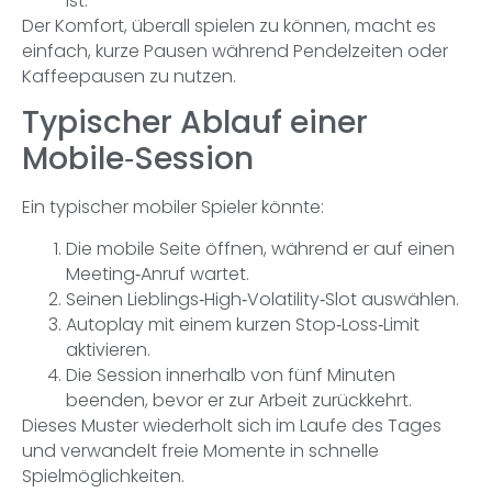
ist.
Der Komfort, überall spielen zu können, macht es
einfach, kurze Pausen während Pendelzeiten oder
Kaffeepausen zu nutzen.
Typischer Ablauf einer
Mobile‑Session
Ein typischer mobiler Spieler könnte:
Die mobile Seite öffnen, während er auf einen
Meeting‑Anruf wartet.
Seinen Lieblings‑High‑Volatility‑Slot auswählen.
Autoplay mit einem kurzen Stop‑Loss‑Limit
aktivieren.
Die Session innerhalb von fünf Minuten
beenden, bevor er zur Arbeit zurückkehrt.
Dieses Muster wiederholt sich im Laufe des Tages
und verwandelt freie Momente in schnelle
Spielmöglichkeiten.