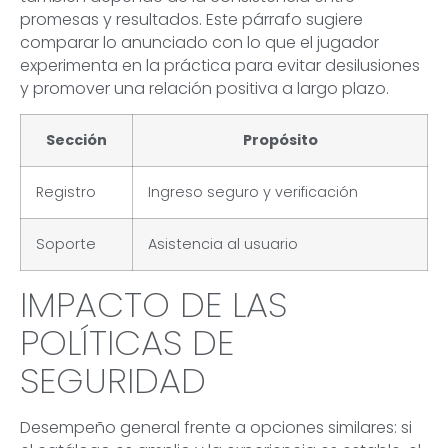
promesas y resultados. Este párrafo sugiere
comparar lo anunciado con lo que el jugador
experimenta en la práctica para evitar desilusiones
y promover una relación positiva a largo plazo.
Sección
Propósito
Registro
Ingreso seguro y verificación
Soporte
Asistencia al usuario
IMPACTO DE LAS
POLÍTICAS DE
SEGURIDAD
Desempeño general frente a opciones similares: si