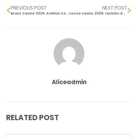
PREVIOUS POST
NEXT POST
Bruno Casino 2026: Análisis Completo de la Marca
cocoa casino 2026: revisión de reputación basada en reseñas
Aliceadmin
RELATED POST