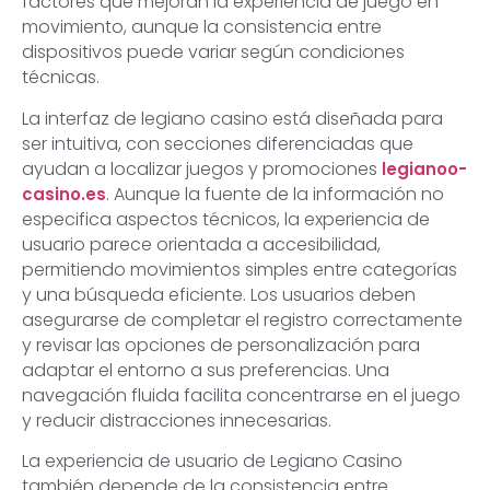
factores que mejoran la experiencia de juego en
movimiento, aunque la consistencia entre
dispositivos puede variar según condiciones
técnicas.
La interfaz de legiano casino está diseñada para
ser intuitiva, con secciones diferenciadas que
ayudan a localizar juegos y promociones
legianoo-
. Aunque la fuente de la información no
casino.es
especifica aspectos técnicos, la experiencia de
usuario parece orientada a accesibilidad,
permitiendo movimientos simples entre categorías
y una búsqueda eficiente. Los usuarios deben
asegurarse de completar el registro correctamente
y revisar las opciones de personalización para
adaptar el entorno a sus preferencias. Una
navegación fluida facilita concentrarse en el juego
y reducir distracciones innecesarias.
La experiencia de usuario de Legiano Casino
también depende de la consistencia entre