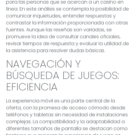
para las personas que se acercan a un casino en
línea. En este análisis se contempla la posibilidad de
comunicar inquietudes, entender respuestas y
contrastar la información proporcionada con otras
fuentes. Aunque las reseñas son variadas, se
promueve la idea de consultar canales oficiales,
revisar tiempos de respuesta y evaluar la utilidad de
la asistencia para resolver dudas básicas.
NAVEGACIÓN Y
BÚSQUEDA DE JUEGOS:
EFICIENCIA
La experiencia móvil es una parte central de la
oferta, con la promesa de acceso cómodo desde
teléfonos y tabletas sin necesidad de instalaciones
complejas. La compatibilidad y la adaptabilidad a
diferentes tamaños de pantalla se destacan como