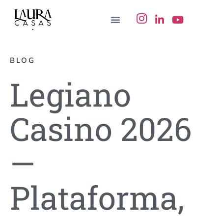
BLOG
Legiano
Casino 2026
—
Plataforma,