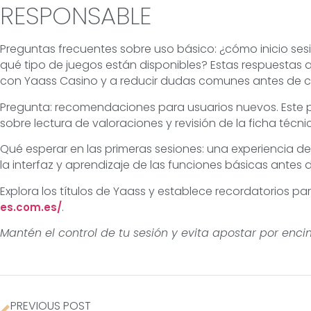
RESPONSABLE
Preguntas frecuentes sobre uso básico: ¿cómo inicio sesi
qué tipo de juegos están disponibles? Estas respuestas a
con Yaass Casino y a reducir dudas comunes antes de
Pregunta: recomendaciones para usuarios nuevos. Este p
sobre lectura de valoraciones y revisión de la ficha técni
Qué esperar en las primeras sesiones: una experiencia de e
la interfaz y aprendizaje de las funciones básicas antes d
Explora los títulos de Yaass y establece recordatorios p
.
es.com.es/
Mantén el control de tu sesión y evita apostar por enci
PREVIOUS POST