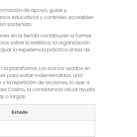
formación de apoyo, guías y
rsos educativos y controles accesibles
ión sostenida.
genes en la tienda contribuyen a formar
ios sobre la estética, la organización
cipar la experiencia práctica antes de
en la plataforma. Los iconos usados en
tes para evitar malentendidos. Una
y la repetición de acciones, lo que a
aass Casino, la consistencia visual ayuda
s o largas.
Estado