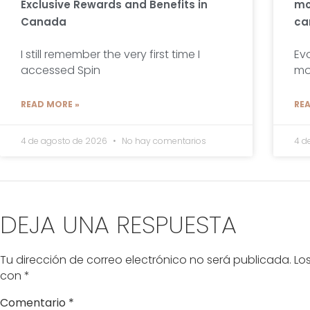
Exclusive Rewards and Benefits in
mo
Canada
ca
I still remember the very first time I
Ev
accessed Spin
mo
READ MORE »
RE
4 de agosto de 2026
No hay comentarios
4 d
DEJA UNA RESPUESTA
Tu dirección de correo electrónico no será publicada.
Lo
con
*
Comentario
*