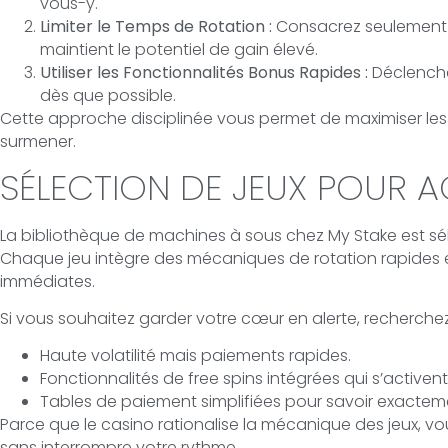
vous-y.
Limiter le Temps de Rotation :
Consacrez seulement 
maintient le potentiel de gain élevé.
Utiliser les Fonctionnalités Bonus Rapides :
Déclenchez
dès que possible.
Cette approche disciplinée vous permet de maximiser les
surmener.
SÉLECTION DE JEUX POUR A
La bibliothèque de machines à sous chez My Stake est séle
Chaque jeu intègre des mécaniques de rotation rapides
immédiates.
Si vous souhaitez garder votre cœur en alerte, recherchez 
Haute volatilité mais paiements rapides.
Fonctionnalités de free spins intégrées qui s’activent
Tables de paiement simplifiées pour savoir exacte
Parce que le casino rationalise la mécanique des jeux, vou
sans interrompre votre rythme.