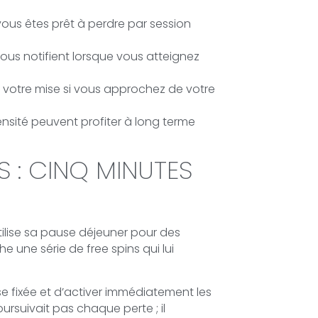
us êtes prêt à perdre par session
 vous notifient lorsque vous atteignez
e votre mise si vous approchez de votre
nsité peuvent profiter à long terme
S : CINQ MINUTES
tilise sa pause déjeuner pour des
e une série de free spins qui lui
ise fixée et d’activer immédiatement les
ursuivait pas chaque perte ; il