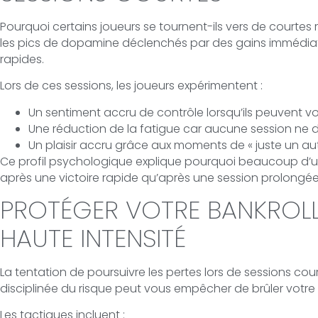
Pourquoi certains joueurs se tournent-ils vers de courtes 
les pics de dopamine déclenchés par des gains immédiat
rapides.
Lors de ces sessions, les joueurs expérimentent :
Un sentiment accru de contrôle lorsqu’ils peuvent vo
Une réduction de la fatigue car aucune session ne
Un plaisir accru grâce aux moments de « juste un autre
Ce profil psychologique explique pourquoi beaucoup d’util
après une victoire rapide qu’après une session prolongée
PROTÉGER VOTRE BANKROLL
HAUTE INTENSITÉ
La tentation de poursuivre les pertes lors de sessions cour
disciplinée du risque peut vous empêcher de brûler votre
Les tactiques incluent :