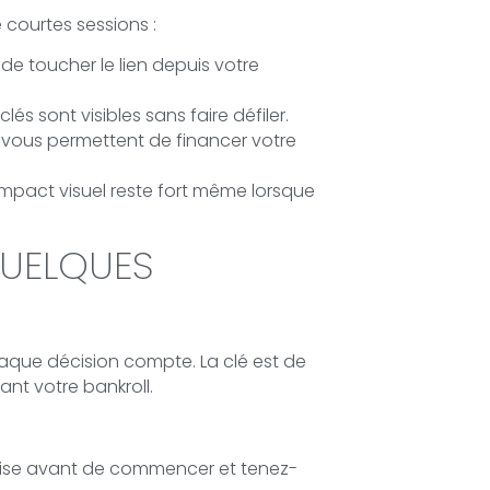
 courtes sessions :
de toucher le lien depuis votre
lés sont visibles sans faire défiler.
 vous permettent de financer votre
’impact visuel reste fort même lorsque
QUELQUES
aque décision compte. La clé est de
nt votre bankroll.
ise avant de commencer et tenez-