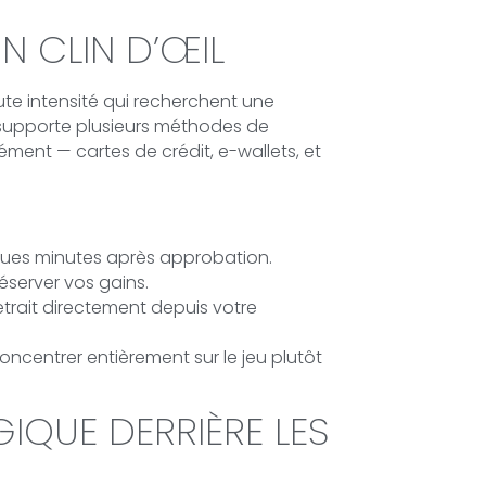
UN CLIN D’ŒIL
aute intensité qui recherchent une
e supporte plusieurs méthodes de
ent — cartes de crédit, e-wallets, et
ques minutes après approbation.
éserver vos gains.
rait directement depuis votre
ncentrer entièrement sur le jeu plutôt
IQUE DERRIÈRE LES