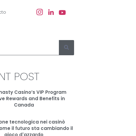
cto
NT POST
nasty Casino’s VIP Program
ive Rewards and Benefits in
Canada
ione tecnologica nei casinò
ome il futuro sta cambiando il
gioco d'azzardo