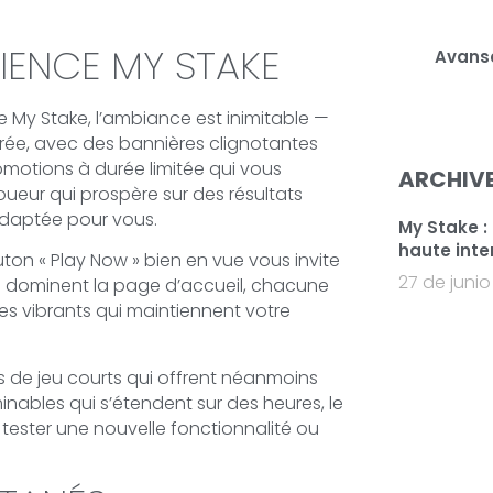
RIENCE MY STAKE
Avanse
e My Stake, l’ambiance est inimitable —
rée, avec des bannières clignotantes
motions à durée limitée qui vous
ARCHIV
oueur qui prospère sur des résultats
adaptée pour vous.
My Stake :
haute inte
uton « Play Now » bien en vue vous invite
27 de juni
s dominent la page d’accueil, chacune
s vibrants qui maintiennent votre
ts de jeu courts qui offrent néanmoins
inables qui s’étendent sur des heures, le
tester une nouvelle fonctionnalité ou