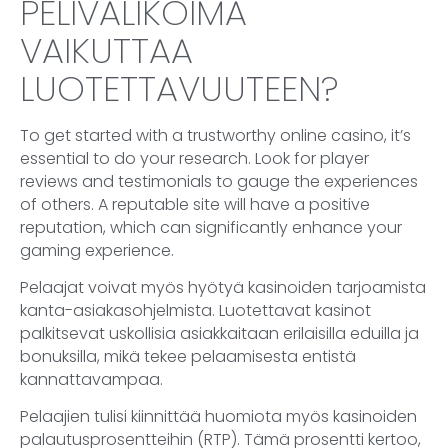
PELIVALIKOIMA
VAIKUTTAA
LUOTETTAVUUTEEN?
To get started with a trustworthy online casino, it’s
essential to do your research. Look for player
reviews and testimonials to gauge the experiences
of others. A reputable site will have a positive
reputation, which can significantly enhance your
gaming experience.
Pelaajat voivat myös hyötyä kasinoiden tarjoamista
kanta-asiakasohjelmista. Luotettavat kasinot
palkitsevat uskollisia asiakkaitaan erilaisilla eduilla ja
bonuksilla, mikä tekee pelaamisesta entistä
kannattavampaa.
Pelaajien tulisi kiinnittää huomiota myös kasinoiden
palautusprosentteihin (RTP). Tämä prosentti kertoo,