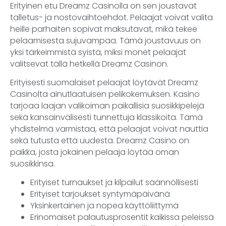
Erityinen etu Dreamz Casinolla on sen joustavat
talletus- ja nostovaihtoehdot. Pelaajat voivat valita
heille parhaiten sopivat maksutavat, mikä tekee
pelaamisesta sujuvampaa. Tämä joustavuus on
yksi tärkeimmistä syistä, miksi monet pelaajat
valitsevat tällä hetkellä Dreamz Casinon.
Erityisesti suomalaiset pelaajat löytävät Dreamz
Casinolta ainutlaatuisen pelikokemuksen. Kasino
tarjoaa laajan valikoiman paikallisia suosikkipelejä
sekä kansainvälisesti tunnettuja klassikoita. Tämä
yhdistelmä varmistaa, että pelaajat voivat nauttia
sekä tutusta että uudesta. Dreamz Casino on
paikka, josta jokainen pelaaja löytää oman
suosikkinsa.
Erityiset turnaukset ja kilpailut säännöllisesti
Erityiset tarjoukset syntymäpäivänä
Yksinkertainen ja nopea käyttöliittymä
Erinomaiset palautusprosentit kaikissa peleissä