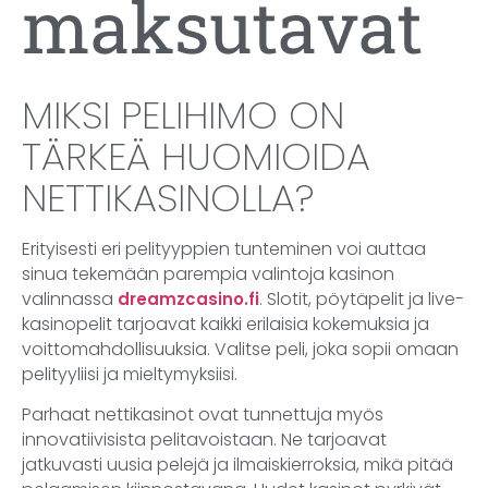
maksutavat
MIKSI PELIHIMO ON
TÄRKEÄ HUOMIOIDA
NETTIKASINOLLA?
Erityisesti eri pelityyppien tunteminen voi auttaa
sinua tekemään parempia valintoja kasinon
valinnassa
. Slotit, pöytäpelit ja live-
dreamzcasino.fi
kasinopelit tarjoavat kaikki erilaisia kokemuksia ja
voittomahdollisuuksia. Valitse peli, joka sopii omaan
pelityyliisi ja mieltymyksiisi.
Parhaat nettikasinot ovat tunnettuja myös
innovatiivisista pelitavoistaan. Ne tarjoavat
jatkuvasti uusia pelejä ja ilmaiskierroksia, mikä pitää