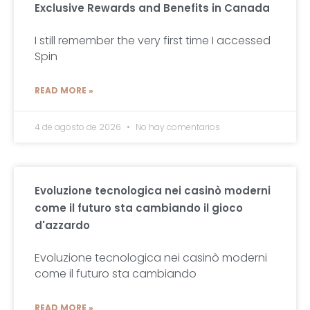
Exclusive Rewards and Benefits in Canada
I still remember the very first time I accessed
Spin
READ MORE »
4 de agosto de 2026
No hay comentarios
Evoluzione tecnologica nei casinò moderni
come il futuro sta cambiando il gioco
d'azzardo
Evoluzione tecnologica nei casinò moderni
come il futuro sta cambiando
READ MORE »