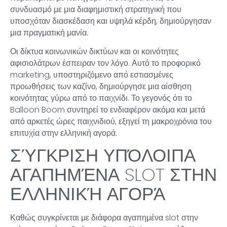
συνδυασμό με μια διαφημιστική στρατηγική που
υποσχόταν διασκέδαση και υψηλά κέρδη, δημιούργησαν
μια πραγματική μανία.
Οι δίκτυα κοινωνικών δικτύων και οι κοινότητες
αφισιολάτρων έσπειραν τον λόγο. Αυτό το προφορικό
marketing, υποστηριζόμενο από εστιασμένες
προωθήσεις των καζίνο, δημιούργησε μια αίσθηση
κοινότητας γύρω από το παιχνίδι. Το γεγονός ότι το
Balloon Boom συντηρεί το ενδιαφέρον ακόμα και μετά
από αρκετές ώρες παιχνιδιού, εξηγεί τη μακροχρόνια του
επιτυχία στην ελληνική αγορά.
ΣΎΓΚΡΙΣΗ ΥΠΌΛΟΙΠΑ
ΑΓΑΠΗΜΈΝΑ SLOT ΣΤΗΝ
ΕΛΛΗΝΙΚΉ ΑΓΟΡΆ
Καθώς συγκρίνεται με διάφορα αγαπημένα slot στην