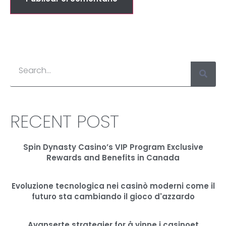
RECENT POST
Spin Dynasty Casino’s VIP Program Exclusive
Rewards and Benefits in Canada
Evoluzione tecnologica nei casinò moderni come il
futuro sta cambiando il gioco d'azzardo
Avanserte strategier for å vinne i casinoet