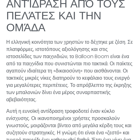
ΑΝΤΊΔΡΑΣΗ ΑΠΌ ΤΟΥΣ
ΠΕΛΆΤΕΣ ΚΑΙ ΤΗΝ
ΟΜΆΔΑ
Η ελληνική κοινότητα των χρηστών το δέχτηκε με ζέση. Σε
πλατφόρμες, ιστοτόπους αξιολόγησης και στις
ιστοσελίδες των παιχνιδιών, το Balloon Boom είναι ένα
από τα παιχνίδια που συνιστώνται πιο τακτικά. Οι παίκτες
αγαπούν ιδιαίτερα τη «δικαιοσύνη» που αισθάνονται. Οι
τακτικές μικρές νίκες διατηρούν το κεφάλαιο τους ενεργό
για μεγαλύτερες περιπέτειες. Το απρόβλεπτο της έκρηξης
των μπαλονιών δίνει ένα μέρος συναρπαστικής
αβεβαιότητας.
Αυτή η ευνοϊκή αντίδραση τροφοδοτεί έναν κύκλο
ενίσχυσης. Οι ικανοποιημένοι χρήστες προσκαλούν
γνωστούς, μοιράζονται βίντεο από μεγάλα κέρδη τους και
συζητούν στρατηγικές. Η γνώμη ότι είναι ένα «ζεστό» και
τυχερό παιχνίδι έχει καθιερωθεί βαθιά. Έτσι έχει γίνει ένα