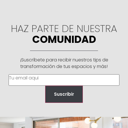
HAZ PARTE DE NUESTRA
COMUNIDAD
¡Suscríbete para recibir nuestros tips de
transformación de tus espacios y más!