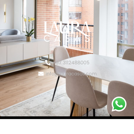
+57 3112488005
info@lauracasas.com
©2026 Laura Casas Studio. Powered By Alice Studio