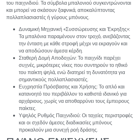
του παιχνιδιού. Τα σύμβολα μπαλονιού συγκεντρώνονται
και μπορεί να σκάσουν ξαφνικά, αποκαλύπτοντας
πολλαπλασιαστές ή γύρους μπόνους.
Δυναμική Μηχανική «Συσσώρευσης και Έκρηξης»:
Τα μπαλόνια παραμένουν στον τροχό, ανεβάζοντας
την ένταση με κάθε στροφή μέχρι να εκραγούν και
να αποδώσουν άμεσα κέρδη.
Σταθερή Δομή Αποδοχών:
Το παιχνίδι παρέχει
συχνές, μικρότερες νίκες που συντηρούν το ηθικό
του παίκτη ψηλά, ενώ διατηρεί τη δυνατότητα για
σημαντικούς πολλαπλασιαστές.
Ευχρηστία Πρόσβασης και Χρήσης:
Το απλό και
κατανοητό του περιβάλλον το καθιστά ιδανικό για
αρχάριους, χωρίς να αποθαρρύνει τους έμπειρους
παίκτες.
Υψηλός Ρυθμός Παιχνιδιού:
Οι ταχείες περιστροφές
και οι σχεδόν άμεσες διαδικασίες μπόνους
προκαλούν μια συνεχή ροή δράσης.