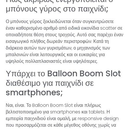
μπόνους γύρος στο παιχνίδι;
Ο μπόνους γύρος ξεκλειδώνεται όταν συγκεντρώσετε
έναν καθορισμένο αριθμό από ειδικά εικονίδια scatter σε
οποιαδήποτε θέση στους τροχούς. Αυτό σας παρέχει έναν
εισαγωγικό πλήθος δωρεάν περιστροφών. Κατά τη
διάρκεια αυτών των γυρισμάτων, ο μηχανισμός των
μπαλονιών είναι λειτουργικός και οι ευκαιρίες για
υψηλούς πολλαπλασιαστές είναι υψηλότερες.
Υπάρχει το Balloon Boom Slot
διαθέσιμο για παιχνίδι σε
smartphones;
Ναι, είναι. Το Balloon Boom Slot είναι πλήρως
βελτιστοποιημένο για smartphones και tablets. Η
εμπειρία παιχνιδιού είναι ομαλή, με responsive design
που προσαρμόζεται σε κάθε μέγεθος οθόνης χωρίς να