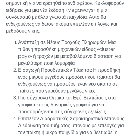
σημαντική για να κρατηθεί το ενδιαφέρον. Κυκλοφορούν
ειδήσεις για μια νέα έκδοση «Megaways» ή μια
συνδυασμό με άλλα γνωστά παιχνίδια. Αυτό θα
ενδεχομένως να δώσει ακόμα επιπλέον επιλογές και
μεθόδους νίκης.
Ανάπτυξη σε Νέους Τροχούς Πληρωμών:
Μια
πιθανή προσθήκη μηχανικών είδους «cluster
pays» ή τροχών με μεταβαλλόμενο διάσταση για
μεγαλύτερη ποικιλομορφία.
Εισαγωγή Προοδευτικών Τζακποτ:
Η προσθήκη
ενός μικρού μεγέθους προοδευτικού τζακποτ θα
ενδεχομένως να προσφέρει έναν νέο σκοπό σε
παίκτες που γυρεύουν μεγάλες νίκες.
Πιο σύγχρονα Οπτικά και Εφέ:
Βελτιώσεις στα
γραφικά και τις δυναμικές γραφικά για να
προσαρμόζονται στις σύγχρονες εξελίξεις.
Επιπλέον Διαδραστικές Χαρακτηριστικά Μπόνους:
Διεύρυνση του τμήματος μπόνους με επιλογές για
τον παίκτη ή μικρά παιχνίδια για να βελτιωθεί η