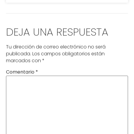
DEJA UNA RESPUESTA
Tu dirección de correo electrónico no será
publicada.
Los campos obligatorios están
marcados con
*
Comentario
*