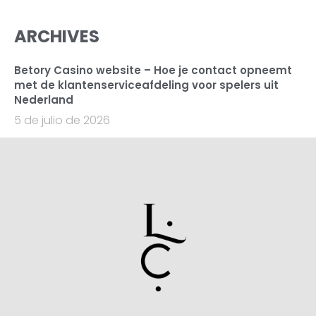
ARCHIVES
Betory Casino website – Hoe je contact opneemt
met de klantenserviceafdeling voor spelers uit
Nederland
5 de julio de 2026