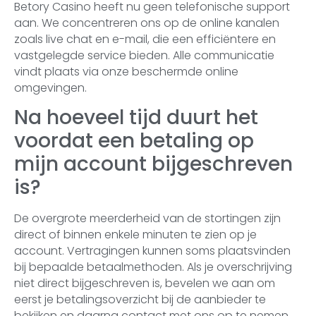
Betory Casino heeft nu geen telefonische support
aan. We concentreren ons op de online kanalen
zoals live chat en e-mail, die een efficiëntere en
vastgelegde service bieden. Alle communicatie
vindt plaats via onze beschermde online
omgevingen.
Na hoeveel tijd duurt het
voordat een betaling op
mijn account bijgeschreven
is?
De overgrote meerderheid van de stortingen zijn
direct of binnen enkele minuten te zien op je
account. Vertragingen kunnen soms plaatsvinden
bij bepaalde betaalmethoden. Als je overschrijving
niet direct bijgeschreven is, bevelen we aan om
eerst je betalingsoverzicht bij de aanbieder te
bekijken en daarna contact met ons op te nemen