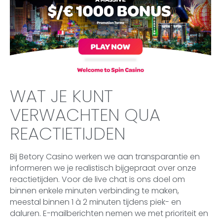
WAT JE KUNT
VERWACHTEN QUA
REACTIETIJDEN
Bij Betory Casino werken we aan transparantie en
informeren we je realistisch bijgepraat over onze
reactietijden. Voor de live chat is ons doel om
binnen enkele minuten verbinding te maken,
meestal binnen 1 à 2 minuten tijdens piek- en
daluren. E-mailberichten nemen we met prioriteit en