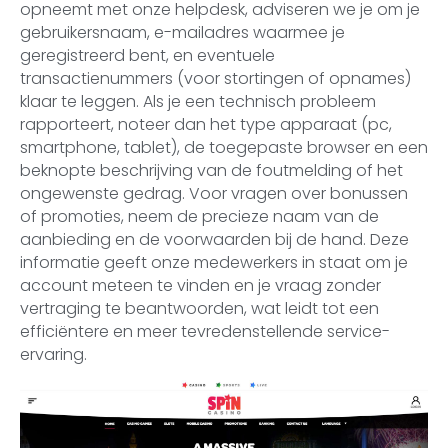
opneemt met onze helpdesk, adviseren we je om je
gebruikersnaam, e-mailadres waarmee je
geregistreerd bent, en eventuele
transactienummers (voor stortingen of opnames)
klaar te leggen. Als je een technisch probleem
rapporteert, noteer dan het type apparaat (pc,
smartphone, tablet), de toegepaste browser en een
beknopte beschrijving van de foutmelding of het
ongewenste gedrag. Voor vragen over bonussen
of promoties, neem de precieze naam van de
aanbieding en de voorwaarden bij de hand. Deze
informatie geeft onze medewerkers in staat om je
account meteen te vinden en je vraag zonder
vertraging te beantwoorden, wat leidt tot een
efficiëntere en meer tevredenstellende service-
ervaring.