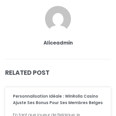
Aliceadmin
RELATED POST
Personnalisation Idéale : WinRolla Casino
Ajuste Ses Bonus Pour Ses Membres Belges
En tant que joueur de Belgique, je