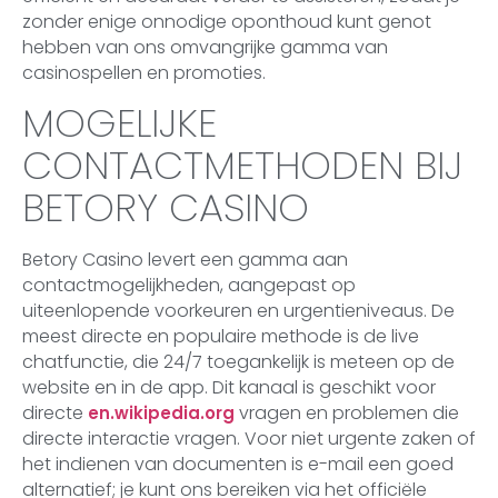
zonder enige onnodige oponthoud kunt genot
hebben van ons omvangrijke gamma van
casinospellen en promoties.
MOGELIJKE
CONTACTMETHODEN BIJ
BETORY CASINO
Betory Casino levert een gamma aan
contactmogelijkheden, aangepast op
uiteenlopende voorkeuren en urgentieniveaus. De
meest directe en populaire methode is de live
chatfunctie, die 24/7 toegankelijk is meteen op de
website en in de app. Dit kanaal is geschikt voor
directe
vragen en problemen die
en.wikipedia.org
directe interactie vragen. Voor niet urgente zaken of
het indienen van documenten is e-mail een goed
alternatief; je kunt ons bereiken via het officiële