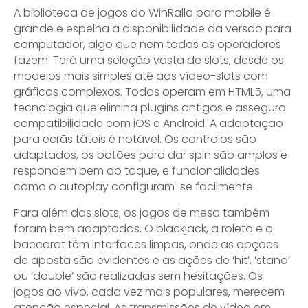
A biblioteca de jogos do WinRalla para mobile é
grande e espelha a disponibilidade da versão para
computador, algo que nem todos os operadores
fazem. Terá uma seleção vasta de slots, desde os
modelos mais simples até aos vídeo-slots com
gráficos complexos. Todos operam em HTML5, uma
tecnologia que elimina plugins antigos e assegura
compatibilidade com iOS e Android. A adaptação
para ecrãs táteis é notável. Os controlos são
adaptados, os botões para dar spin são amplos e
respondem bem ao toque, e funcionalidades
como o autoplay configuram-se facilmente.
Para além das slots, os jogos de mesa também
foram bem adaptados. O blackjack, a roleta e o
baccarat têm interfaces limpas, onde as opções
de aposta são evidentes e as ações de ‘hit’, ‘stand’
ou ‘double’ são realizadas sem hesitações. Os
jogos ao vivo, cada vez mais populares, merecem
atenção especial. As transmissões de vídeo em