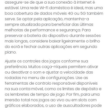
assegure-se de que a sua conexão à internet é
estável. Uma rede Wi-Fi doméstica é ideal, mas uma
boa cobertura de dados móveis 4G ou 5G também
serve. Se optar pela aplicação, mantenha-a
sempre atualizada para beneficiar das últimas
melhorias de performance e segurança. Para
preservar a bateria do dispositivo durante sessões
mais longas, considere baixar ligeiramente o brilho
do ecrã e fechar outras aplicações em segundo
plano.
Ajuste os controles dos jogos conforme sua
preferência. Muitos caça-níqueis permitem ativar
ou desativar o som e ajustar a velocidade das
rodadas no menu de configurações. Use as
ferramentas de controlo responsável disponíveis
na sua conta móvel, como os limites de depósito e
os lembretes de tempo de jogo. Por fim, para uma
imersão total nos jogos ao vivo ou em slots com
gráficos elaborados, o uso de auscultadores pode