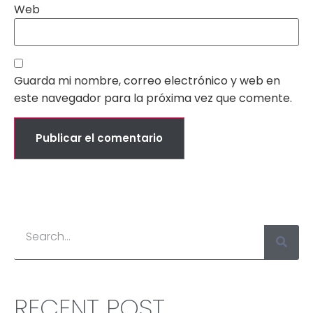
Web
Guarda mi nombre, correo electrónico y web en
este navegador para la próxima vez que comente.
RECENT POST