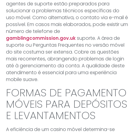
agentes de suporte estão preparados para
solucionar a problemas técnicos específicas do
uso móvel. Como alternativa, o contato via e-mail é
possível. Em casos mais elaborados, pode existir um
número de telefone de
suporte. A área de
gamblingcommission.gov.uk
suporte ou Perguntas Frequentes no versão móvel
do site costuma ser extensa. Cobre as questões
mais recorrentes, abrangendo problemas de login
até à gerenciamento da conta. A qualidade deste
atendimento é essencial para uma experiência
mobile suave.
FORMAS DE PAGAMENTO
MÓVEIS PARA DEPÓSITOS
E LEVANTAMENTOS
A eficiência de um casino móvel determina-se