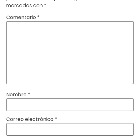
marcados con
*
Comentario
*
Nombre
*
Correo electrónico
*