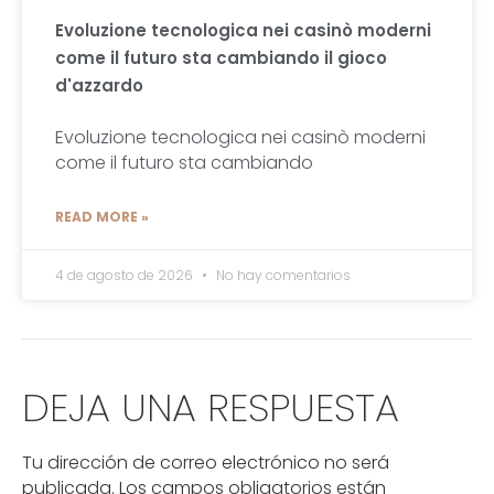
Evoluzione tecnologica nei casinò moderni
come il futuro sta cambiando il gioco
d'azzardo
Evoluzione tecnologica nei casinò moderni
come il futuro sta cambiando
READ MORE »
4 de agosto de 2026
No hay comentarios
DEJA UNA RESPUESTA
Tu dirección de correo electrónico no será
publicada.
Los campos obligatorios están