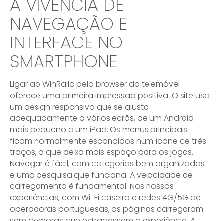
A VIVÊNCIA DE
NAVEGAÇÃO E
INTERFACE NO
SMARTPHONE
Ligar ao WinRalla pelo browser do telemóvel
oferece uma primeira impressão positiva. O site usa
um design responsivo que se ajusta
adequadamente a vários ecrãs, de um Android
mais pequeno a um iPad. Os menus principais
ficam normalmente escondidos num ícone de três
traços, o que deixa mais espaço para os jogos.
Navegar é fácil, com categorias bem organizadas
e uma pesquisa que funciona. A velocidade de
carregamento é fundamental. Nos nossos
experiências, com Wi-Fi caseiro e redes 4G/5G de
operadoras portuguesas, as páginas carregaram
sem demoras que estragassem a experiência. A