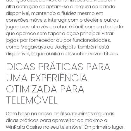
alta definição adaptam-se à largura de banda
disponível, mantendo a fluidez mesmo em
conexões móveis. Interagir com o dealer e outros
jogadores através do chat é fácil, com um teclado
que aparece sem tapar a ação principal. Filtrar
jogos por fornecedor ou por funcionalidades,
como Megaways ou Jackpots, também está
disponível, o que auxilia a descobrir novos títulos.
DICAS PRÁTICAS PARA
UMA EXPERIÊNCIA
OTIMIZADA PARA
TELEMÓVEL
Com base na nossa análise, reunimos algumas
dicas práticas para aproveitar ao máximo o
WinRalla Casino no seu telemóvel. Em primeiro lugar,