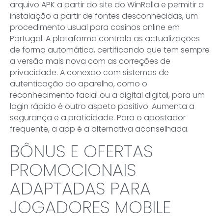
arquivo APK a partir do site do WinRalla e permitir a
instalação a partir de fontes desconhecidas, um
procedimento usual para casinos online em
Portugal. A plataforma controla as actualizações
de forma automática, certificando que tem sempre
a versão mais nova com as correções de
privacidade. A conexão com sistemas de
autenticação do aparelho, como o
reconhecimento facial ou a digital digital, para um
login rápido é outro aspeto positivo. Aumenta a
segurança e a praticidade. Para o apostador
frequente, a app é a alternativa aconselhada.
BÔNUS E OFERTAS
PROMOCIONAIS
ADAPTADAS PARA
JOGADORES MOBILE