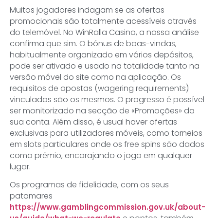
Muitos jogadores indagam se as ofertas
promocionais são totalmente acessíveis através
do telemóvel. No WinRalla Casino, a nossa análise
confirma que sim. O bónus de boas-vindas,
habitualmente organizado em vários depósitos,
pode ser ativado e usado na totalidade tanto na
versão móvel do site como na aplicação. Os
requisitos de apostas (wagering requirements)
vinculados são os mesmos. O progresso é possível
ser monitorizado na secção de «Promoções» da
sua conta. Além disso, é usual haver ofertas
exclusivas para utilizadores móveis, como torneios
em slots particulares onde os free spins são dados
como prémio, encorajando o jogo em qualquer
lugar.
Os programas de fidelidade, com os seus
patamares
https://www.gamblingcommission.gov.uk/about-