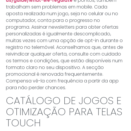
e pontos, também
us/guide/what-we-regulate
trabalham sem problemas em mobile. Cada
aposta realizada num jogo, seja no celular ou no
computador, conta para o progresso no
programa. Assinar newsletters para obter ofertas
personalizadas é igualmente descomplicado,
muitas vezes com uma opção de opt-in durante o
registro no telemóvel. Aconselhamos que, antes de
reivindicar qualquer oferta, consulte com cuidado
os termos e condições, que estão disponíveis num
formato claro no seu dispositivo. A secção
promocional é renovada frequentemente.
Compensa vê-la com frequência a partir da app
para não perder chances.
CATÁLOGO DE JOGOS E
OTIMIZAÇÃO PARA TELAS
TOUCH