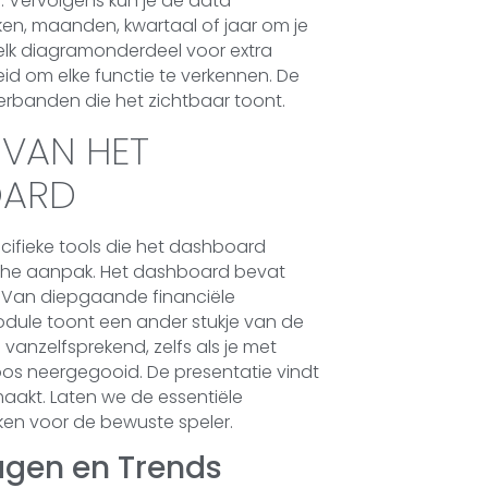
n. Vervolgens kun je de data
ken, maanden, kwartaal of jaar om je
 elk diagramonderdeel voor extra
id om elke functie te verkennen. De
verbanden die het zichtbaar toont.
 VAN HET
OARD
cifieke tools die het dashboard
ische aanpak. Het dashboard bevat
n. Van diepgaande financiële
odule toont een ander stukje van de
s vanzelfsprekend, zelfs als je met
oos neergegooid. De presentatie vindt
maakt. Laten we de essentiële
ken voor de bewuste speler.
lagen en Trends