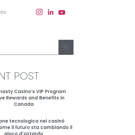
cto
NT POST
nasty Casino’s VIP Program
ive Rewards and Benefits in
Canada
ione tecnologica nei casinò
ome il futuro sta cambiando il
gioco d'azzardo