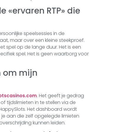
e «ervaren RTP» die
soonlijke speelsessies in de
aat, maar over een kleine steekproef.
t spel op de lange duur. Het is een
ecifiek spel. Het is geen waarborg voor
n om mijn
. Het geeft je gedrag
lotscasinos.com
f tijdslimieten in te stellen via de
 HappySlots. Het dashboard wordt
 je aan die zelf opgelegde limieten
overschrijding kunnen leiden.