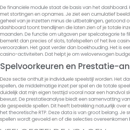
De financiële module staat de basis van het dashboard. 
met stortingen en opnames. Je ziet een cumulatief beeld v
geheel van je inzetten minus de uitbetalingen, getoond o
dashboard toont trendlijnen die laten zien of je totale inz
maanden. De functie om uitgaven per spelcategorie te fi
bemerkt dan precies of slots, tafelspellen of het live cas
veroorzaken. Het gaat verder dan boekhouding. Het is een 
casino-activiteiten. Dat helpt je om weloverwogen budget
Spelvoorkeuren en Prestatie-an
Deze sectie onthult je individuele speelstijl worden. Het
spellen, de middelmatige inzet per spel en de totale speel
duidelijk dat mijn eigen testtijd vooral naar een handvol 
bewust. De prestatieanalyse biedt een samenvatting van
de gespeelde spellen. Dit heeft betrekking natuurlijk over
het theoretische RTP. Deze data is van groot belang. J
spellen wordt gevoeld en of die selecties overeenkomen bij