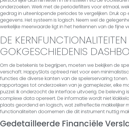
persoonlijke alarmlimieten in te instellen via de voorkeure
onderzoeken. Werk met de periodefilters voor etmaal, we
gedrag in uiteenlopende periodes te vergelijken. Druk op
gegevens. Het systeem is logisch. Neem wel de gelegenhe
werkelijke meerwaarde ligt in het herkennen van de fijne 
DE KERNFUNCTIONALITEITEN
GOKGESCHIEDENIS DASHB
Om de betekenis te begrijpen, moeten we bekijken de spe
verschaft. HappySlots optreed niet voor een minimalist
functies die diverse kanten van de spelerservaring tone
rapportages tot onderzoeken van je gameplezier, elke m
puzzel. Ik onderzocht de interface uitvoerig. De beleving i
complexe data opereert. De informatie wordt niet klakkel
plaats geordend en logisch, wat zelfreflectie makkelijker 
functionaliteiten doornemen die dit instrument nuttig ma
Gedetailleerde Financiële Vers