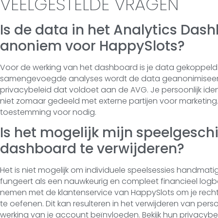
VEELGESTELDE VRAGEN
Is de data in het Analytics Das
anoniem voor HappySlots?
Voor de werking van het dashboard is je data gekoppeld 
samengevoegde analyses wordt de data geanonimiseerd.
privacybeleid dat voldoet aan de AVG. Je persoonlijk ide
niet zomaar gedeeld met externe partijen voor marketing. 
toestemming voor nodig.
Is het mogelijk mijn speelgeschi
dashboard te verwijderen?
Het is niet mogelijk om individuele speelsessies handmati
fungeert als een nauwkeurig en compleet financieel logbo
nemen met de klantenservice van HappySlots om je recht
te oefenen. Dit kan resulteren in het verwijderen van per
werking van je account beïnvloeden. Bekijk hun privacybel