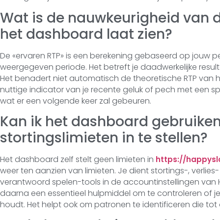
Wat is de nauwkeurigheid van d
het dashboard laat zien?
De «ervaren RTP» is een berekening gebaseerd op jouw per
weergegeven periode. Het betreft je daadwerkelijke result
Het benadert niet automatisch de theoretische RTP van he
nuttige indicator van je recente geluk of pech met een sp
wat er een volgende keer zal gebeuren.
Kan ik het dashboard gebruike
stortingslimieten in te stellen?
Het dashboard zelf stelt geen limieten in
https://happys
weer ten aanzien van limieten. Je dient stortings-, verlies- o
verantwoord spelen-tools in de accountinstellingen van
daarna een essentieel hulpmiddel om te controleren of je
houdt. Het helpt ook om patronen te identificeren die tot 