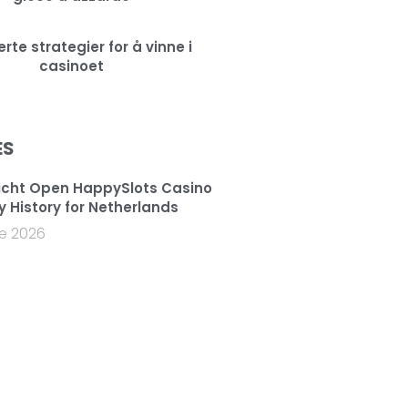
rte strategier for å vinne i
casinoet
ES
icht Open HappySlots Casino
y History for Netherlands
de 2026