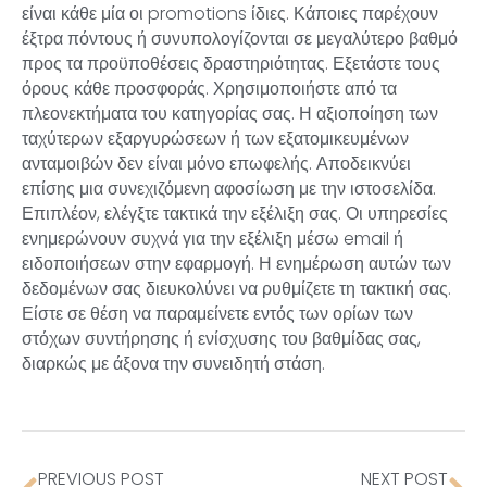
είναι κάθε μία οι promotions ίδιες. Κάποιες παρέχουν
έξτρα πόντους ή συνυπολογίζονται σε μεγαλύτερο βαθμό
προς τα προϋποθέσεις δραστηριότητας. Εξετάστε τους
όρους κάθε προσφοράς. Χρησιμοποιήστε από τα
πλεονεκτήματα του κατηγορίας σας. Η αξιοποίηση των
ταχύτερων εξαργυρώσεων ή των εξατομικευμένων
ανταμοιβών δεν είναι μόνο επωφελής. Αποδεικνύει
επίσης μια συνεχιζόμενη αφοσίωση με την ιστοσελίδα.
Επιπλέον, ελέγξτε τακτικά την εξέλιξη σας. Οι υπηρεσίες
ενημερώνουν συχνά για την εξέλιξη μέσω email ή
ειδοποιήσεων στην εφαρμογή. Η ενημέρωση αυτών των
δεδομένων σας διευκολύνει να ρυθμίζετε τη τακτική σας.
Είστε σε θέση να παραμείνετε εντός των ορίων των
στόχων συντήρησης ή ενίσχυσης του βαθμίδας σας,
διαρκώς με άξονα την συνειδητή στάση.
PREVIOUS POST
NEXT POST