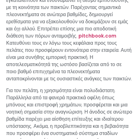
εγκαταλείπουν και ενδυναμώνει τη δεσμό εμπιστοσύνης
με τη κοινότητα των παικτών. Παρέχοντας σημαντικά
πλεονεκτήματα σε ανώτερα βαθμίδες, δημιουργεί
ερεθίσματα για να εξακολουθούν να δοκιμάζουν σε εμάς
και όχι αλλού. Επιτρέπει επίσης μια πιο αποδοτική
διάθεση των πόρων ανταμοιβής.
pitchbook.com
Κατευθύνει τους εν λόγω τους κεφάλαια προς τους
πελάτες που προσφέρουν εντονότερα στην εταιρεία. Αυτή
είναι μια συνήθης εμπορική πρακτική. Η
αποτελεσματικότητά της ωστόσο βασίζεται από το σε
ποιο βαθμό επιτυχημένα τα πλεονεκτήματα
ανταποκρίνονται με τις ουσιαστικές ανάγκες των παικτών.
Για τον πελάτη, η χρησιμότητα είναι πολυδιάστατη.
Παράλληλα από τα φανερά πρακτικά οφέλη όπως
μπόνους και επιστροφή χρημάτων, προσφέρεται και μια
νοητική σημασία στην αναγνώριση. Η άνοδος σε ανώτερο
βαθμίδα παρέχει μια αίσθηση επίτευξης και ιδιαίτερου
υπόστασης. Ακόμα, η προβλεπτικότητα και η βεβαιότητα
που προσφέρει ένα συστηματικό σύστημα σταδίων