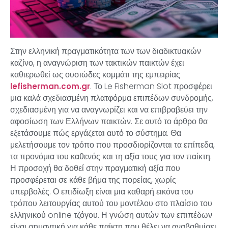
Στην ελληνική πραγματικότητα των των διαδικτυακών
καζίνο, η αναγνώριση των τακτικών παικτών έχει
καθιερωθεί ως ουσιώδες κομμάτι της εμπειρίας
. Το Le Fisherman Slot προσφέρει
lefisherman.com.gr
μια καλά σχεδιασμένη πλατφόρμα επιπέδων συνδρομής,
σχεδιασμένη για να αναγνωρίζει και να επιβραβεύει την
αφοσίωση των Ελλήνων παικτών. Σε αυτό το άρθρο θα
εξετάσουμε πώς εργάζεται αυτό το σύστημα. Θα
μελετήσουμε τον τρόπο που προσδιορίζονται τα επίπεδα,
τα προνόμια του καθενός και τη αξία τους για τον παίκτη.
Η προσοχή θα δοθεί στην πραγματική αξία που
προσφέρεται σε κάθε βήμα της πορείας, χωρίς
υπερβολές. Ο επιδίωξη είναι μια καθαρή εικόνα του
τρόπου λειτουργίας αυτού του μοντέλου στο πλαίσιο του
ελληνικού online τζόγου. Η γνώση αυτών των επιπέδων
είναι σημαντική για κάθε παίκτη που θέλει να αναβαθμίσει