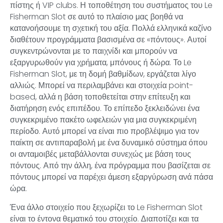
πίστης ή VIP clubs. Η τοποθέτηση του συστήματος του Le
Fisherman Slot σε αυτό το πλαίσιο μας βοηθά να
κατανοήσουμε τη σχετική του αξία. Πολλά ελληνικά καζίνο
διαθέτουν προγράμματα βασισμένα σε «πόντους». Αυτοί
συγκεντρώνονται με το παιχνίδι και μπορούν να
εξαργυρωθούν για χρήματα, μπόνους ή δώρα. Το Le
Fisherman Slot, με τη δομή βαθμίδων, εργάζεται λίγο
αλλιώς. Μπορεί να περιλαμβάνει και στοιχεία point-
based, αλλά η βάση τοποθετείται στην επίτευξη και
διατήρηση ενός επιπέδου. Το επίπεδο ξεκλειδώνει ένα
συγκεκριμένο πακέτο ωφελειών για μια συγκεκριμένη
περίοδο. Αυτό μπορεί να είναι πιο προβλέψιμο για τον
παίκτη σε αντιπαραβολή με ένα δυναμικό σύστημα όπου
οι ανταμοιβές μεταβάλλονται συνεχώς με βάση τους
πόντους. Από την άλλη, ένα πρόγραμμα που βασίζεται σε
πόντους μπορεί να παρέχει άμεση εξαργύρωση ανά πάσα
ώρα.
Ένα άλλο στοιχείο που ξεχωρίζει το Le Fisherman Slot
είναι το έντονα θεματικό του στοιχείο. Διαποτίζει και τα