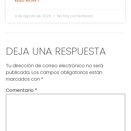
READ MORE »
4 de agosto de 2026
No hay comentarios
DEJA UNA RESPUESTA
Tu dirección de correo electrónico no será
publicada.
Los campos obligatorios están
marcados con
*
Comentario
*