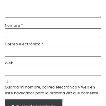
Nombre
*
Correo electrónico
*
Web
Guarda mi nombre, correo electrónico y web en
este navegador para la próxima vez que comente.