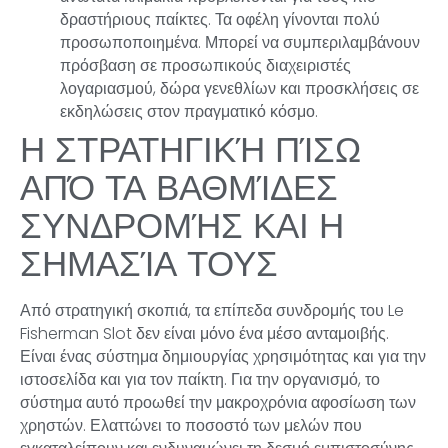
δραστήριους παίκτες. Τα οφέλη γίνονται πολύ
προσωποποιημένα. Μπορεί να συμπεριλαμβάνουν
πρόσβαση σε προσωπικούς διαχειριστές
λογαριασμού, δώρα γενεθλίων και προσκλήσεις σε
εκδηλώσεις στον πραγματικό κόσμο.
Η ΣΤΡΑΤΗΓΙΚΉ ΠΊΣΩ
ΑΠΌ ΤΑ ΒΑΘΜΊΔΕΣ
ΣΥΝΔΡΟΜΉΣ ΚΑΙ Η
ΣΗΜΑΣΊΑ ΤΟΥΣ
Από στρατηγική σκοπιά, τα επίπεδα συνδρομής του Le
Fisherman Slot δεν είναι μόνο ένα μέσο ανταμοιβής.
Είναι ένας σύστημα δημιουργίας χρησιμότητας και για την
ιστοσελίδα και για τον παίκτη. Για την οργανισμό, το
σύστημα αυτό προωθεί την μακροχρόνια αφοσίωση των
χρηστών. Ελαττώνει το ποσοστό των μελών που