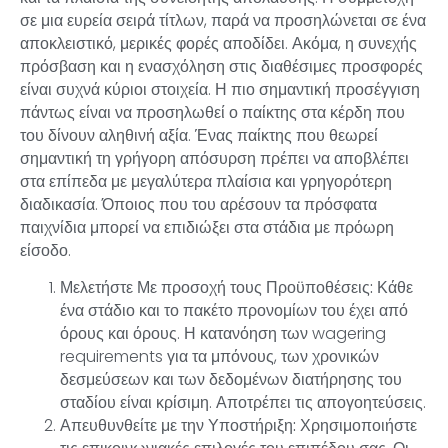
σε μια ευρεία σειρά τίτλων, παρά να προσηλώνεται σε ένα
αποκλειστικό, μερικές φορές αποδίδει. Ακόμα, η συνεχής
πρόσβαση και η ενασχόληση στις διαθέσιμες προσφορές
είναι συχνά κύριοι στοιχεία. Η πιο σημαντική προσέγγιση
πάντως είναι να προσηλωθεί ο παίκτης στα κέρδη που
του δίνουν αληθινή αξία. Ένας παίκτης που θεωρεί
σημαντική τη γρήγορη απόσυρση πρέπει να αποβλέπει
στα επίπεδα με μεγαλύτερα πλαίσια και γρηγορότερη
διαδικασία. Όποιος που του αρέσουν τα πρόσφατα
παιχνίδια μπορεί να επιδιώξει στα στάδια με πρόωρη
είσοδο.
Μελετήστε Με προσοχή τους Προϋποθέσεις:
Κάθε
ένα στάδιο και το πακέτο προνομίων του έχει από
όρους και όρους. Η κατανόηση των wagering
requirements για τα μπόνους, των χρονικών
δεσμεύσεων και των δεδομένων διατήρησης του
σταδίου είναι κρίσιμη. Αποτρέπει τις απογοητεύσεις.
Απευθυνθείτε με την Υποστήριξη:
Χρησιμοποιήστε