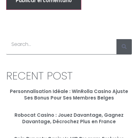
RECENT POST
Personnalisation Idéale : WinRolla Casino Ajuste
Ses Bonus Pour Ses Membres Belges
Robocat Casino : Jouez Davantage, Gagnez
Davantage, Décrochez Plus en France