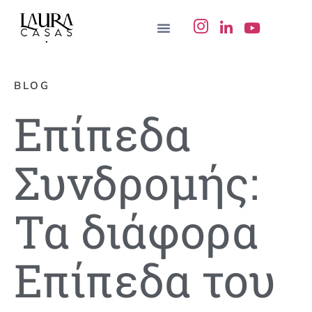
BLOG
Επίπεδα
Συνδρομής:
Τα διάφορα
Επίπεδα του