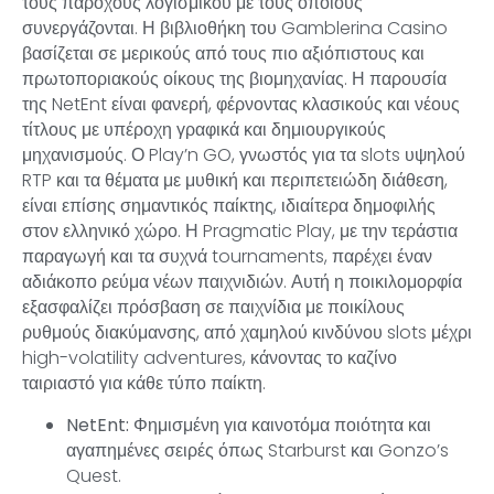
τους παρόχους λογισμικού με τους οποίους
συνεργάζονται. Η βιβλιοθήκη του Gamblerina Casino
βασίζεται σε μερικούς από τους πιο αξιόπιστους και
πρωτοποριακούς οίκους της βιομηχανίας. Η παρουσία
της NetEnt είναι φανερή, φέρνοντας κλασικούς και νέους
τίτλους με υπέροχη γραφικά και δημιουργικούς
μηχανισμούς. Ο Play’n GO, γνωστός για τα slots υψηλού
RTP και τα θέματα με μυθική και περιπετειώδη διάθεση,
είναι επίσης σημαντικός παίκτης, ιδιαίτερα δημοφιλής
στον ελληνικό χώρο. Η Pragmatic Play, με την τεράστια
παραγωγή και τα συχνά tournaments, παρέχει έναν
αδιάκοπο ρεύμα νέων παιχνιδιών. Αυτή η ποικιλομορφία
εξασφαλίζει πρόσβαση σε παιχνίδια με ποικίλους
ρυθμούς διακύμανσης, από χαμηλού κινδύνου slots μέχρι
high-volatility adventures, κάνοντας το καζίνο
ταιριαστό για κάθε τύπο παίκτη.
NetEnt:
Φημισμένη για καινοτόμα ποιότητα και
αγαπημένες σειρές όπως Starburst και Gonzo’s
Quest.