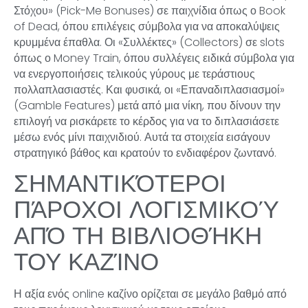
Στόχου» (Pick-Me Bonuses) σε παιχνίδια όπως ο Book
of Dead, όπου επιλέγεις σύμβολα για να αποκαλύψεις
κρυμμένα έπαθλα. Οι «Συλλέκτες» (Collectors) σε slots
όπως ο Money Train, όπου συλλέγεις ειδικά σύμβολα για
να ενεργοποιήσεις τελικούς γύρους με τεράστιους
πολλαπλασιαστές. Και φυσικά, οι «Επαναδιπλασιασμοί»
(Gamble Features) μετά από μια νίκη, που δίνουν την
επιλογή να ρισκάρετε το κέρδος για να το διπλασιάσετε
μέσω ενός μίνι παιχνιδιού. Αυτά τα στοιχεία εισάγουν
στρατηγικό βάθος και κρατούν το ενδιαφέρον ζωντανό.
ΣΗΜΑΝΤΙΚΌΤΕΡΟΙ
ΠΆΡΟΧΟΙ ΛΟΓΙΣΜΙΚΟΎ
ΑΠΌ ΤΗ ΒΙΒΛΙΟΘΉΚΗ
ΤΟΥ ΚΑΖΊΝΟ
Η αξία ενός online καζίνο ορίζεται σε μεγάλο βαθμό από