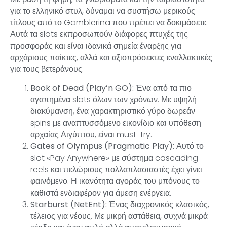
για το ελληνικό στυλ, δύναμαι να συστήσω μερικούς
τίτλους από το Gamblerina που πρέπει να δοκιμάσετε.
Αυτά τα slots εκπροσωπούν διάφορες πτυχές της
προσφοράς και είναι ιδανικά σημεία έναρξης για
αρχάριους παίκτες, αλλά και αξιοπρόσεκτες εναλλακτικές
για τους βετεράνους.
Book of Dead (Play’n GO):
Ένα από τα πιο
αγαπημένα slots όλων των χρόνων. Με υψηλή
διακύμανση, ένα χαρακτηριστικό γύρο δωρεάν
spins με αναπτυσσόμενο εικονίδιο και υπόθεση
αρχαίας Αιγύπτου, είναι must-try.
Gates of Olympus (Pragmatic Play):
Αυτό το
slot «Pay Anywhere» με σύστημα cascading
reels και πελώριους πολλαπλασιαστές έχει γίνει
φαινόμενο. Η ικανότητα αγοράς του μπόνους το
καθιστά ενδιαφέρον για άμεση ενέργεια.
Starburst (NetEnt):
Ένας διαχρονικός κλασικός,
τέλειος για νέους. Με μικρή αστάθεια, συχνά μικρά