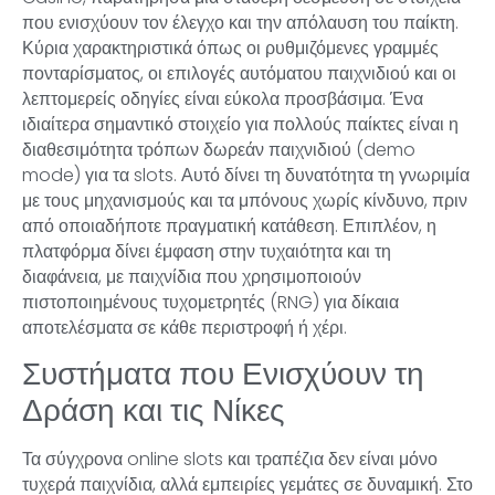
που ενισχύουν τον έλεγχο και την απόλαυση του παίκτη.
Κύρια χαρακτηριστικά όπως οι ρυθμιζόμενες γραμμές
πονταρίσματος, οι επιλογές αυτόματου παιχνιδιού και οι
λεπτομερείς οδηγίες είναι εύκολα προσβάσιμα. Ένα
ιδιαίτερα σημαντικό στοιχείο για πολλούς παίκτες είναι η
διαθεσιμότητα τρόπων δωρεάν παιχνιδιού (demo
mode) για τα slots. Αυτό δίνει τη δυνατότητα τη γνωριμία
με τους μηχανισμούς και τα μπόνους χωρίς κίνδυνο, πριν
από οποιαδήποτε πραγματική κατάθεση. Επιπλέον, η
πλατφόρμα δίνει έμφαση στην τυχαιότητα και τη
διαφάνεια, με παιχνίδια που χρησιμοποιούν
πιστοποιημένους τυχομετρητές (RNG) για δίκαια
αποτελέσματα σε κάθε περιστροφή ή χέρι.
Συστήματα που Ενισχύουν τη
Δράση και τις Νίκες
Τα σύγχρονα online slots και τραπέζια δεν είναι μόνο
τυχερά παιχνίδια, αλλά εμπειρίες γεμάτες σε δυναμική. Στο