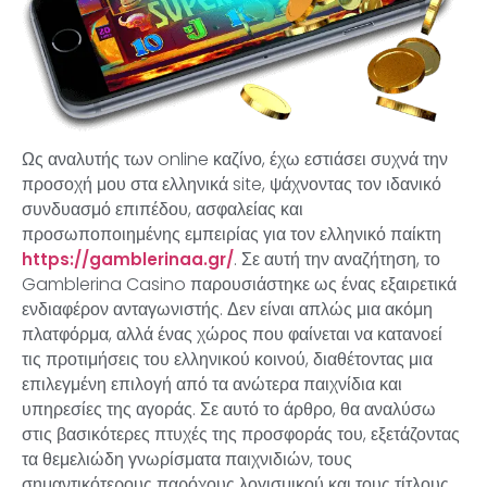
Ως αναλυτής των online καζίνο, έχω εστιάσει συχνά την
προσοχή μου στα ελληνικά site, ψάχνοντας τον ιδανικό
συνδυασμό επιπέδου, ασφαλείας και
προσωποποιημένης εμπειρίας για τον ελληνικό παίκτη
. Σε αυτή την αναζήτηση, το
https://gamblerinaa.gr/
Gamblerina Casino παρουσιάστηκε ως ένας εξαιρετικά
ενδιαφέρον ανταγωνιστής. Δεν είναι απλώς μια ακόμη
πλατφόρμα, αλλά ένας χώρος που φαίνεται να κατανοεί
τις προτιμήσεις του ελληνικού κοινού, διαθέτοντας μια
επιλεγμένη επιλογή από τα ανώτερα παιχνίδια και
υπηρεσίες της αγοράς. Σε αυτό το άρθρο, θα αναλύσω
στις βασικότερες πτυχές της προσφοράς του, εξετάζοντας
τα θεμελιώδη γνωρίσματα παιχνιδιών, τους
σημαντικότερους παρόχους λογισμικού και τους τίτλους