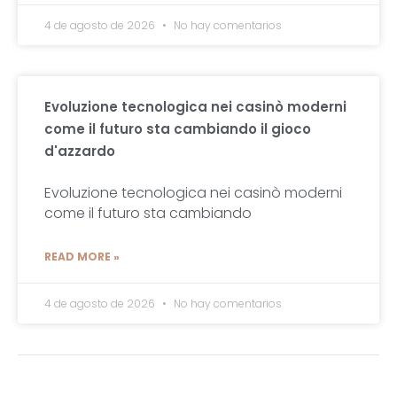
4 de agosto de 2026
No hay comentarios
Evoluzione tecnologica nei casinò moderni
come il futuro sta cambiando il gioco
d'azzardo
Evoluzione tecnologica nei casinò moderni
come il futuro sta cambiando
READ MORE »
4 de agosto de 2026
No hay comentarios