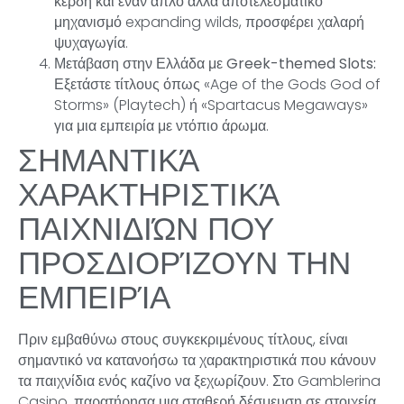
κέρδη και έναν απλό αλλά αποτελεσματικό
μηχανισμό expanding wilds, προσφέρει χαλαρή
ψυχαγωγία.
Μετάβαση στην Ελλάδα με Greek-themed Slots:
Εξετάστε τίτλους όπως «Age of the Gods God of
Storms» (Playtech) ή «Spartacus Megaways»
για μια εμπειρία με ντόπιο άρωμα.
ΣΗΜΑΝΤΙΚΆ
ΧΑΡΑΚΤΗΡΙΣΤΙΚΆ
ΠΑΙΧΝΙΔΙΏΝ ΠΟΥ
ΠΡΟΣΔΙΟΡΊΖΟΥΝ ΤΗΝ
ΕΜΠΕΙΡΊΑ
Πριν εμβαθύνω στους συγκεκριμένους τίτλους, είναι
σημαντικό να κατανοήσω τα χαρακτηριστικά που κάνουν
τα παιχνίδια ενός καζίνο να ξεχωρίζουν. Στο Gamblerina
Casino, παρατήρησα μια σταθερή δέσμευση σε στοιχεία