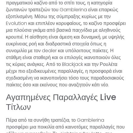
πραγματικού καζίνο από το σπίτι τους, η κατηγορία
ζωντανών τραπεζιών του Gamblerina είναι επαρκώς
εξοπλισμένη. Μέσω της σύμπραξης κυρίως με την
Evolution και επιπλέον κορυφαίους, το καζίνο προσφέρει
μια πλούσια γκάμα από βασικά παιχνίδια με αληθινούς
κρουπιέ. Η αίσθηση είναι άμεση και δυναμική, με υψηλής
ευκρίνειας ροή και διαδραστικά στοιχεία όπως η
συνομιλία με τον dealer και υπόλοιπους παίκτες. Η
στάθμη είναι σταθερή και οι επιλογές ικανοποιούν όλες
τις κύριες ανάγκες. Από το Blackjack και την Ρουλέτα
μέχρι πιο εξειδικευμένες παραλλαγές, η προσφορά είναι
σχεδιασμένη να ικανοποιήσει τόσο τους παραδοσιακούς
παίκτες όσο και εκείνους που αναζητούν κάτι νέο.
Αγαπημένες Παραλλαγές Live
Τίτλων
Πέρα από τα συνήθη τραπέζια, το Gamblerina
προσφέρει μια ποικιλία από καινοτόμες παραλλαγές που