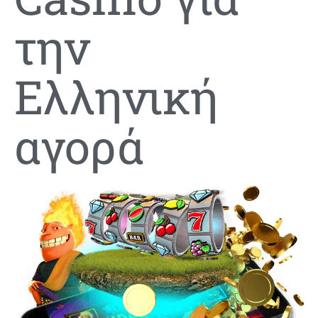
την
Ελληνική
αγορά