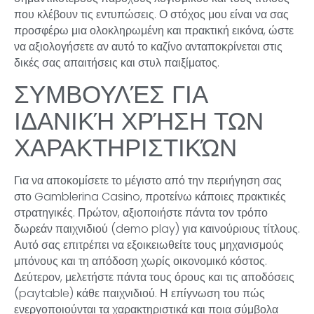
που κλέβουν τις εντυπώσεις. Ο στόχος μου είναι να σας
προσφέρω μια ολοκληρωμένη και πρακτική εικόνα, ώστε
να αξιολογήσετε αν αυτό το καζίνο ανταποκρίνεται στις
δικές σας απαιτήσεις και στυλ παιξίματος.
ΣΥΜΒΟΥΛΈΣ ΓΙΑ
ΙΔΑΝΙΚΉ ΧΡΉΣΗ ΤΩΝ
ΧΑΡΑΚΤΗΡΙΣΤΙΚΏΝ
Για να αποκομίσετε το μέγιστο από την περιήγηση σας
στο Gamblerina Casino, προτείνω κάποιες πρακτικές
στρατηγικές. Πρώτον, αξιοποιήστε πάντα τον τρόπο
δωρεάν παιχνιδιού (demo play) για καινούριους τίτλους.
Αυτό σας επιτρέπει να εξοικειωθείτε τους μηχανισμούς
μπόνους και τη απόδοση χωρίς οικονομικό κόστος.
Δεύτερον, μελετήστε πάντα τους όρους και τις αποδόσεις
(paytable) κάθε παιχνιδιού. Η επίγνωση του πώς
ενεργοποιούνται τα χαρακτηριστικά και ποια σύμβολα