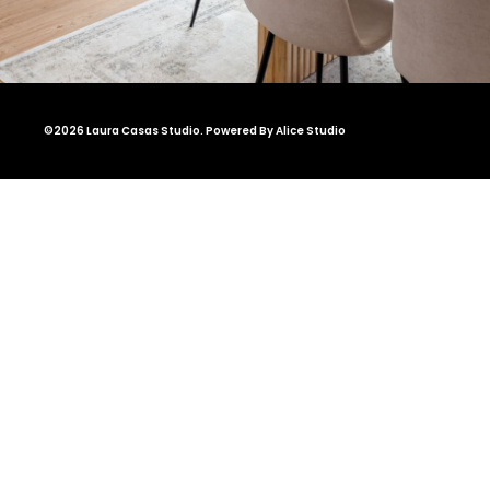
©2026 Laura Casas Studio. Powered By Alice Studio