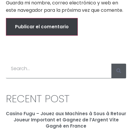
Guarda mi nombre, correo electrónico y web en
este navegador para la próxima vez que comente.
RECENT POST
Casino Fugu – Jouez aux Machines à Sous à Retour
Joueur Important et Gagnez de l’Argent Vite
Gagné en France