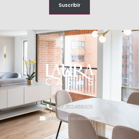
+57 3112488005
info@lauracasas.com