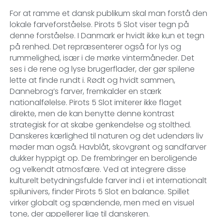
For at ramme et dansk publikum skal man forstå den
lokale farveforståelse. Pirots 5 Slot viser tegn på
denne forståelse. I Danmark er hvidt ikke kun et tegn
på renhed. Det repræsenterer også for lys og
rummelighed, især i de mørke vintermåneder. Det
ses i de rene og lyse brugerflader, der gør spilene
lette at finde rundt i. Rødt og hvidt sammen,
Dannebrog’s farver, fremkalder en stærk
nationalfølelse. Pirots 5 Slot imiterer ikke flaget
direkte, men de kan benytte denne kontrast
strategisk for at skabe genkendelse og stolthed.
Danskeres kærlighed til naturen og det udendørs liv
møder man også. Havblåt, skovgrønt og sandfarver
dukker hyppigt op. De frembringer en beroligende
og velkendt atmosfære. Ved at integrere disse
kulturelt betydningsfulde farver ind i et internationalt
spilunivers, finder Pirots 5 Slot en balance. Spillet
virker globalt og spændende, men med en visuel
tone, der appellerer lige til danskeren.