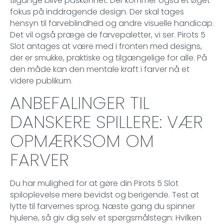
tilgange blive påskønnet. Der kommer også et øget
fokus på inddragende design. Der skal tages
hensyn til farveblindhed og andre visuelle handicap.
Det vil også præge de farvepaletter, vi ser. Pirots 5
Slot antages at være med i fronten med designs,
der er smukke, praktiske og tilgængelige for alle. På
den måde kan den mentale kraft i farver nå et
videre publikum.
ANBEFALINGER TIL
DANSKERE SPILLERE: VÆR
OPMÆRKSOM OM
FARVER
Du har mulighed for at gøre din Pirots 5 Slot
spiloplevelse mere bevidst og berigende. Test at
lytte til farvernes sprog. Næste gang du spinner
hjulene, så giv dig selv et spørgsmålstegn: Hvilken