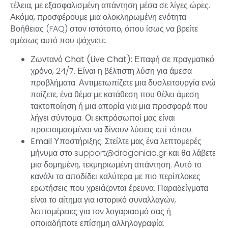
τέλεια, με εξασφαλισμένη απάντηση μέσα σε λίγες ώρες.
Ακόμα, προσφέρουμε μια ολοκληρωμένη ενότητα
Βοήθειας (FAQ) στον ιστότοπο, όπου ίσως να βρείτε
αμέσως αυτό που ψάχνετε.
Ζωντανό Chat (Live Chat):
Επαφή σε πραγματικό
χρόνο, 24/7. Είναι η βέλτιστη λύση για άμεσα
προβλήματα. Αντιμετωπίζετε μια δυσλειτουργία ενώ
παίζετε, ένα θέμα με κατάθεση που θέλει άμεση
τακτοποίηση ή μια απορία για μια προσφορά που
λήγει σύντομα. Οι εκπρόσωποί μας είναι
προετοιμασμένοι να δίνουν λύσεις επί τόπου.
Email Υποστήριξης:
Στείλτε μας ένα λεπτομερές
μήνυμα στο
support@dragoniaa.gr
και θα λάβετε
μια δομημένη, τεκμηριωμένη απάντηση. Αυτό το
κανάλι τα αποδίδει καλύτερα με πιο περίπλοκες
ερωτήσεις που χρειάζονται έρευνα. Παραδείγματα
είναι το αίτημα για ιστορικό συναλλαγών,
λεπτομέρειες για τον λογαριασμό σας ή
οποιαδήποτε επίσημη αλληλογραφία.