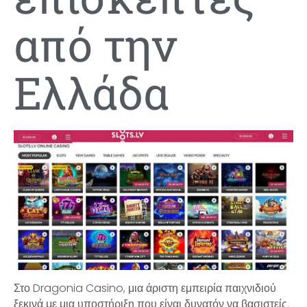
από την
Ελλάδα
Στο Dragonia Casino, μια άριστη εμπειρία παιχνιδιού
ξεκινά με μια υποστήριξη που είναι δυνατόν να βασιστείς.