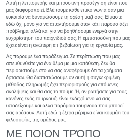
Αυτή η λεπτομερής και μπροστινή προσέγγιση είναι που
μας διαφοροποιεί. Βλέπουμε κάθε επικοινωνία σαν μια
ευκαιρία να δυναμώσουμε τη σχέση μαζί σας. Είμαστε
εδώ όχι μόνο για να απαντήσουμε όταν κάτι παρουσιάζει
πρόβλημα, αλλά και για να βοηθήσουμε ενεργά στην
ευχαρίστηση του παιχνιδιού σας. Η εμπιστοσύνη που μας
έχετε είναι η ανώτερη επιβεβαίωση για τη εργασία μας.
Ας πάρουμε ένα παράδειγμα. Σε περίπτωση που μας
απευθυνθείτε για ένα θέμα με μια κατάθεση, δεν θα
περιοριστούμε στο να σας αναφέρουμε ότι τα χρήματα
έφτασαν. Θα διαπιστώσουμε αν αυτή η συγκεκριμένη
μέθοδος πληρωμής έχει περιορισμούς για επόμενες
αναλήψεις και θα σας το πούμε. Ή, αν ρωτήσετε για τους
κανόνες ενός τουρνουά, είναι ενδεχόμενο να σας
υποδείξουμε και άλλα παρόμοια τουρνουά που μπορεί
σας αρέσουν. Αυτή εδώ η έξτρα μέριμνα είναι κομμάτι του
φιλοσοφίας της ομάδας μας.
ΜΕ ΠΟΙΟΝ ΤΡΌΠΟ