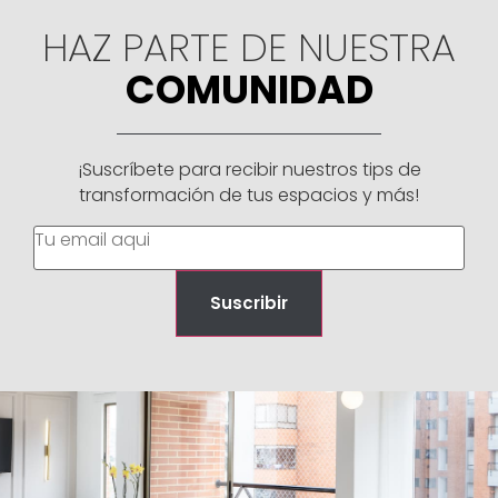
HAZ PARTE DE NUESTRA
COMUNIDAD
¡Suscríbete para recibir nuestros tips de
transformación de tus espacios y más!