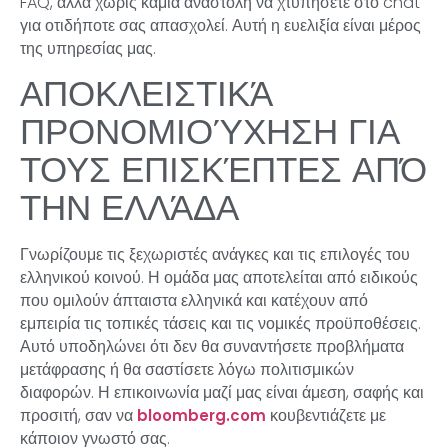
FAQ, αλλά χωρίς καμία αναστολή να χτυπήσετε στο chat
για οτιδήποτε σας απασχολεί. Αυτή η ευελιξία είναι μέρος
της υπηρεσίας μας.
ΑΠΟΚΛΕΙΣΤΙΚΆ
ΠΡΟΝΟΜΙΟΎΧΗΣΗ ΓΙΑ
ΤΟΥΣ ΕΠΙΣΚΈΠΤΕΣ ΑΠΌ
ΤΗΝ ΕΛΛΆΔΑ
Γνωρίζουμε τις ξεχωριστές ανάγκες και τις επιλογές του
ελληνικού κοινού. Η ομάδα μας αποτελείται από ειδικούς
που ομιλούν άπταιστα ελληνικά και κατέχουν από
εμπειρία τις τοπικές τάσεις και τις νομικές προϋποθέσεις.
Αυτό υποδηλώνει ότι δεν θα συναντήσετε προβλήματα
μετάφρασης ή θα σαστίσετε λόγω πολιτισμικών
διαφορών. Η επικοινωνία μαζί μας είναι άμεση, σαφής και
προσιτή, σαν να
κουβεντιάζετε με
bloomberg.com
κάποιον γνωστό σας.