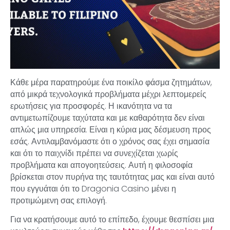
Κάθε μέρα παρατηρούμε ένα ποικίλο φάσμα ζητημάτων,
από μικρά τεχνολογικά προβλήματα μέχρι λεπτομερείς
ερωτήσεις για προσφορές. Η ικανότητα να τα
αντιμετωπίζουμε ταχύτατα και με καθαρότητα δεν είναι
απλώς μια υπηρεσία. Είναι η κύρια μας δέσμευση προς
εσάς. Αντιλαμβανόμαστε ότι ο χρόνος σας έχει σημασία
και ότι το παιχνίδι πρέπει να συνεχίζεται χωρίς
προβλήματα και απογοητεύσεις. Αυτή η φιλοσοφία
βρίσκεται στον πυρήνα της ταυτότητας μας και είναι αυτό
που εγγυάται ότι το Dragonia Casino μένει η
προτιμώμενη σας επιλογή.
Για να κρατήσουμε αυτό το επίπεδο, έχουμε θεσπίσει μια