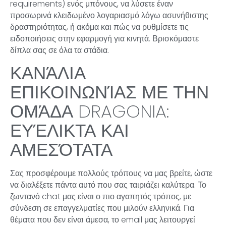
requirements) ενός μπόνους, να λύσετε έναν
προσωρινά κλειδωμένο λογαριασμό λόγω ασυνήθιστης
δραστηριότητας, ή ακόμα και πώς να ρυθμίσετε τις
ειδοποιήσεις στην εφαρμογή για κινητά. Βρισκόμαστε
δίπλα σας σε όλα τα στάδια.
ΚΑΝΆΛΙΑ
ΕΠΙΚΟΙΝΩΝΊΑΣ ΜΕ ΤΗΝ
ΟΜΆΔΑ DRAGONIA:
ΕΥΈΛΙΚΤΑ ΚΑΙ
ΑΜΕΣΌΤΑΤΑ
Σας προσφέρουμε πολλούς τρόπους να μας βρείτε, ώστε
να διαλέξετε πάντα αυτό που σας ταιριάζει καλύτερα. Το
ζωντανό chat μας είναι ο πιο αγαπητός τρόπος, με
σύνδεση σε επαγγελματίες που μιλούν ελληνικά. Για
θέματα που δεν είναι άμεσα, το email μας λειτουργεί