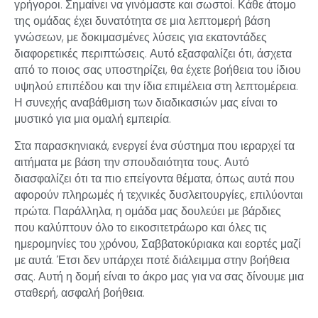
γρήγοροι. Σημαίνει να γινόμαστε και σωστοί. Κάθε άτομο
της ομάδας έχει δυνατότητα σε μια λεπτομερή βάση
γνώσεων, με δοκιμασμένες λύσεις για εκατοντάδες
διαφορετικές περιπτώσεις. Αυτό εξασφαλίζει ότι, άσχετα
από το ποιος σας υποστηρίζει, θα έχετε βοήθεια του ίδιου
υψηλού επιπέδου και την ίδια επιμέλεια στη λεπτομέρεια.
Η συνεχής αναβάθμιση των διαδικασιών μας είναι το
μυστικό για μια ομαλή εμπειρία.
Στα παρασκηνιακά, ενεργεί ένα σύστημα που ιεραρχεί τα
αιτήματα με βάση την σπουδαιότητα τους. Αυτό
διασφαλίζει ότι τα πιο επείγοντα θέματα, όπως αυτά που
αφορούν πληρωμές ή τεχνικές δυσλειτουργίες, επιλύονται
πρώτα. Παράλληλα, η ομάδα μας δουλεύει με βάρδιες
που καλύπτουν όλο το εικοσιτετράωρο και όλες τις
ημερομηνίες του χρόνου, Σαββατοκύριακα και εορτές μαζί
με αυτά. Έτσι δεν υπάρχει ποτέ διάλειμμα στην βοήθεια
σας. Αυτή η δομή είναι το άκρο μας για να σας δίνουμε μια
σταθερή, ασφαλή βοήθεια.