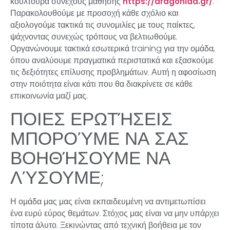
κουλτούρα συνεχούς μάθησης
.
https://dragoniaa.gr/
Παρακολουθούμε με προσοχή κάθε σχόλιο και
αξιολογούμε τακτικά τις συνομιλίες με τους παίκτες,
ψάχνοντας συνεχώς τρόπους να βελτιωθούμε.
Οργανώνουμε τακτικά εσωτερικά training για την ομάδα,
όπου αναλύουμε πραγματικά περιστατικά και εξασκούμε
τις δεξιότητες επίλυσης προβλημάτων. Αυτή η αφοσίωση
στην ποιότητα είναι κάτι που θα διακρίνετε σε κάθε
επικοινωνία μαζί μας.
ΠΟΙΕΣ ΕΡΩΤΉΣΕΙΣ
ΜΠΟΡΟΎΜΕ ΝΑ ΣΑΣ
ΒΟΗΘΉΣΟΥΜΕ ΝΑ
ΛΎΣΟΥΜΕ;
Η ομάδα μας μας είναι εκπαιδευμένη να αντιμετωπίσει
ένα ευρύ εύρος θεμάτων. Στόχος μας είναι να μην υπάρχει
τίποτα άλυτο. Ξεκινώντας από τεχνική βοήθεια με τον