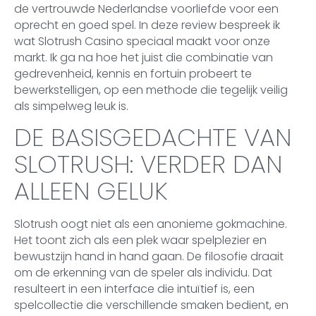
de vertrouwde Nederlandse voorliefde voor een
oprecht en goed spel. In deze review bespreek ik
wat Slotrush Casino speciaal maakt voor onze
markt. Ik ga na hoe het juist die combinatie van
gedrevenheid, kennis en fortuin probeert te
bewerkstelligen, op een methode die tegelijk veilig
als simpelweg leuk is.
DE BASISGEDACHTE VAN
SLOTRUSH: VERDER DAN
ALLEEN GELUK
Slotrush oogt niet als een anonieme gokmachine.
Het toont zich als een plek waar spelplezier en
bewustzijn hand in hand gaan. De filosofie draait
om de erkenning van de speler als individu. Dat
resulteert in een interface die intuïtief is, een
spelcollectie die verschillende smaken bedient, en