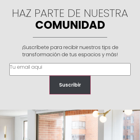
HAZ PARTE DE NUESTRA
COMUNIDAD
¡Suscríbete para recibir nuestros tips de
transformación de tus espacios y más!