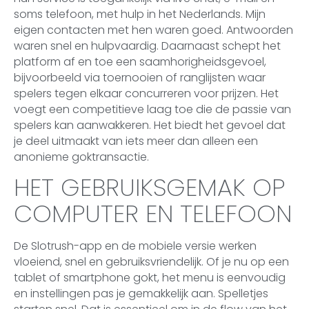
soms telefoon, met hulp in het Nederlands. Mijn
eigen contacten met hen waren goed. Antwoorden
waren snel en hulpvaardig. Daarnaast schept het
platform af en toe een saamhorigheidsgevoel,
bijvoorbeeld via toernooien of ranglijsten waar
spelers tegen elkaar concurreren voor prijzen. Het
voegt een competitieve laag toe die de passie van
spelers kan aanwakkeren. Het biedt het gevoel dat
je deel uitmaakt van iets meer dan alleen een
anonieme goktransactie.
HET GEBRUIKSGEMAK OP
COMPUTER EN TELEFOON
De Slotrush-app en de mobiele versie werken
vloeiend, snel en gebruiksvriendelijk. Of je nu op een
tablet of smartphone gokt, het menu is eenvoudig
en instellingen pas je gemakkelijk aan. Spelletjes