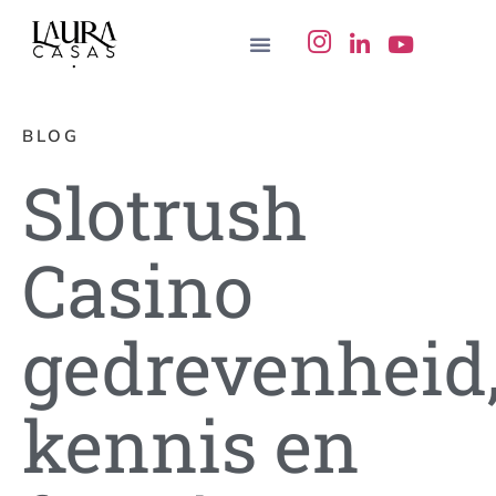
BLOG
Slotrush
Casino
gedrevenheid
kennis en