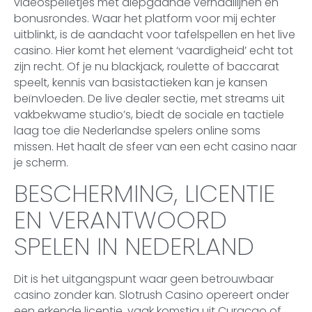
videospelletjes met diepgaande verhaallijnen en
bonusrondes. Waar het platform voor mij echter
uitblinkt, is de aandacht voor tafelspellen en het live
casino. Hier komt het element ‘vaardigheid’ echt tot
zijn recht. Of je nu blackjack, roulette of baccarat
speelt, kennis van basistactieken kan je kansen
beïnvloeden. De live dealer sectie, met streams uit
vakbekwame studio’s, biedt de sociale en tactiele
laag toe die Nederlandse spelers online soms
missen. Het haalt de sfeer van een echt casino naar
je scherm.
BESCHERMING, LICENTIE
EN VERANTWOORD
SPELEN IN NEDERLAND
Dit is het uitgangspunt waar geen betrouwbaar
casino zonder kan. Slotrush Casino opereert onder
een erkende licentie, vaak komstig uit Curaçao of