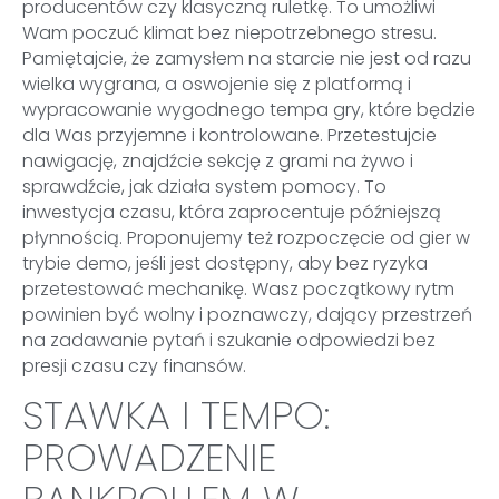
producentów czy klasyczną ruletkę. To umożliwi
Wam poczuć klimat bez niepotrzebnego stresu.
Pamiętajcie, że zamysłem na starcie nie jest od razu
wielka wygrana, a oswojenie się z platformą i
wypracowanie wygodnego tempa gry, które będzie
dla Was przyjemne i kontrolowane. Przetestujcie
nawigację, znajdźcie sekcję z grami na żywo i
sprawdźcie, jak działa system pomocy. To
inwestycja czasu, która zaprocentuje późniejszą
płynnością. Proponujemy też rozpoczęcie od gier w
trybie demo, jeśli jest dostępny, aby bez ryzyka
przetestować mechanikę. Wasz początkowy rytm
powinien być wolny i poznawczy, dający przestrzeń
na zadawanie pytań i szukanie odpowiedzi bez
presji czasu czy finansów.
STAWKA I TEMPO:
PROWADZENIE