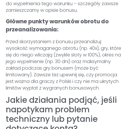
do wypełnienia tego warunku – szczegóły zawsze
zamieszczamy w opisie bonusu.
Główne punkty warunków obrotu do
przeanalizowania:
Przed skorzystaniem z bonusu przeanalizuj:
wysokość wymaganego obrotu (np. 40x), gry, które
się do niego wliczają (zwykle sloty w 100%), okres na
jego wypełnienie (np. 30 dni) oraz maksymalny
zakład podczas gry bonusem (może być
limitowany). Zawsze też upewnij się, czy promocja
jest ważna dla graczy z Polski i czy nie ma ukrytych
limitów wypłat z wygranych bonusowych.
Jakie działania podjąć, jeśli
napotykam problem
techniczny lub pytanie
dotyczące konta?