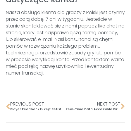
Nasza obsługa klienta dla graczy z Polski jest czynny
przez całą dobę, 7 dni w tygodniu. Jesteście w
stanie skontaktować się z nami poprzez live chat na
stronie, który jest najsprawniejszą formą pomocy,
lub skierować e-mail. Nasi konsultanci są chętni
pomóc w rozwiązaniu każdego problemu
technicznego, przedstawić zasady gry lub pomóc
w procesie weryfikacji konta. Przed kontaktem warto
mieć pod ręką nazwę użytkownika i ewentualny
numer transakcji.
PREVIOUS POST
NEXT POST
Player Feedback Is Key: Betista Casino Unveils Community Platform in UK
Real-Time Data Accessible Pirots 5 Slot Figures for UK