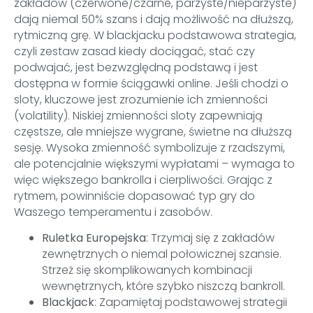
zakładów (czerwone/czarne, parzyste/nieparzyste)
dają niemal 50% szans i dają możliwość na dłuższą,
rytmiczną grę. W blackjacku podstawowa strategia,
czyli zestaw zasad kiedy dociągać, stać czy
podwajać, jest bezwzględną podstawą i jest
dostępna w formie ściągawki online. Jeśli chodzi o
sloty, kluczowe jest zrozumienie ich zmienności
(volatility). Niskiej zmienności sloty zapewniają
częstsze, ale mniejsze wygrane, świetne na dłuższą
sesję. Wysoka zmienność symbolizuje z rzadszymi,
ale potencjalnie większymi wypłatami – wymaga to
więc większego bankrolla i cierpliwości. Grając z
rytmem, powinniście dopasować typ gry do
Waszego temperamentu i zasobów.
Ruletka Europejska
: Trzymaj się z zakładów
zewnętrznych o niemal połowicznej szansie.
Strzeż się skomplikowanych kombinacji
wewnętrznych, które szybko niszczą bankroll.
Blackjack
: Zapamiętaj podstawowej strategii