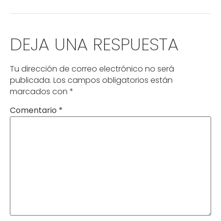
DEJA UNA RESPUESTA
Tu dirección de correo electrónico no será
publicada.
Los campos obligatorios están
marcados con
*
Comentario
*