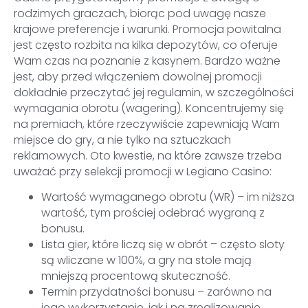
rodzimych graczach, biorąc pod uwagę nasze
krajowe preferencje i warunki. Promocja powitalna
jest często rozbita na kilka depozytów, co oferuje
Wam czas na poznanie z kasynem. Bardzo ważne
jest, aby przed włączeniem dowolnej promocji
dokładnie przeczytać jej regulamin, w szczególności
wymagania obrotu (wagering). Koncentrujemy się
na premiach, które rzeczywiście zapewniają Wam
miejsce do gry, a nie tylko na sztuczkach
reklamowych. Oto kwestie, na które zawsze trzeba
uważać przy selekcji promocji w Legiano Casino:
Wartość wymaganego obrotu (WR) – im niższa
wartość, tym prościej odebrać wygraną z
bonusu.
Lista gier, które liczą się w obrót – często sloty
są wliczane w 100%, a gry na stole mają
mniejszą procentową skuteczność.
Termin przydatności bonusu – zarówno na
jego wykorzystanie, jak i na zrealizowanie