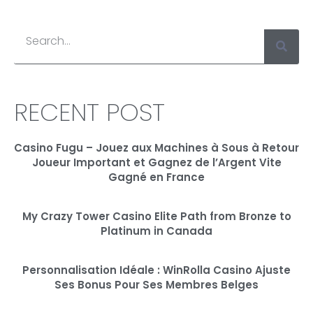
RECENT POST
Casino Fugu – Jouez aux Machines à Sous à Retour
Joueur Important et Gagnez de l’Argent Vite
Gagné en France
My Crazy Tower Casino Elite Path from Bronze to
Platinum in Canada
Personnalisation Idéale : WinRolla Casino Ajuste
Ses Bonus Pour Ses Membres Belges