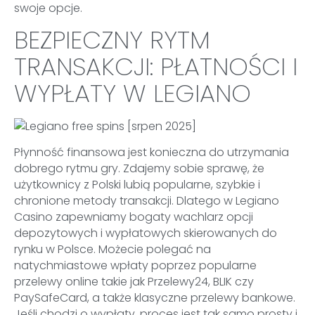
swoje opcje.
BEZPIECZNY RYTM
TRANSAKCJI: PŁATNOŚCI I
WYPŁATY W LEGIANO
Płynność finansowa jest konieczna do utrzymania
dobrego rytmu gry. Zdajemy sobie sprawę, że
użytkownicy z Polski lubią popularne, szybkie i
chronione metody transakcji. Dlatego w Legiano
Casino zapewniamy bogaty wachlarz opcji
depozytowych i wypłatowych skierowanych do
rynku w Polsce. Możecie polegać na
natychmiastowe wpłaty poprzez popularne
przelewy online takie jak Przelewy24, BLIK czy
PaySafeCard, a także klasyczne przelewy bankowe.
Jeśli chodzi o wypłaty, proces jest tak samo prosty i