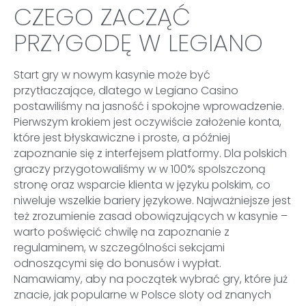
CZEGO ZACZĄĆ
PRZYGODĘ W LEGIANO
Start gry w nowym kasynie może być
przytłaczające, dlatego w Legiano Casino
postawiliśmy na jasność i spokojne wprowadzenie.
Pierwszym krokiem jest oczywiście założenie konta,
które jest błyskawiczne i proste, a później
zapoznanie się z interfejsem platformy. Dla polskich
graczy przygotowaliśmy w w 100% spolszczoną
stronę oraz wsparcie klienta w języku polskim, co
niweluje wszelkie bariery językowe. Najważniejsze jest
też zrozumienie zasad obowiązujących w kasynie –
warto poświęcić chwilę na zapoznanie z
regulaminem, w szczególności sekcjami
odnoszącymi się do bonusów i wypłat.
Namawiamy, aby na początek wybrać gry, które już
znacie, jak popularne w Polsce sloty od znanych