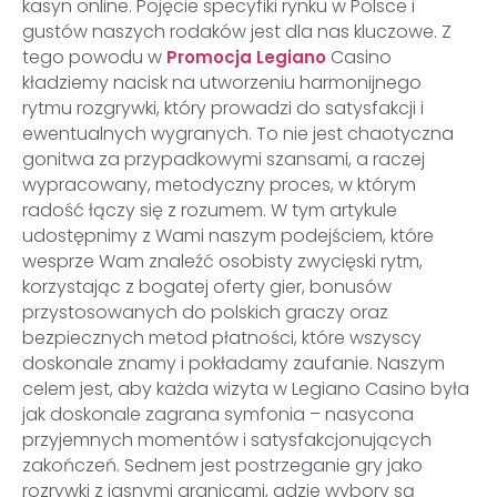
kasyn online. Pojęcie specyfiki rynku w Polsce i
gustów naszych rodaków jest dla nas kluczowe. Z
tego powodu w
Casino
Promocja Legiano
kładziemy nacisk na utworzeniu harmonijnego
rytmu rozgrywki, który prowadzi do satysfakcji i
ewentualnych wygranych. To nie jest chaotyczna
gonitwa za przypadkowymi szansami, a raczej
wypracowany, metodyczny proces, w którym
radość łączy się z rozumem. W tym artykule
udostępnimy z Wami naszym podejściem, które
wesprze Wam znaleźć osobisty zwycięski rytm,
korzystając z bogatej oferty gier, bonusów
przystosowanych do polskich graczy oraz
bezpiecznych metod płatności, które wszyscy
doskonale znamy i pokładamy zaufanie. Naszym
celem jest, aby każda wizyta w Legiano Casino była
jak doskonale zagrana symfonia – nasycona
przyjemnych momentów i satysfakcjonujących
zakończeń. Sednem jest postrzeganie gry jako
rozrywki z jasnymi granicami, gdzie wybory są