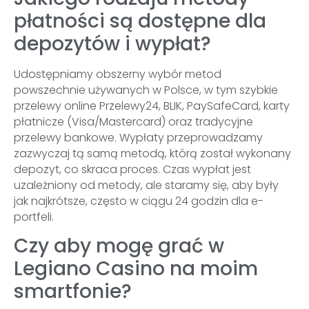
płatności są dostępne dla
depozytów i wypłat?
Udostępniamy obszerny wybór metod
powszechnie używanych w Polsce, w tym szybkie
przelewy online Przelewy24, BLIK, PaySafeCard, karty
płatnicze (Visa/Mastercard) oraz tradycyjne
przelewy bankowe. Wypłaty przeprowadzamy
zazwyczaj tą samą metodą, którą został wykonany
depozyt, co skraca proces. Czas wypłat jest
uzależniony od metody, ale staramy się, aby były
jak najkrótsze, często w ciągu 24 godzin dla e-
portfeli.
Czy aby mogę grać w
Legiano Casino na moim
smartfonie?