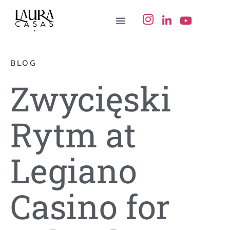
BLOG
Zwycięski
Rytm at
Legiano
Casino for