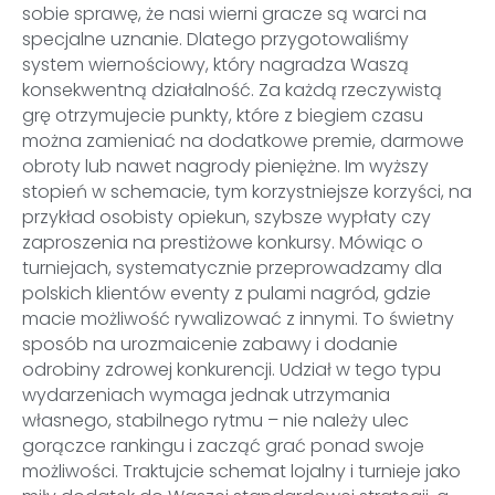
sobie sprawę, że nasi wierni gracze są warci na
specjalne uznanie. Dlatego przygotowaliśmy
system wiernościowy, który nagradza Waszą
konsekwentną działalność. Za każdą rzeczywistą
grę otrzymujecie punkty, które z biegiem czasu
można zamieniać na dodatkowe premie, darmowe
obroty lub nawet nagrody pieniężne. Im wyższy
stopień w schemacie, tym korzystniejsze korzyści, na
przykład osobisty opiekun, szybsze wypłaty czy
zaproszenia na prestiżowe konkursy. Mówiąc o
turniejach, systematycznie przeprowadzamy dla
polskich klientów eventy z pulami nagród, gdzie
macie możliwość rywalizować z innymi. To świetny
sposób na urozmaicenie zabawy i dodanie
odrobiny zdrowej konkurencji. Udział w tego typu
wydarzeniach wymaga jednak utrzymania
własnego, stabilnego rytmu – nie należy ulec
gorączce rankingu i zacząć grać ponad swoje
możliwości. Traktujcie schemat lojalny i turnieje jako