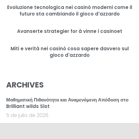
Evoluzione tecnologica nei casinò moderni come il
futuro sta cambiando il gioco d'azzardo
Avanserte strategier for å vinne i casinoet
Miti e verità nei casinò cosa sapere davvero sul
gioco d'azzardo
ARCHIVES
Μαθηματική Πιθανότητα και Αναμενόμενη Απόδοση στο
Brilliant wilds Slot
5 de julio de 2026