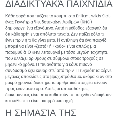
ΔΙΑΔΙΚΤΥΑΚΆ ΠΑΙΧΝΊΔΙΑ
Κάθε φορά που πιέζετε το κουμπί στο Brilliant wilds Slot,
ένας Γεννήτρια Ψευδοτυχαίων Αριθμών (RNG)
δημιουργεί ένα εξαγόμενο. Αυτή η μέθοδος εξασφαλίζει
ότι κάθε spin είναι απόλυτα τυχαία. Δεν παίζει ρόλο τι
έγινε πριν ή τι θα γίνει μετά. Η αντίληψη ότι ένα παιχνίδι
μπορεί να είναι «ζεστό» ή «κρύο» είναι απλώς μια
παραμυθιά. Ο RNG λειτουργεί με τόσο μεγάλη ταχύτητα,
που αλλάζει αριθμούς σε σύμβολα στους τροχούς σε
μηδενικό χρόνο. Η πιθανότητα για κάθε πιθανό
συνδυασμό έχει καθοριστεί από πριν. Η τυχαιότητα φέρνει
μεγάλες αποκλίσεις στο βραχυπρόθεσμο, ακόμα κι αν στο
μακρύ χρονικό διάστημα τα αριθμητικά στοιχεία τείνουν
προς έναν μέσο όρο. Αυτές οι απροσδόκητες
διακυμάνσεις είναι που καθιστούν το παιχνίδι ενδιαφέρον
και κάθε spin είναι μια φρέσκια αρχή.
Η ΣΗΜΑΣΊΑ ΤΗΣ