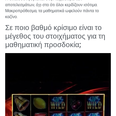
αποτελεσμάτων, όχι στο ότι όλοι κερδίζουν ισότιμα.
Μακροπρόθεσμα, τα μαθηματικά ωφελούν πάντα το
καζίνο.
Σε ποιο βαθμό κρίσιμο είναι το
μέγεθος του στοιχήματος για τη
μαθηματική προσδοκία;