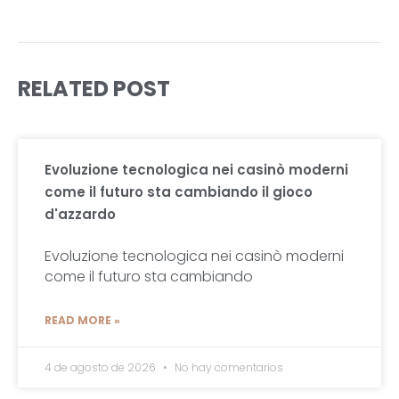
RELATED POST
Evoluzione tecnologica nei casinò moderni
come il futuro sta cambiando il gioco
d'azzardo
Evoluzione tecnologica nei casinò moderni
come il futuro sta cambiando
READ MORE »
4 de agosto de 2026
No hay comentarios