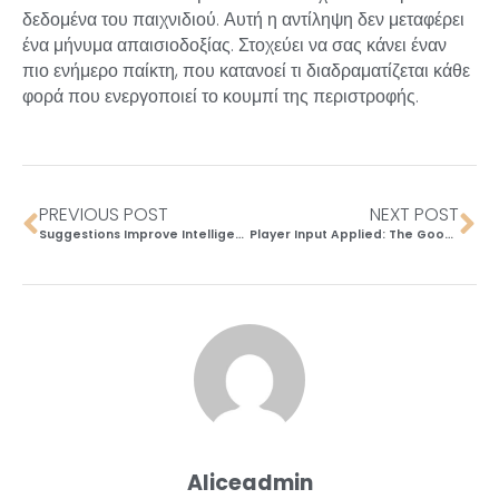
δεδομένα του παιχνιδιού. Αυτή η αντίληψη δεν μεταφέρει
ένα μήνυμα απαισιοδοξίας. Στοχεύει να σας κάνει έναν
πιο ενήμερο παίκτη, που κατανοεί τι διαδραματίζεται κάθε
φορά που ενεργοποιεί το κουμπί της περιστροφής.
PREVIOUS POST
NEXT POST
Suggestions Improve Intelligence: Need for Slots Studies Australia Preferences
Player Input Applied: The Goonies Slot Heeds Its Community
Aliceadmin