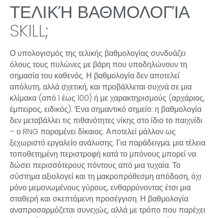
ΤΕΛΙΚΉ ΒΑΘΜΟΛΟΓΊΑ
SKILL;
Ο υπολογισμός της τελικής βαθμολογίας συνδυάζει
όλους τους πυλώνες με βάρη που υποδηλώνουν τη
σημασία του καθενός. Η βαθμολογία δεν αποτελεί
απόλυτη, αλλά σχετική, και προβάλλεται συχνά σε μια
κλίμακα (από 1 έως 100) ή με χαρακτηρισμούς (αρχάριος,
έμπειρος, ειδικός). Ένα σημαντικό σημείο: η βαθμολογία
δεν μεταβάλλει τις πιθανότητες νίκης στο ίδιο το παιχνίδι
– ο RNG παραμένει δίκαιος. Αποτελεί μάλλον ως
ξεχωριστό εργαλείο ανάλυσης. Για παράδειγμα, μια τέλεια
τοποθετημένη περιστροφή κατά το μπόνους μπορεί να
δώσει περισσότερους πόντους από μια τυχαία. Το
σύστημα αξιολογεί και τη μακροπρόθεσμη απόδοση, όχι
μόνο μεμονωμένους γύρους, ενθαρρύνοντας έτσι μια
σταθερή και σκεπτόμενη προσέγγιση. Η βαθμολογία
αναπροσαρμόζεται συνεχώς, αλλά με τρόπο που παρέχει