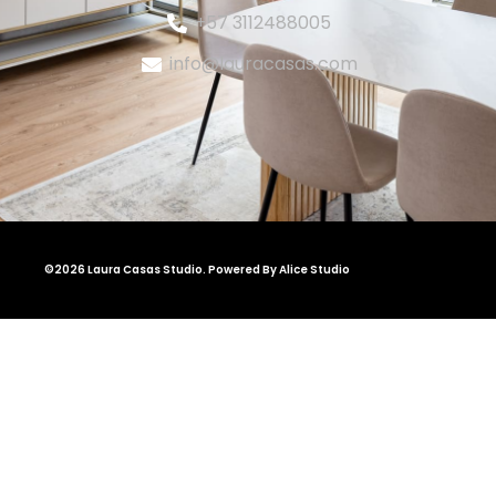
+57 3112488005
info@lauracasas.com
©2026 Laura Casas Studio. Powered By Alice Studio