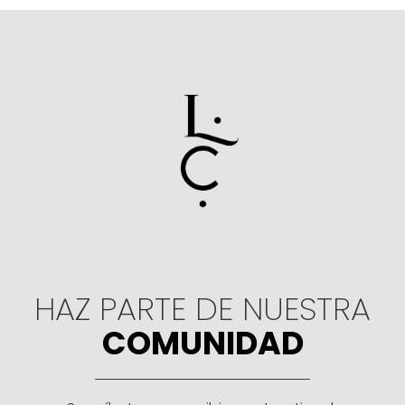
HAZ PARTE DE NUESTRA
COMUNIDAD