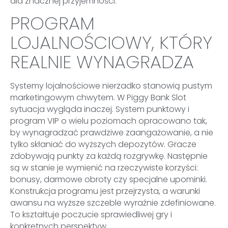
dla znacznej przyjemności.
PROGRAM
LOJALNOŚCIOWY, KTÓRY
REALNIE WYNAGRADZA
Systemy lojalnościowe nierzadko stanowią pustym
marketingowym chwytem. W Piggy Bank Slot
sytuacja wygląda inaczej. System punktowy i
program VIP o wielu poziomach opracowano tak,
by wynagradzać prawdziwe zaangażowanie, a nie
tylko skłaniać do wyższych depozytów. Gracze
zdobywają punkty za każdą rozgrywkę. Następnie
są w stanie je wymienić na rzeczywiste korzyści:
bonusy, darmowe obroty czy specjalne upominki.
Konstrukcja programu jest przejrzysta, a warunki
awansu na wyższe szczeble wyraźnie zdefiniowane.
To kształtuje poczucie sprawiedliwej gry i
konkretnych perspektyw.