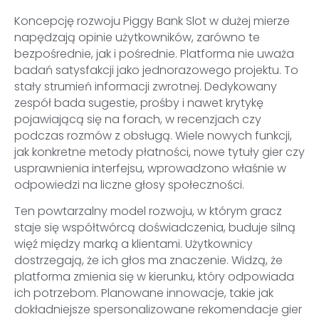
Koncepcję rozwoju Piggy Bank Slot w dużej mierze
napędzają opinie użytkowników, zarówno te
bezpośrednie, jak i pośrednie. Platforma nie uważa
badań satysfakcji jako jednorazowego projektu. To
stały strumień informacji zwrotnej. Dedykowany
zespół bada sugestie, prośby i nawet krytykę
pojawiającą się na forach, w recenzjach czy
podczas rozmów z obsługą. Wiele nowych funkcji,
jak konkretne metody płatności, nowe tytuły gier czy
usprawnienia interfejsu, wprowadzono właśnie w
odpowiedzi na liczne głosy społeczności.
Ten powtarzalny model rozwoju, w którym gracz
staje się współtwórcą doświadczenia, buduje silną
więź między marką a klientami. Użytkownicy
dostrzegają, że ich głos ma znaczenie. Widzą, że
platforma zmienia się w kierunku, który odpowiada
ich potrzebom. Planowane innowacje, takie jak
dokładniejsze spersonalizowane rekomendacje gier