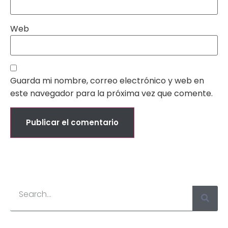
Web
Guarda mi nombre, correo electrónico y web en
este navegador para la próxima vez que comente.