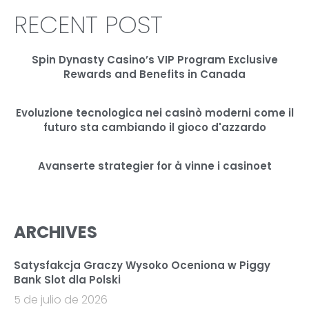
RECENT POST
Spin Dynasty Casino’s VIP Program Exclusive
Rewards and Benefits in Canada
Evoluzione tecnologica nei casinò moderni come il
futuro sta cambiando il gioco d'azzardo
Avanserte strategier for å vinne i casinoet
ARCHIVES
Satysfakcja Graczy Wysoko Oceniona w Piggy
Bank Slot dla Polski
5 de julio de 2026