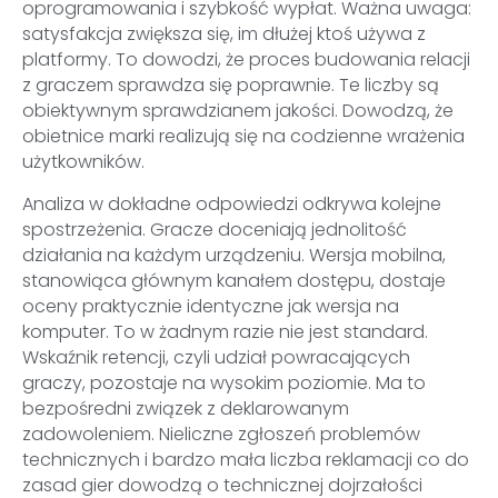
oprogramowania i szybkość wypłat. Ważna uwaga:
satysfakcja zwiększa się, im dłużej ktoś używa z
platformy. To dowodzi, że proces budowania relacji
z graczem sprawdza się poprawnie. Te liczby są
obiektywnym sprawdzianem jakości. Dowodzą, że
obietnice marki realizują się na codzienne wrażenia
użytkowników.
Analiza w dokładne odpowiedzi odkrywa kolejne
spostrzeżenia. Gracze doceniają jednolitość
działania na każdym urządzeniu. Wersja mobilna,
stanowiąca głównym kanałem dostępu, dostaje
oceny praktycznie identyczne jak wersja na
komputer. To w żadnym razie nie jest standard.
Wskaźnik retencji, czyli udział powracających
graczy, pozostaje na wysokim poziomie. Ma to
bezpośredni związek z deklarowanym
zadowoleniem. Nieliczne zgłoszeń problemów
technicznych i bardzo mała liczba reklamacji co do
zasad gier dowodzą o technicznej dojrzałości