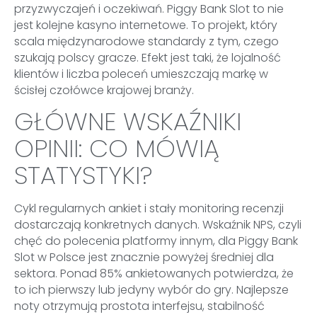
przyzwyczajeń i oczekiwań. Piggy Bank Slot to nie
jest kolejne kasyno internetowe. To projekt, który
scala międzynarodowe standardy z tym, czego
szukają polscy gracze. Efekt jest taki, że lojalność
klientów i liczba poleceń umieszczają markę w
ścisłej czołówce krajowej branży.
GŁÓWNE WSKAŹNIKI
OPINII: CO MÓWIĄ
STATYSTYKI?
Cykl regularnych ankiet i stały monitoring recenzji
dostarczają konkretnych danych. Wskaźnik NPS, czyli
chęć do polecenia platformy innym, dla Piggy Bank
Slot w Polsce jest znacznie powyżej średniej dla
sektora. Ponad 85% ankietowanych potwierdza, że
to ich pierwszy lub jedyny wybór do gry. Najlepsze
noty otrzymują prostota interfejsu, stabilność