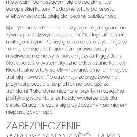
motywami odnoszącymi się do rodzimej lub
europejskiej kultury. Podobne tytuły po prostu
efektywniej oddziałują do lokalnej publiczności.
Sporym powodzeniem cieszy się sekcja z grami na
żywo z prawdziwymi krupierami. Oddaje atmosferę
małego kasyna. Polscy gracze często wybierają tę
formę, ceniąc profesjonalizm prowadzących i
możliwość rozmowy w polskim języku. Piggy Bank
Slot dba też o systematyczne odświeżanie kolekcji.
Nieaktualne tytuły są eliminowane, a na ich miejsce
trafiają nowości. To utrzymuje zaangażowanie i
przynosi poczucie, że platforma podąża za
trendami. Taka dynamiczna, a przy tym rozsądna
polityka gwarantuje, że każdy wybierze coś dla
siebie. Gracz nie czuje się przytłoczony nadmiarem
niepasujących opcji.
ZABEZPIECZENIE I