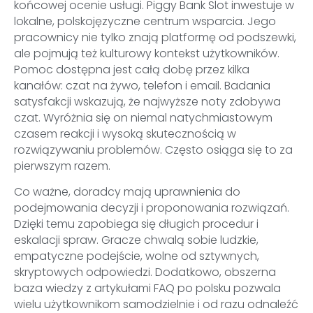
końcowej ocenie usługi. Piggy Bank Slot inwestuje w
lokalne, polskojęzyczne centrum wsparcia. Jego
pracownicy nie tylko znają platformę od podszewki,
ale pojmują też kulturowy kontekst użytkowników.
Pomoc dostępna jest całą dobę przez kilka
kanałów: czat na żywo, telefon i email. Badania
satysfakcji wskazują, że najwyższe noty zdobywa
czat. Wyróżnia się on niemal natychmiastowym
czasem reakcji i wysoką skutecznością w
rozwiązywaniu problemów. Często osiąga się to za
pierwszym razem.
Co ważne, doradcy mają uprawnienia do
podejmowania decyzji i proponowania rozwiązań.
Dzięki temu zapobiega się długich procedur i
eskalacji spraw. Gracze chwalą sobie ludzkie,
empatyczne podejście, wolne od sztywnych,
skryptowych odpowiedzi. Dodatkowo, obszerna
baza wiedzy z artykułami FAQ po polsku pozwala
wielu użytkownikom samodzielnie i od razu odnaleźć