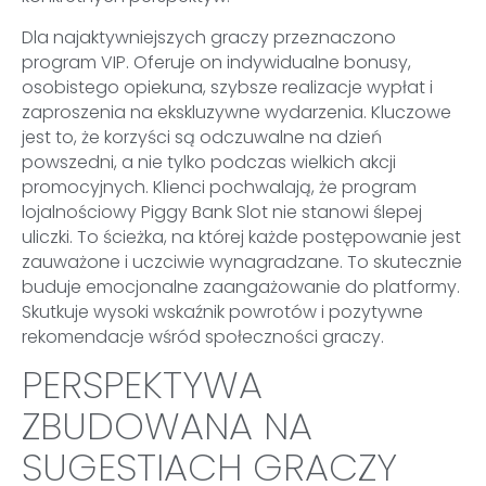
Dla najaktywniejszych graczy przeznaczono
program VIP. Oferuje on indywidualne bonusy,
osobistego opiekuna, szybsze realizacje wypłat i
zaproszenia na ekskluzywne wydarzenia. Kluczowe
jest to, że korzyści są odczuwalne na dzień
powszedni, a nie tylko podczas wielkich akcji
promocyjnych. Klienci pochwalają, że program
lojalnościowy Piggy Bank Slot nie stanowi ślepej
uliczki. To ścieżka, na której każde postępowanie jest
zauważone i uczciwie wynagradzane. To skutecznie
buduje emocjonalne zaangażowanie do platformy.
Skutkuje wysoki wskaźnik powrotów i pozytywne
rekomendacje wśród społeczności graczy.
PERSPEKTYWA
ZBUDOWANA NA
SUGESTIACH GRACZY