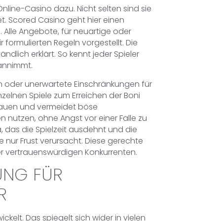
ine-Casino dazu. Nicht selten sind sie
t. Scored Casino geht hier einen
 Alle Angebote, für neuartige oder
 formulierten Regeln vorgestellt. Die
lich erklärt. So kennt jeder Spieler
 annimmt.
seln oder unerwartete Einschränkungen für
nzelnen Spiele zum Erreichen der Boni
trauen und vermeidet böse
nutzen, ohne Angst vor einer Falle zu
, das die Spielzeit ausdehnt und die
e nur Frust verursacht. Diese gerechte
er vertrauenswürdigen Konkurrenten.
UNG FÜR
R
kelt. Das spiegelt sich wider in vielen