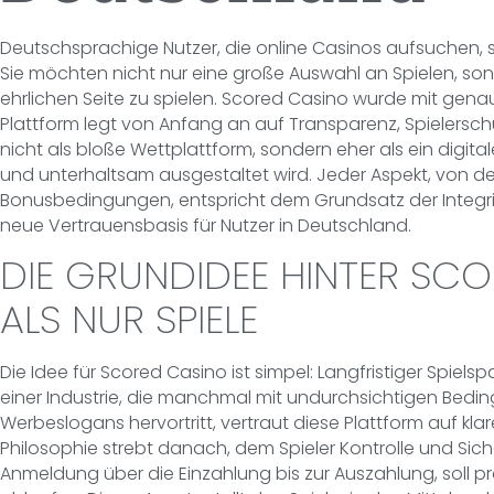
Deutschsprachige Nutzer, die online Casinos aufsuchen, s
Sie möchten nicht nur eine große Auswahl an Spielen, so
ehrlichen Seite zu spielen. Scored Casino wurde mit gena
Plattform legt von Anfang an auf Transparenz, Spielerschut
nicht als bloße Wettplattform, sondern eher als ein digita
und unterhaltsam ausgestaltet wird. Jeder Aspekt, von de
Bonusbedingungen, entspricht dem Grundsatz der Integri
neue Vertrauensbasis für Nutzer in Deutschland.
DIE GRUNDIDEE HINTER SC
ALS NUR SPIELE
Die Idee für Scored Casino ist simpel: Langfristiger Spielsp
einer Industrie, die manchmal mit undurchsichtigen Bed
Werbeslogans hervortritt, vertraut diese Plattform auf kl
Philosophie strebt danach, dem Spieler Kontrolle und Siche
Anmeldung über die Einzahlung bis zur Auszahlung, soll 