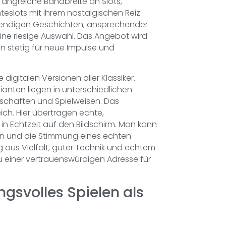
angreiche Bandbreite an Slots,
teslots mit ihrem nostalgischen Reiz
wendigen Geschichten, ansprechender
eine riesige Auswahl. Das Angebot wird
gen stetig für neue Impulse und
digitalen Versionen aller Klassiker.
ianten liegen in unterschiedlichen
itschaften und Spielweisen. Das
eich. Hier übertragen echte,
in Echtzeit auf den Bildschirm. Man kann
en und die Stimmung eines echten
 aus Vielfalt, guter Technik und echtem
u einer vertrauenswürdigen Adresse für
gsvolles Spielen als