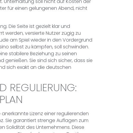
t. Unterhaltung soll nicht auf Kosten der
ter für einen gelungenen Abend, nicht
. Die Seite ist gezielt klar und
rt werden, versierte Nutzer zügig zu
eude am Spiel wieder in den Vordergrund
ino selbst zu kämpfen, soll schwinden.
eine stabilere Beziehung zu seinen
d genießen. Sie sind sich sicher, dass sie
 und sich exakt an die deutschen
D REGULIERUNG:
NPLAN
e anerkannte Lizenz einer regulierenden
z. Sie garantiert strenge Auflagen zum
ellen Solidität des Unternehmens. Diese