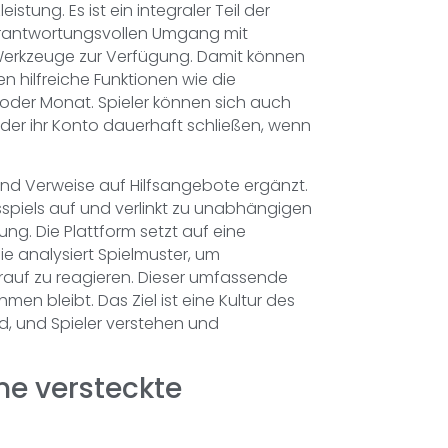
stung. Es ist ein integraler Teil der
verantwortungsvollen Umgang mit
Werkzeuge zur Verfügung. Damit können
en hilfreiche Funktionen wie die
 oder Monat. Spieler können sich auch
der ihr Konto dauerhaft schließen, wenn
d Verweise auf Hilfsangebote ergänzt.
sspiels auf und verlinkt zu unabhängigen
ung. Die Plattform setzt auf eine
Sie analysiert Spielmuster, um
rauf zu reagieren. Dieser umfassende
en bleibt. Das Ziel ist eine Kultur des
d, und Spieler verstehen und
ne versteckte