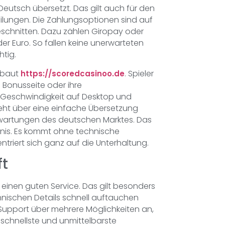
Deutsch übersetzt. Das gilt auch für den
ilungen. Die Zahlungsoptionen sind auf
eschnitten. Dazu zählen Giropay oder
der Euro. So fallen keine unerwarteten
htig.
ebaut
. Spieler
https://scoredcasinoo.de
e Bonusseite oder ihre
e Geschwindigkeit auf Desktop und
eht über eine einfache Übersetzung
rwartungen des deutschen Marktes. Das
ebnis. Es kommt ohne technische
riert sich ganz auf die Unterhaltung.
ft
einen guten Service. Das gilt besonders
hnischen Details schnell auftauchen
Support über mehrere Möglichkeiten an,
 schnellste und unmittelbarste