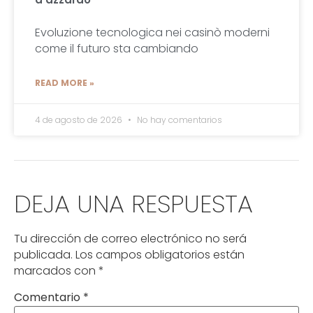
Evoluzione tecnologica nei casinò moderni
come il futuro sta cambiando
READ MORE »
4 de agosto de 2026
No hay comentarios
DEJA UNA RESPUESTA
Tu dirección de correo electrónico no será
publicada.
Los campos obligatorios están
marcados con
*
Comentario
*