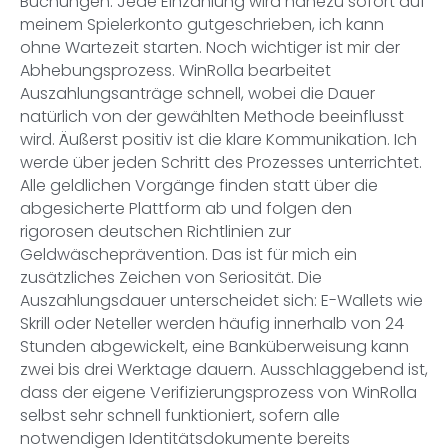
Buchungen. Jede Einzahlung wird nahezu sofort auf
meinem Spielerkonto gutgeschrieben, ich kann
ohne Wartezeit starten. Noch wichtiger ist mir der
Abhebungsprozess. WinRolla bearbeitet
Auszahlungsanträge schnell, wobei die Dauer
natürlich von der gewählten Methode beeinflusst
wird. Äußerst positiv ist die klare Kommunikation. Ich
werde über jeden Schritt des Prozesses unterrichtet.
Alle geldlichen Vorgänge finden statt über die
abgesicherte Plattform ab und folgen den
rigorosen deutschen Richtlinien zur
Geldwäscheprävention. Das ist für mich ein
zusätzliches Zeichen von Seriosität. Die
Auszahlungsdauer unterscheidet sich: E-Wallets wie
Skrill oder Neteller werden häufig innerhalb von 24
Stunden abgewickelt, eine Banküberweisung kann
zwei bis drei Werktage dauern. Ausschlaggebend ist,
dass der eigene Verifizierungsprozess von WinRolla
selbst sehr schnell funktioniert, sofern alle
notwendigen Identitätsdokumente bereits