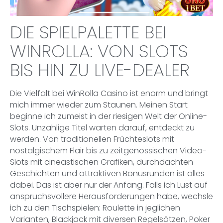
DIE SPIELPALETTE BEI
WINROLLA: VON SLOTS
BIS HIN ZU LIVE-DEALER
Die Vielfalt bei WinRolla Casino ist enorm und bringt
mich immer wieder zum Staunen. Meinen Start
beginne ich zumeist in der riesigen Welt der Online-
Slots. Unzählige Titel warten darauf, entdeckt zu
werden. Von traditionellen Früchteslots mit
nostalgischem Flair bis zu zeitgenössischen Video-
Slots mit cineastischen Grafiken, durchdachten
Geschichten und attraktiven Bonusrunden ist alles
dabei. Das ist aber nur der Anfang. Falls ich Lust auf
anspruchsvollere Herausforderungen habe, wechsle
ich zu den Tischspielen: Roulette in jeglichen
Varianten, Blackjack mit diversen Regelsätzen, Poker