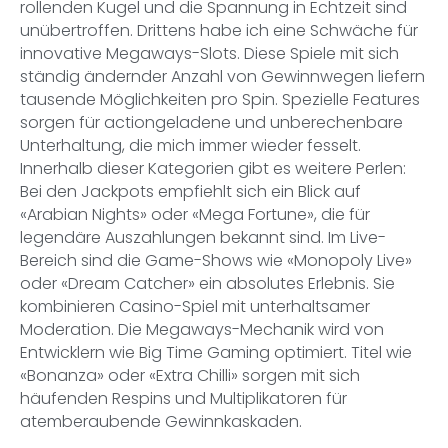
rollenden Kugel und die Spannung in Echtzeit sind
unübertroffen. Drittens habe ich eine Schwäche für
innovative Megaways-Slots. Diese Spiele mit sich
ständig ändernder Anzahl von Gewinnwegen liefern
tausende Möglichkeiten pro Spin. Spezielle Features
sorgen für actiongeladene und unberechenbare
Unterhaltung, die mich immer wieder fesselt.
Innerhalb dieser Kategorien gibt es weitere Perlen:
Bei den Jackpots empfiehlt sich ein Blick auf
«Arabian Nights» oder «Mega Fortune», die für
legendäre Auszahlungen bekannt sind. Im Live-
Bereich sind die Game-Shows wie «Monopoly Live»
oder «Dream Catcher» ein absolutes Erlebnis. Sie
kombinieren Casino-Spiel mit unterhaltsamer
Moderation. Die Megaways-Mechanik wird von
Entwicklern wie Big Time Gaming optimiert. Titel wie
«Bonanza» oder «Extra Chilli» sorgen mit sich
häufenden Respins und Multiplikatoren für
atemberaubende Gewinnkaskaden.