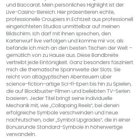
und Baccarat. Mein persönliches Highlight ist der
Live-Casino-Bereich. Hier präsentieren echte,
professionelle Croupiers in Echtzeit aus professionell
eingerichteten Studios unmittelbar auf meinen
Bildschirm. Ich darf mit ihnen sprechen, den
Kartenwurf live verfolgen und komme mir vor, als
befände ich mich an den besten Tischen der Welt –
gemütlich von zu Hause aus. Diese Bandbreite
vertreibt jede Eintönigkeit. Ganz besonders fasziniert
mich die thematische Spannweite der Slots. Sie
reicht von altägyptischen Abenteuern über
science-fiction-artige Sci-Fi-Epen bis hin zu Spielen,
die auf Blockbuster-Filmen und beliebten TV-Serien
basieren. Jeder Titel bringt seine individuelle
Mechanik mit, wie „Collapsing Reels“, bei denen
erfolgreiche Symbole verschwinden und neue
nachrutschen, oder „Symbol Upgrades“, die in einer
Bonusrunde Standard-Symbole in höherwertige
verwandeln.