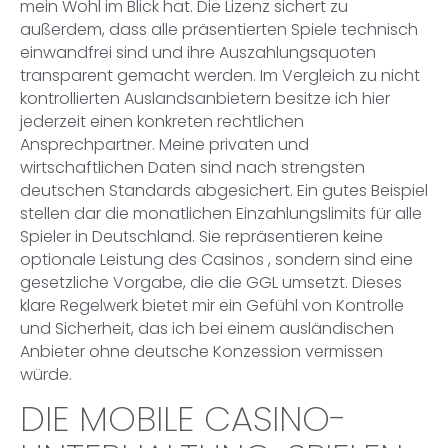
mein Wohl im Blick hat. Die Lizenz sichert zu
außerdem, dass alle präsentierten Spiele technisch
einwandfrei sind und ihre Auszahlungsquoten
transparent gemacht werden. Im Vergleich zu nicht
kontrollierten Auslandsanbietern besitze ich hier
jederzeit einen konkreten rechtlichen
Ansprechpartner. Meine privaten und
wirtschaftlichen Daten sind nach strengsten
deutschen Standards abgesichert. Ein gutes Beispiel
stellen dar die monatlichen Einzahlungslimits für alle
Spieler in Deutschland. Sie repräsentieren keine
optionale Leistung des Casinos , sondern sind eine
gesetzliche Vorgabe, die die GGL umsetzt. Dieses
klare Regelwerk bietet mir ein Gefühl von Kontrolle
und Sicherheit, das ich bei einem ausländischen
Anbieter ohne deutsche Konzession vermissen
würde.
DIE MOBILE CASINO-