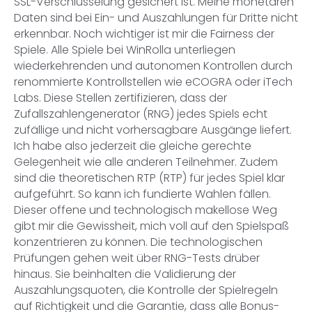
SSL-Verschlüsselung gesichert ist. Meine monetären
Daten sind bei Ein- und Auszahlungen für Dritte nicht
erkennbar. Noch wichtiger ist mir die Fairness der
Spiele. Alle Spiele bei WinRolla unterliegen
wiederkehrenden und autonomen Kontrollen durch
renommierte Kontrollstellen wie eCOGRA oder iTech
Labs. Diese Stellen zertifizieren, dass der
Zufallszahlengenerator (RNG) jedes Spiels echt
zufällige und nicht vorhersagbare Ausgänge liefert.
Ich habe also jederzeit die gleiche gerechte
Gelegenheit wie alle anderen Teilnehmer. Zudem
sind die theoretischen RTP (RTP) für jedes Spiel klar
aufgeführt. So kann ich fundierte Wahlen fällen.
Dieser offene und technologisch makellose Weg
gibt mir die Gewissheit, mich voll auf den Spielspaß
konzentrieren zu können. Die technologischen
Prüfungen gehen weit über RNG-Tests drüber
hinaus. Sie beinhalten die Validierung der
Auszahlungsquoten, die Kontrolle der Spielregeln
auf Richtigkeit und die Garantie, dass alle Bonus-