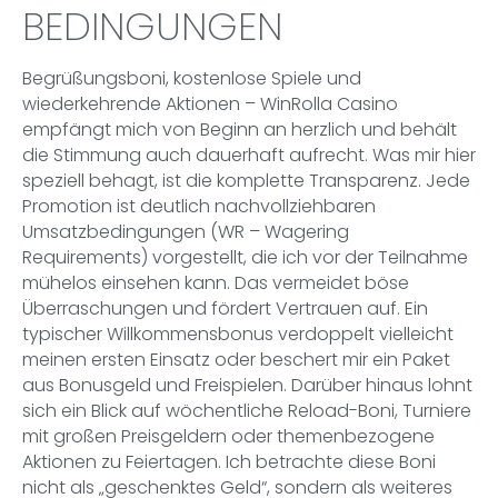
BEDINGUNGEN
Begrüßungsboni, kostenlose Spiele und
wiederkehrende Aktionen – WinRolla Casino
empfängt mich von Beginn an herzlich und behält
die Stimmung auch dauerhaft aufrecht. Was mir hier
speziell behagt, ist die komplette Transparenz. Jede
Promotion ist deutlich nachvollziehbaren
Umsatzbedingungen (WR – Wagering
Requirements) vorgestellt, die ich vor der Teilnahme
mühelos einsehen kann. Das vermeidet böse
Überraschungen und fördert Vertrauen auf. Ein
typischer Willkommensbonus verdoppelt vielleicht
meinen ersten Einsatz oder beschert mir ein Paket
aus Bonusgeld und Freispielen. Darüber hinaus lohnt
sich ein Blick auf wöchentliche Reload-Boni, Turniere
mit großen Preisgeldern oder themenbezogene
Aktionen zu Feiertagen. Ich betrachte diese Boni
nicht als „geschenktes Geld“, sondern als weiteres