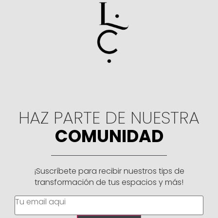
HAZ PARTE DE NUESTRA
COMUNIDAD
¡Suscríbete para recibir nuestros tips de
transformación de tus espacios y más!