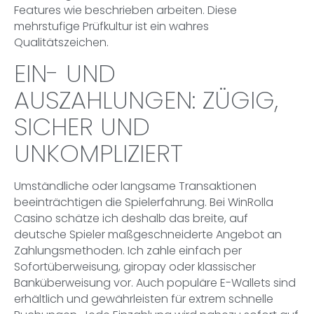
Features wie beschrieben arbeiten. Diese
mehrstufige Prüfkultur ist ein wahres
Qualitätszeichen.
EIN- UND
AUSZAHLUNGEN: ZÜGIG,
SICHER UND
UNKOMPLIZIERT
Umständliche oder langsame Transaktionen
beeinträchtigen die Spielerfahrung. Bei WinRolla
Casino schätze ich deshalb das breite, auf
deutsche Spieler maßgeschneiderte Angebot an
Zahlungsmethoden. Ich zahle einfach per
Sofortüberweisung, giropay oder klassischer
Banküberweisung vor. Auch populäre E-Wallets sind
erhältlich und gewährleisten für extrem schnelle