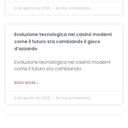
4 de agosto de 2026
No hay comentarios
Evoluzione tecnologica nei casinò moderni
come il futuro sta cambiando il gioco
d'azzardo
Evoluzione tecnologica nei casinò moderni
come il futuro sta cambiando
READ MORE »
4 de agosto de 2026
No hay comentarios