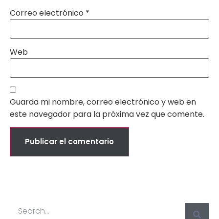
Correo electrónico
*
Web
Guarda mi nombre, correo electrónico y web en
este navegador para la próxima vez que comente.