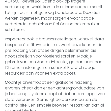
4G/5G. Hoewel Bol Casino ook op tragere
verbindingen werkt, komt de ultieme soepele scroll
tot zijn recht met genoeg bandbreedte. Deze tips
werken algemeen, maar zorgen ervoor dat de
verbeterde techniek van Bol Casino helemaal kan
schitteren.
Inspecteer ook je browserinstellingen. Schakel ‘data
besparen’ of ‘lite-modus’ uit, want deze kunnen de
pre-loading van afbeeldingen belemmeren die
noodzakelijk is voor vloeiend scrollen. Maak je
gebruik van een Android-toestel, ga dan naar naar
Chrome-instellingen en schakel ‘Prefetch page
resources’ aan voor een extra boost.
Mocht je onverhoopt een grafische hapering
ervaren, check dan er een achtergrondupdate van
je besturingssysteem loopt of dat andere apps veel
data verbruiken. Soms ligt de oorzaak buiten de
casino-site. Een simpele browser-restart kan dan al
uitkomst bieden.