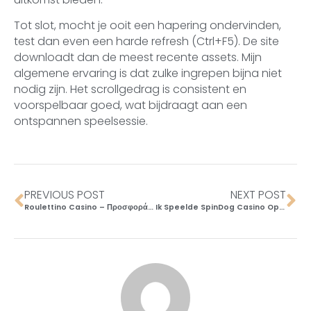
Tot slot, mocht je ooit een hapering ondervinden,
test dan even een harde refresh (Ctrl+F5). De site
downloadt dan de meest recente assets. Mijn
algemene ervaring is dat zulke ingrepen bijna niet
nodig zijn. Het scrollgedrag is consistent en
voorspelbaar goed, wat bijdraagt aan een
ontspannen speelsessie.
PREVIOUS POST
NEXT POST
Roulettino Casino – Προσφορά Υποδοχής: Πώς να το Δηλώσετε και να το Χρησιμοποιήσετε στην Ελλάδα
Ik Speelde SpinDog Casino Op Verschillende Tijden: Kwaliteitsconsistentie in Nederland