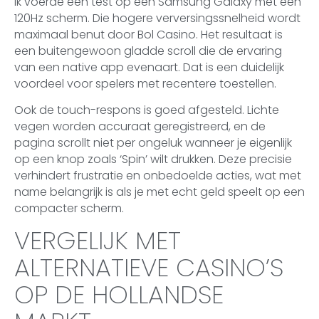
Ik voerde een test op een Samsung Galaxy met een
120Hz scherm. Die hogere verversingssnelheid wordt
maximaal benut door Bol Casino. Het resultaat is
een buitengewoon gladde scroll die de ervaring
van een native app evenaart. Dat is een duidelijk
voordeel voor spelers met recentere toestellen.
Ook de touch-respons is goed afgesteld. Lichte
vegen worden accuraat geregistreerd, en de
pagina scrollt niet per ongeluk wanneer je eigenlijk
op een knop zoals ‘Spin’ wilt drukken. Deze precisie
verhindert frustratie en onbedoelde acties, wat met
name belangrijk is als je met echt geld speelt op een
compacter scherm.
VERGELIJK MET
ALTERNATIEVE CASINO’S
OP DE HOLLANDSE