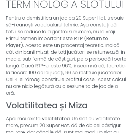
TERMINOLOGIA SLOTULUI
Pentru a demistifica un joc ca 20 Super Hot, trebuie
să-i cunoști vocabularul tehnic. Așa constați că
totul se reduce la algoritmi și numere, nu la vrăji.
Primul termen important este
RTP (Return to
Player)
. Acesta este un procentaj teoretic. Indică
cât din banii mizați de toți jucătorii se returnează, în
medie, sub formă de câștiguri, pe o perioadă foarte
lungă. Dacă RTP-ul este 96%, înseamnă că, teoretic,
la fiecare 100 de lei jucați, 96 se restituie jucătorilor.
Cei 4 lei rămași constituie profitul casei. Acest calcul
nu are nicio legătură cu o sesiune ta de joc de o
oră.
Volatilitatea și Miza
Apoi mai există
volatilitatea
. Un slot cu volatilitate
mare, precum 20 Super Hot, dă de obicei câștiguri
mai rare, dar când le dă, sunt mai mari. Un slot cu