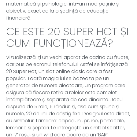
matematică și psihologie, într-un mod pașnic și
obiectiv, exact ca la o ședință de educație
financiară.
CE ESTE 20 SUPER HOT ȘI
CUM FUNCȚIONEAZĂ?
Vizualizează-ți un vechi aparat de cazino cu fructe,
dar pus pe ecranul telefonului. Astfel se înfățișează
20 Super Hot, un slot online clasic care a fost
popular. Toată magia lui se bazează pe un
generator de numere aleatoare, un program care
asigură că fiecare rotire a rolelor este complet
întâmplătoare și separată de cea dinainte. Jocul
dispune de 5 role, 5 rânduri și, așa cum spune și
numele, 20 de linii de câștig fixe. Designul este direct,
cu simboluri familiare: căpcăuni, prune, portocale,
lemnărie și șeptari. Le întregește un simbol scatter,
un ‘7’ roșu, și un wild care apare ca un ‘BAR’