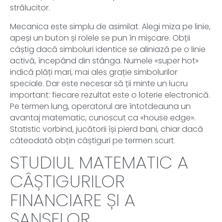
strălucitor.
Mecanica este simplu de asimilat. Alegi miza pe linie,
apeși un buton și rolele se pun în mișcare. Obții
câștig dacă simboluri identice se aliniază pe o linie
activă, începând din stânga. Numele «super hot»
indică plăți mari, mai ales grație simbolurilor
speciale. Dar este necesar să ții minte un lucru
important: fiecare rezultat este o loterie electronică.
Pe termen lung, operatorul are întotdeauna un
avantaj matematic, cunoscut ca «house edge».
Statistic vorbind, jucătorii își pierd bani, chiar dacă
câteodată obțin câștiguri pe termen scurt.
STUDIUL MATEMATIC A
CÂȘTIGURILOR
FINANCIARE ȘI A
ȘANSELOR