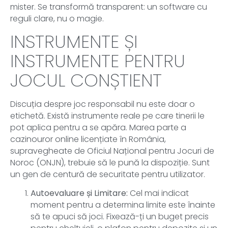
mister. Se transformă transparent: un software cu
reguli clare, nu o magie.
INSTRUMENTE ȘI
INSTRUMENTE PENTRU
JOCUL CONȘTIENT
Discuția despre joc responsabil nu este doar o
etichetă. Există instrumente reale pe care tinerii le
pot aplica pentru a se apăra. Marea parte a
cazinouror online licențiate în România,
supravegheate de Oficiul Național pentru Jocuri de
Noroc (ONJN), trebuie să le pună la dispoziție. Sunt
un gen de centură de securitate pentru utilizator.
Autoevaluare și Limitare:
Cel mai indicat
moment pentru a determina limite este înainte
să te apuci să joci. Fixează-ți un buget precis