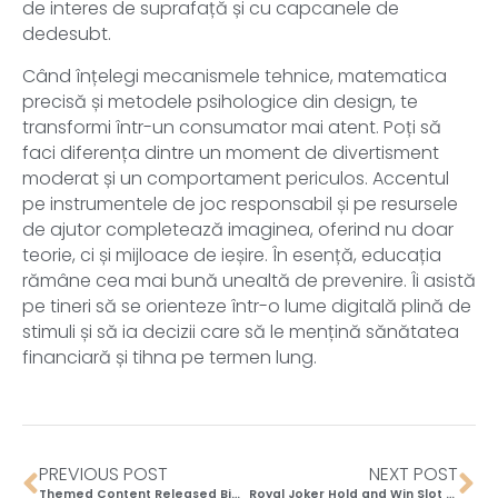
de interes de suprafață și cu capcanele de
dedesubt.
Când înțelegi mecanismele tehnice, matematica
precisă și metodele psihologice din design, te
transformi într-un consumator mai atent. Poți să
faci diferența dintre un moment de divertisment
moderat și un comportament periculos. Accentul
pe instrumentele de joc responsabil și pe resursele
de ajutor completează imaginea, oferind nu doar
teorie, ci și mijloace de ieșire. În esență, educația
rămâne cea mai bună unealtă de prevenire. Îi asistă
pe tineri să se orienteze într-o lume digitală plină de
stimuli și să ia decizii care să le mențină sănătatea
financiară și tihna pe termen lung.
PREVIOUS POST
NEXT POST
Themed Content Released Bigger Bass Splash Slot Updates for UK Players
Royal Joker Hold and Win Slot Creaërt Positieve Herinneringen voor Nederlandse spelers Dagelijks