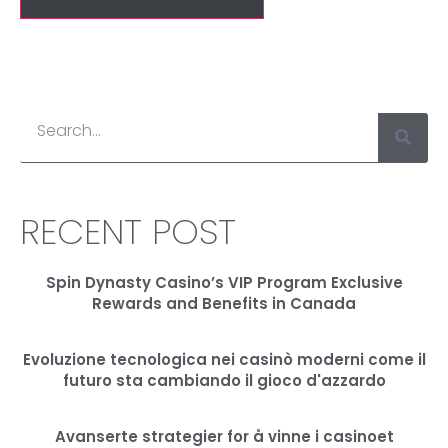
RECENT POST
Spin Dynasty Casino’s VIP Program Exclusive
Rewards and Benefits in Canada
Evoluzione tecnologica nei casinò moderni come il
futuro sta cambiando il gioco d'azzardo
Avanserte strategier for å vinne i casinoet